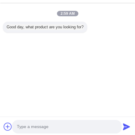
2:59 AM
خانه
Good day, what product are you looking for?
همه محصولات
دربارهی ما
تماس با ما
درخواست نقل قول
تغییر زبان
سایت کامل
Copyright © 2012 - 2026 Alarms Series Technology Co., Limited.
All rights reserved.
Developed by
ECER