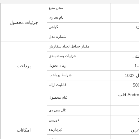
محل منبع
نام تجاری
جزئیات محصول
گواهی
شماره مدل
مقدار حداقل تعداد سفارش
نثی
جزئیات بسته بندی
زمان تحویل
پرداخت
قل
شرایط پرداخت
قابلیت ارائه
قلب Android و iOS نرخ ساعت
نام محصول:
ال سی دی:
دوربین:
پردازنده:
امکانات