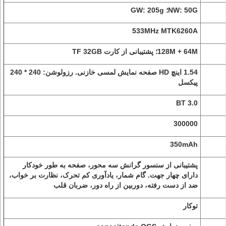
NW: 50G؛ GW: 205g
533MHz MTK6260A
128M + 64M؛ پشتیبانی از کارت TF 32GB
1.54 اینچ HD صفحه نمایش لمسی خازنی. رزولوشن: 240 * 240
پیکسل
BT 3.0
300000
350mAh
پشتیبانی از سنسور گرانش سه محور، صفحه به طور خودکار
دارای چهار جهت. گام شمار، یادآوری کم تحرک، نظارت بر خواب،
ضد از دست رفته، دوربین از راه دور، ضربان قلب
توکار