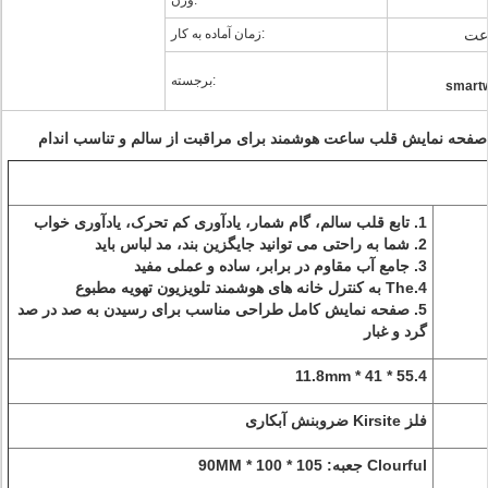
وزن:
زمان آماده به کار:
برجسته:
smartw
1. تابع قلب سالم، گام شمار، یادآوری کم تحرک، یادآوری خواب
2. شما به راحتی می توانید جایگزین بند، مد لباس باید
3. جامع آب مقاوم در برابر، ساده و عملی مفید
4.The به کنترل خانه های هوشمند تلویزیون تهویه مطبوع
5. صفحه نمایش کامل طراحی مناسب برای رسیدن به صد در صد
گرد و غبار
55.4 * 41 * 11.8mm
فلز Kirsite ضروبنش آبکاری
Clourful جعبه: 105 * 100 * 90MM