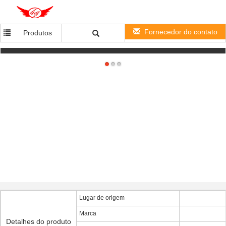
Fornecedor do contato
Produtos
Relógio esperto da frequência cardíaca do painel LCD 2.0MP para o cuidado e a aptidão
saudáveis
Lugar de origem
Marca
Detalhes do produto