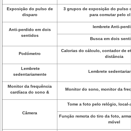
Exposição do pulso de
3 grupos de exposição do pulso d
disparo
para comutar pelo cl
lembrete Anti-perd
Anti-perdido em dois
sentidos
Busca em dois sent
Calorias do cálculo, contador de e
Podómetro
distância
Lembrete
Lembrete sedentaria
sedentariamente
Monitor da frequência
Monitor do sono, monitor da fre
cardíaca do sono &
Tome a foto pelo relógio, loca
Câmera
Função remota do tiro da foto, arm
móvel