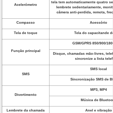
tela tem automaticamente quatro s
Acelerómetro
lembrete sedentariamente, moni
câmera anti-perdida, remota, fre
Compasso
Acessório
Tela de toque
Tela do capacitande 
GSM/GPRS 850/900/180
Função principal
Disque, chamadas mão-livres, tele
sincronize a lista tele
SMS local
SMS
Sincronização SMS de B
MP3, MP4
Divertimento
Música de Bluetoo
Lembrete da chamada
Anel e vibração