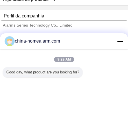
Perfil da companhia
Alarms Series Technology Co., Limited
Fornecedores Verified
china-homealarm.com
Trust Seal
Verified Suplier
9:29 AM
Casa
Good day, what product are you looking for?
Todos os Produtos
Mapa do Site
Fale Conosco
Pedir um orçamento
Mude a língua