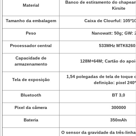
Banco de estiramento do chapeam
Material
Kirsite
Tamanho da embalagem
Caixa de Clourful: 105*
Peso
Nanowatt: 50g; GW:
Processador central
533MHz MTK6260
Capacidade de
128M+64M; Cartão do apo
armazenamento
1,54 polegadas de tela de toque 
Tela de exposição
definição: pixel 240
Bluetooth
BT 3,0
Pixel da câmera
300000
Bateria
350mAh
O sensor da gravidade da três-linha