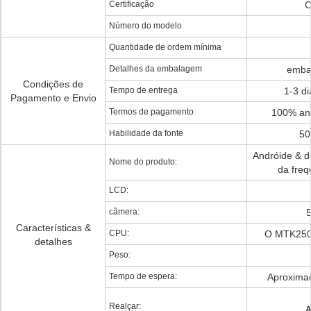
Certificação
Número do modelo
Quantidade de ordem mínima
Detalhes da embalagem
emba
Condições de
Tempo de entrega
1-3 di
Pagamento e Envio
Termos de pagamento
100% ant
Habilidade da fonte
50
Andróide & d
Nome do produto:
da freq
LCD:
câmera:
Características &
CPU:
O MTK2502
detalhes
Peso:
Tempo de espera:
Aproxima
Realçar:
A