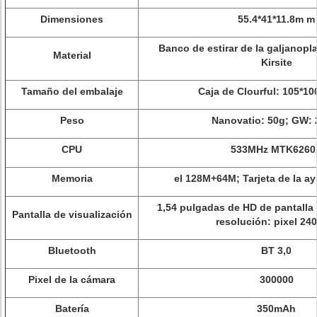
Dimensiones
55.4*41*11.8m m
Banco de estirar de la galjanopl
Material
Kirsite
Tamaño del embalaje
Caja de Clourful: 105*1
Peso
Nanovatio: 50g; GW:
CPU
533MHz MTK6260
Memoria
el 128M+64M; Tarjeta de la 
1,54 pulgadas de HD de pantalla t
Pantalla de visualización
resolución: pixel 24
Bluetooth
BT 3,0
Pixel de la cámara
300000
Batería
350mAh