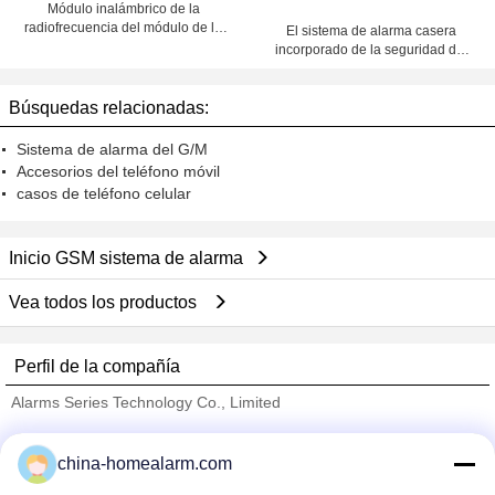
Módulo inalámbrico de la
radiofrecuencia del módulo de la
El sistema de alarma casera
transmisión de datos de TTL GPRS
incorporado de la seguridad del
reloj del calendario con 8 ató con
alambre + 99 zonas inalámbricas
Búsquedas relacionadas:
Sistema de alarma del G/M
Accesorios del teléfono móvil
casos de teléfono celular
Inicio GSM sistema de alarma
Vea todos los productos
Perfil de la compañía
Alarms Series Technology Co., Limited
proveedores calificados
china-homealarm.com
Trust Seal
Verified Suplier