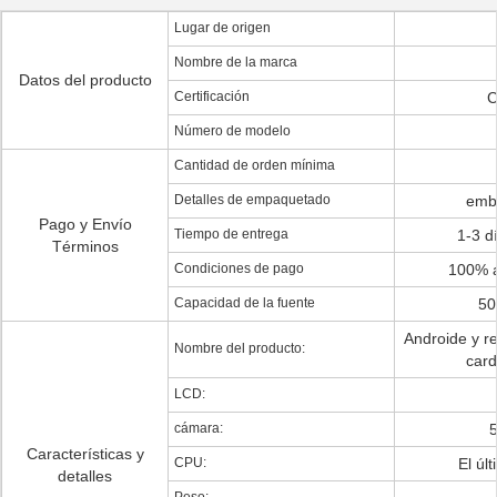
Lugar de origen
Nombre de la marca
Datos del producto
Certificación
Número de modelo
Cantidad de orden mínima
Detalles de empaquetado
emba
Pago y Envío
Tiempo de entrega
1-3 d
Términos
Condiciones de pago
100% a
Capacidad de la fuente
50
Androide y re
Nombre del producto:
card
LCD:
cámara:
Características y
CPU:
El úl
detalles