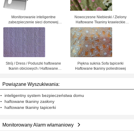
Monitorowanie inteligentne
Nowoczesne Niebieski / Zielony
zabezpieczenie sieci domowej
Haftowane Tkaniny krawieckie
Phone System Włamywacz Alarmy
tkanina Materiał
Strój / Dress / Poduszki haftowane
Piękna suknia Sofa tapicerki
tkanin obiciowych / Haftowane
Haftowane tkaniny poliestrowej
tkaniny
Powiązane Wyszukiwania:
inteligentny system bezpieczeństwa domu
haftowane tkaniny zasłony
haftowane tkaniny tapicerki
Monitorowany Alarm włamaniowy