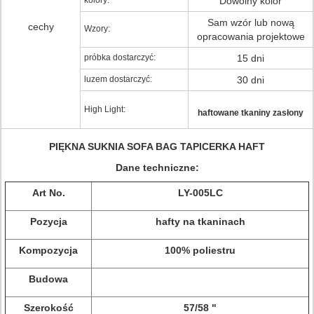
kolory:
Dowolny kolor
Sam wzór lub nową
cechy
Wzory:
opracowania projektowe
próbka dostarczyć:
15 dni
luzem dostarczyć:
30 dni
High Light:
haftowane tkaniny zasłony
PIĘKNA SUKNIA SOFA BAG TAPICERKA HAFT
Dane techniczne:
Art No.
LY-005LC
Pozycja
hafty na tkaninach
Kompozycja
100% poliestru
Budowa
Szerokość
57/58 "