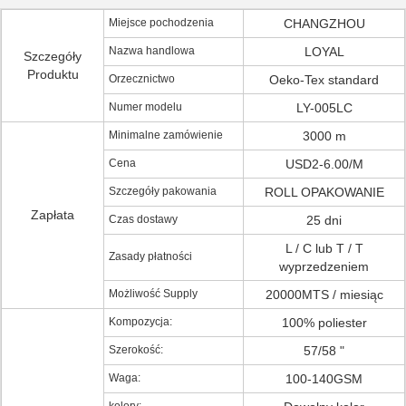
Miejsce pochodzenia
CHANGZHOU
Nazwa handlowa
LOYAL
Szczegóły
Produktu
Orzecznictwo
Oeko-Tex standard
Numer modelu
LY-005LC
Minimalne zamówienie
3000 m
Cena
USD2-6.00/M
Szczegóły pakowania
ROLL OPAKOWANIE
Zapłata
Czas dostawy
25 dni
L / C lub T / T
Zasady płatności
wyprzedzeniem
Możliwość Supply
20000MTS / miesiąc
Kompozycja:
100% poliester
Szerokość:
57/58 "
Waga:
100-140GSM