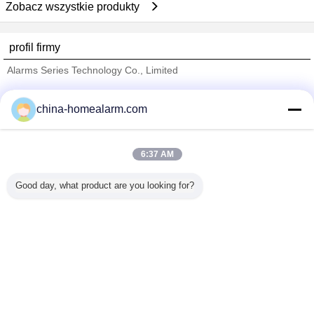
Zobacz wszystkie produkty
profil firmy
Alarms Series Technology Co., Limited
sprawdzonych dostawców
china-homealarm.com
Trust Seal
Verified Suplier
6:37 AM
Dom
Good day, what product are you looking for?
Wszystkie produkty
O nas
Skontaktuj się z nami
Poprosić o wycenę
Zmień język