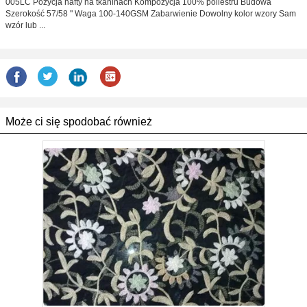
005LC Pozycja hafty na tkaninach Kompozycja 100% poliestru Budowa
Szerokość 57/58 " Waga 100-140GSM Zabarwienie Dowolny kolor wzory Sam
wzór lub ...
Może ci się spodobać również