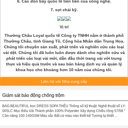
6. Các đòn bẩy quốc tế tiên tiến của công nghệ.
7. sợi chải kỹ.
Vị trí
Thường Châu Loyal quốc tế Công ty TNHH nằm ở thành phố
Thường Châu, tỉnh Giang Tô, Cộng hòa Nhân dân Trung Hoa.
Chúng tôi chuyên sản xuất, phát triển và nghiên cứu các loại
vải dệt. Chúng tôi đã luôn luôn được dành cho nghiên cứu và
phát triển các loại vải mới, dẫn đầu thời trang vải với trung
thực và hiệu quả trước và sau bán hàng dịch vụ và quản lý
khoa học cho khoảng hơn 10 năm của chúng tôi.
Liên hệ với Nhà cung cấp
Giám sát báo động chống trộm
BAG BEAUTIFUL bọc DRESS SOFA THÊU Thông số kỹ thuật: Nghệ thuật số LY-
005LC Mục thêu Vải Thành phần 100% Polyester Xây dựng Chiều rộng 57/58 "
Cân nặng 100-140GSM Màu sắc Bất cứ màu nào thiết kế Tương tự thiết ...