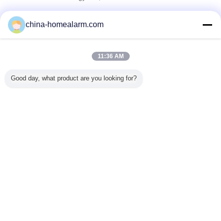
Nhà cung cấp xác nhận
china-homealarm.com
Trust Seal
Verified Suplier
11:36 AM
Nhà
Good day, what product are you looking for?
Tất cả sản phẩm
Về chúng tôi
Liên hệ với chúng tôi
Yêu cầu báo giá
Thay đổi ngôn ngữ
Trang web đầy đủ