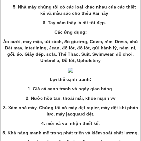
5. Nhà máy chúng tôi có các loại khác nhau của các thiết
kế và màu sắc cho thêu Vải này
6. Tay cảm thấy là rất tốt đẹp.
Các ứng dụng:
Áo cưới, may mặc, túi xách, đồ giường, Cover, rèm, Dress, chủ
Dệt may, interlining, Jean, đồ lót, đồ lót, gửi hành lý, nệm, nỉ,
gối, áo, Giày dép, sofa, Thể Thao, Suit, Swimwear, đồ chơi,
Umbrella, Đồ lót, Upholstery
Lợi thế cạnh tranh:
1. Giá cả cạnh tranh và ngày giao hàng.
2. Nước hòa tan, thoải mái, khỏe mạnh vv
3. Xám nhà máy. Chúng tôi có máy dệt rapier, máy dệt khí phản
lực, máy jacquard dệt.
4. mới và vui nhộn thiết kế.
5. Khả năng mạnh mẽ trong phát triển và kiểm soát chất lượng.