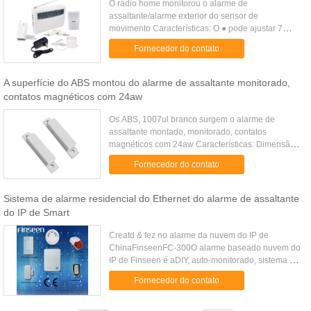
O rádio home monitorou o alarme de
assaltante/alarme exterior do sensor de
movimento Características: O ● pode ajustar 7
zonas padrão, 1 zona da emergência e 1 zona
Fornecedor do contato
home ● nenhuma necessidade de codificar ...
A superfície do ABS montou do alarme de assaltante monitorado,
contatos magnéticos com 24aw
Os ABS, 1007ul branco surgem o alarme de
assaltante montado, monitorado, contatos
magnéticos com 24aw Características: Dimensão
64*13*13mm ABS do alojamento, branco Gap 15-
Fornecedor do contato
25mm 20-25available Saída N.C. N.O. & ...
Sistema de alarme residencial do Ethernet do alarme de assaltante
do IP de Smart
Creatd & fez no alarme da nuvem do IP de
ChinaFinseenFC-300O alarme baseado nuvem do
IP de Finseen é aDIY, auto-monitorado, sistema de
alarme home controlado auto, comnenhuns taxas
Fornecedor do contato
mensais & nenhum contractsreq...