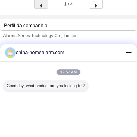
1 / 4
Perfil da companhia
Alarms Series Technology Co., Limited
Fornecedores Verified
china-homealarm.com
Trust Seal
Verified Suplier
12:57 AM
Casa
Good day, what product are you looking for?
Todos os Produtos
Mapa do Site
Fale Conosco
Pedir um orçamento