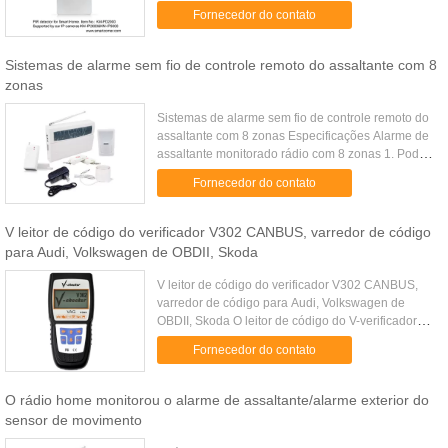
infravermelho passivo sem fio da estabilidade alta
Fornecedor do contato
(sensor de PIR). Usa ...
Sistemas de alarme sem fio de controle remoto do assaltante com 8
zonas
Sistemas de alarme sem fio de controle remoto do
assaltante com 8 zonas Especificações Alarme de
assaltante monitorado rádio com 8 zonas 1. Pode
ajustar 7 zonas padrão, 1 zona da emergência e 1
Fornecedor do contato
zona home 2. ...
V leitor de código do verificador V302 CANBUS, varredor de código
para Audi, Volkswagen de OBDII, Skoda
V leitor de código do verificador V302 CANBUS,
varredor de código para Audi, Volkswagen de
OBDII, Skoda O leitor de código do V-verificador
V302 é projetado especialmente proporcionar o
Fornecedor do contato
serviço do diagnóstico ...
O rádio home monitorou o alarme de assaltante/alarme exterior do
sensor de movimento