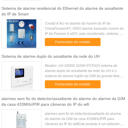
Sistema de alarme residencial do Ethernet do alarme de assaltante
do IP de Smart
Creatd & fez no alarme da nuvem do IP de
ChinaFinseenFC-300O alarme baseado nuvem do
IP de Finseen é aDIY, auto-monitorado, sistema de
alarme home controlado auto, comnenhuns taxas
Fornecedor do contato
mensais & nenhum contractsreq...
Sistema de alarme duplo do assaltante da rede do UH
Modelo: UH-G5800 (GSM+PSTN)O sistema de
alarme duplo do assaltante da rede do UH é o
sistema de alarme inglês da G/M da grande-tela
do LCD. É equipado com as tecnologias de rede
Fornecedor do contato
duplas e apropriado para o uso ...
alarmes sem fio do detector/assaltante do alarme do alarme da G/M
da casa 433MHz/PIR para câmeras do IP do wifi
alarmes sem fio do detector/assaltante do alarme
do alarme da G/M da casa 433MHz/PIR para
câmeras do IP do wifiEste produto é um detector