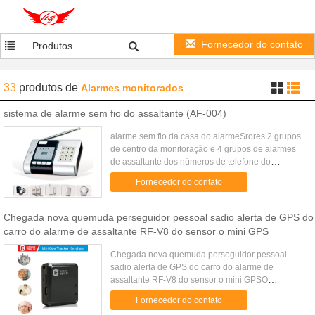
Fornecedor do contato
Produtos
33
produtos
de
Alarmes monitorados
sistema de alarme sem fio do assaltante (AF-004)
alarme sem fio da casa do alarmeSrores 2 grupos
de centro da monitoração e 4 grupos de alarmes
de assaltante dos números de telefone do
usuárioFeatuers:1. Com bateria incorporado,
Fornecedor do contato
quando a falha de energia, a ...
Chegada nova quemuda perseguidor pessoal sadio alerta de GPS do
carro do alarme de assaltante RF-V8 do sensor o mini GPS
Chegada nova quemuda perseguidor pessoal
sadio alerta de GPS do carro do alarme de
assaltante RF-V8 do sensor o mini GPSO
perseguidor dos gps RF-V8 é projetado guardar
Fornecedor do contato
contra o roubo & o posicionamento para a ...