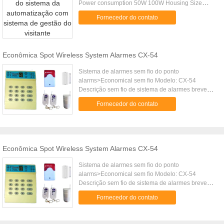
Power consumption 50W 100W Housing Size
1400x280x950 mm Housing material 1.5--2mm,
Fornecedor do contato
#304 Stainless Steel, Matt finish ...
Econômica Spot Wireless System Alarmes CX-54
Sistema de alarmes sem fio do ponto
alarms>Economical sem fio Modelo: CX-54
Descrição sem fio de sistema de alarmes breve
CX-54> do ponto econômico alarme 1.Spot o
Fornecedor do contato
painel do teclado 2.Separate, aparência original,
fácil opera-se qualidade 3.stable Sistema de
alarmes sem fio CX-54>Features do ponto
econômico: o painel do teclado 1.Separate,
aparência original, fácil opera-se uma zona de 2,9
Econômica Spot Wireless System Alarmes CX-54
rádios, cada zona pode entrar 10 detectores, com
função da exposição de diodo emissor de luz
Sistema de alarmes sem fio do ponto
detectores 3.Login automaticamente com auto
alarms>Economical sem fio Modelo: CX-54
tecnologia do recognision os dados postos 4.Allin
Descrição sem fio de sistema de alarmes breve
não podem ser untillpassward mudado
CX-54> do ponto econômico alarme 1.Spot o
confirmados 5.All em dados postos não são
Fornecedor do contato
painel do teclado 2.Separate, aparência original,
afetados pela falha de energia. O anfitrião
fácil opera-se qualidade 3.stable Sistema de
principal pode trabalhar com o detector
alarmes sem fio CX-54>Features do ponto