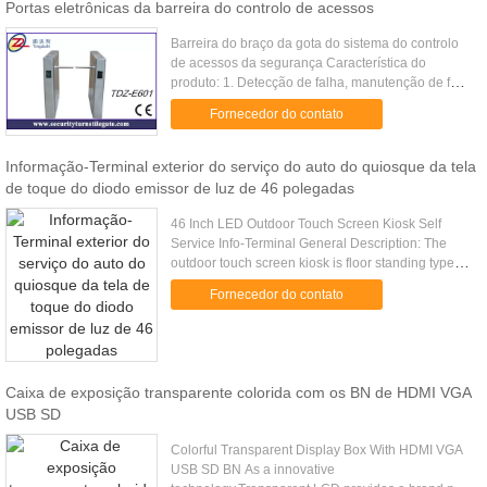
Portas eletrônicas da barreira do controlo de acessos
Barreira do braço da gota do sistema do controlo
de acessos da segurança Característica do
produto: 1. Detecção de falha, manutenção de fácil
utilização e uso 2. O botão pequeno int o controler,
Fornecedor do contato
pode ser ...
Informação-Terminal exterior do serviço do auto do quiosque da tela
de toque do diodo emissor de luz de 46 polegadas
46 Inch LED Outdoor Touch Screen Kiosk Self
Service Info-Terminal General Description: The
outdoor touch screen kiosk is floor standing type,
fitted with sunlight readable LCD screen, all
Fornecedor do contato
weather proof, high .....
Caixa de exposição transparente colorida com os BN de HDMI VGA
USB SD
Colorful Transparent Display Box With HDMI VGA
USB SD BN As a innovative