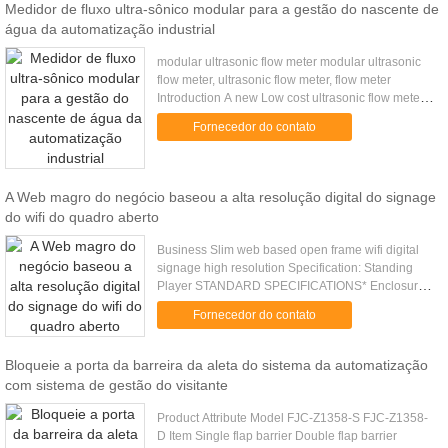
Medidor de fluxo ultra-sônico modular para a gestão do nascente de
água da automatização industrial
modular ultrasonic flow meter modular ultrasonic
flow meter, ultrasonic flow meter, flow meter
Introduction A new Low cost ultrasonic flow meter
is the latest innovation , It employs cutting-edge
Fornecedor do contato
technologies ....
A Web magro do negócio baseou a alta resolução digital do signage
do wifi do quadro aberto
Business Slim web based open frame wifi digital
signage high resolution Specification: Standing
Player STANDARD SPECIFICATIONS* Enclosure
Stylish 1.5mm cold rolled steel enclosure Lockable
Fornecedor do contato
computer & monitor .....
Bloqueie a porta da barreira da aleta do sistema da automatização
com sistema de gestão do visitante
Product Attribute Model FJC-Z1358-S FJC-Z1358-
D Item Single flap barrier Double flap barrier