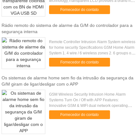
technology,Transparent LCD provides a brand new
idea on displays. The combination on digital
Fornecedor do contato
image/video with actual turns into a perfect ...
Rádio remoto do sistema de alarme da G/M do controlador para a
segurança interna
Remote Controller Intrusion Alarm System wireless
for home security Specifications GSM Home Alarm
System 1. 4 wire / 6 wireless zones 2. 6 groups of
voice telephone No. 3 groups of telephone No. to
Fornecedor do contato
send SMS 3.1 ...
Os sistemas de alarme home sem fio da intrusão da segurança da
G/M giram de ligar/desligar com o APP
GSM Wireless Security Intrusion Home Alarm
Systems Turn On / Off with APP Features:
Innovative GSM & WIFI dual network operating
platform. On WIFI network, the alarm system will
Fornecedor do contato
work without any fee. If no WIFI...