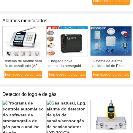
Fornecedor do contato
combustível do alarme
da velocidade os mini
que seguem o
dispositivo
Alarmes monitorados
sistema de alarme sem
Chegada nova
Sistema de alarme
fio do assaltante (AF-
quemuda perseguidor
residencial do Ethernet
004)
pessoal sadio alerta
do alarme de
Fornecedor do contato
Fornecedor do contato
Fornecedor do contato
de GPS do carro do
assaltante do IP de
alarme de assaltante
Smart
RF-V8 do sensor o
mini GPS
Detector do fogo e de gás