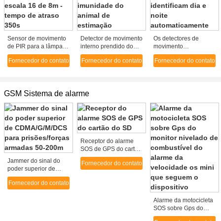
Sensor de movimento
Detector de movimento
Os detectores de
de PIR para a lâmpada
interno prendido do
movimento
automática E FORA do
alarme com Anti-
infravermelhos do
Fornecedor do contato
Fornecedor do contato
Fornecedor do contato
interruptor, escala 16
máscara da microonda
sistema de alarme do
de 8m - tempo de
e imunidade do animal
movimento com
atraso 350s
de estimação
identificam dia e noite
automaticamente
GSM Sistema de alarme
Receptor do alarme
SOS de GPS do cartão
do SD
Jammer do sinal do
Fornecedor do contato
poder superior de
CDMA/G/M/DCS para
Fornecedor do contato
prisões/forças
armadas 50-200m
Alarme da motocicleta
SOS sobre Gps do
monitor nivelado de