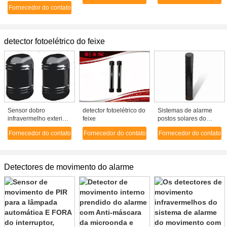
radiofrequência de
toque
Fornecedor do contato
CDMA/G/M/DCS -
240V
detector fotoelétrico do feixe
Sensor dobro
detector fotoelétrico do
Sistemas de alarme
infravermelho exterior
feixe
postos solares do
do detector do feixe
detector fotoelétrico
Fornecedor do contato
Fornecedor do contato
Fornecedor do contato
(ABT-20/30/40)
impermeável do feixe,
anti - tesoura
Detectores de movimento do alarme