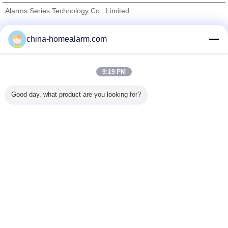
Alarms Series Technology Co., Limited
Fornecedores Verified
china-homealarm.com
Trust Seal
Verified Suplier
9:19 PM
Casa
Good day, what product are you looking for?
Todos os Produtos
Mapa do Site
Fale Conosco
Pedir um orçamento
Mude a língua