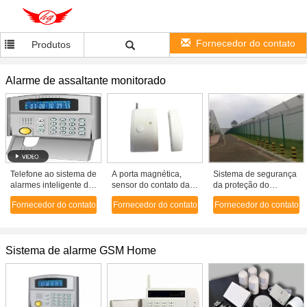
Fornecedor do contato
Produtos
Alarme de assaltante monitorado
Telefone ao sistema de
A porta magnética,
Sistema de segurança
alarmes inteligente do
sensor do contato da
da proteção do
assaltante da
janela para G/M/PSTN
perímetro/alarme de
Fornecedor do contato
Fornecedor do contato
Fornecedor do contato
monitoração de
monitorou o sistema
assaltante inteligentes
segurança interna da
de alarmes do
rede
assaltante
Sistema de alarme GSM Home