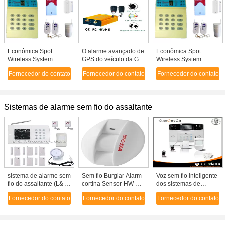
Econômica Spot
O alarme avançado de
Econômica Spot
Wireless System
GPS do veículo da G/M
Wireless System
Alarmes CX-54
GPRS que segue o
Alarmes CX-54
Fornecedor do contato
Fornecedor do contato
Fornecedor do contato
jogo com
perigo/sirene,
fechadura da
porta/destrava,
Sistemas de alarme sem fio do assaltante
campainha eléctrica
da velocidade, sensor
de Doppler
sistema de alarme sem
Sem fio Burglar Alarm
Voz sem fio inteligente
fio do assaltante (L& L-
cortina Sensor-HW-
dos sistemas de
808B)
M01 com dupla
alarme W do
Fornecedor do contato
Fornecedor do contato
Fornecedor do contato
frequência para janela,
assaltante do sistema
varanda Etc
de alarme do PSTN
LCD