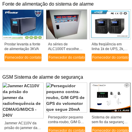
Fonte de alimentação do sistema de alarme
Prostar levanta a fonte
As séries de
Alta freqüência em
de alimentação 3KVA
ALC1000T escolhem
linha 1k de UPS, 2k,
na fonte de
3k, fase monofásica,
Fornecedor do contato
Fornecedor do contato
Fornecedor do contato
alimentação variável
fonte de alimentação
da freqüência da C.A.
em linha larga de UPS
três
da escala de tensão
de entrada
GSM Sistema de alarme de segurança
Perseguidor pequeno
Sistema de alarme
contra-roubo, G/M GPS
sem fio da segurança
Jammer AC110V da
de GPS do velomotor
da G/M da casa com a
prisão do jammer da
Fornecedor do contato
Fornecedor do contato
que segue 20mA
tela do teclado do