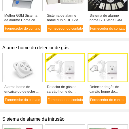
Melhor GSM Sistema
Sistema de alarme
Sistema de alarme
de alarme Home com
home duplo DC12V do
home G1HW da G/M
a cor do LCD CX-
PSTN e da G/M da
Fornecedor do contato
Fornecedor do contato
Fornecedor do contato
G50B
rede 300mA,
controlador remoto
Alarme home do detector de gás
Alarme home de
Detector de gás de
Detector de gás de
encaixe do detector de
carvão home do
carvão home do
gás natural, detector
alarme do detector de
alarme do detector de
Fornecedor do contato
Fornecedor do contato
Fornecedor do contato
do escapamento do
gás inflamável/gás
gás inflamável/gás
gás do lpg
líquido do petróleo/gás
líquido do petróleo/gás
natural
natural
Sistema de alarme da intrusão