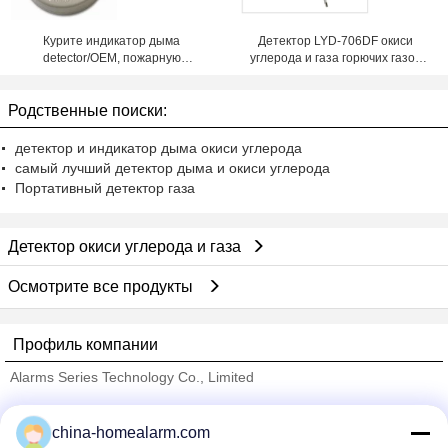
Курите индикатор дыма
Детектор LYD-706DF окиси
detector/OEM, пожарную
углерода и газа горючих газов
сигнализацию, детектор газа
полупроводника/CO протекая
Родственные поиски:
детектор и индикатор дыма окиси углерода
самый лучший детектор дыма и окиси углерода
Портативный детектор газа
Детектор окиси углерода и газа
Осмотрите все продукты
Профиль компании
Alarms Series Technology Co., Limited
проверенных поставщиков
china-homealarm.com
Trust Seal
Verified Suplier