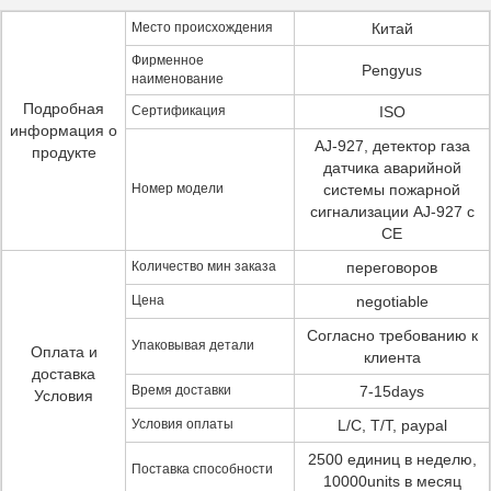
Место происхождения
Китай
Фирменное
Pengyus
наименование
Подробная
Сертификация
ISO
информация о
AJ-927, детектор газа
продукте
датчика аварийной
Номер модели
системы пожарной
сигнализации AJ-927 с
CE
Количество мин заказа
переговоров
Цена
negotiable
Согласно требованию к
Упаковывая детали
Оплата и
клиента
доставка
Время доставки
7-15days
Условия
Условия оплаты
L/C, T/T, paypal
2500 единиц в неделю,
Поставка способности
10000units в месяц