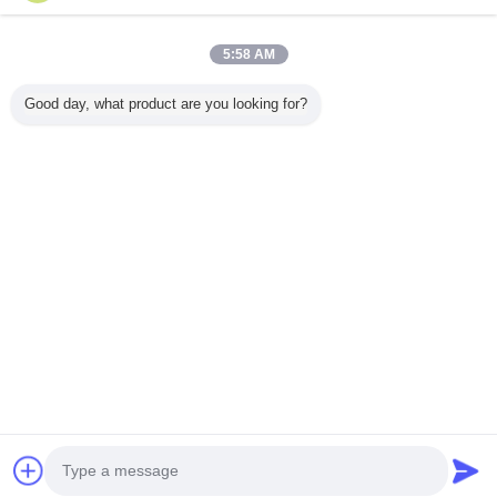
5:58 AM
Главная страница
Good day, what product are you looking for?
Все продукты
Карта сайта
контактные данные
Отправить запрос
Измените язык
Полное место
Copyright © 2012 - 2025 china-homealarm.com.
All rights reserved.
Developed by
ECER