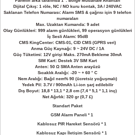
Panelin arka tarafında 1 ': Bölge Müdahale Anahtarı
Dijital Çıkış: 1 röle, NC / NO kuru kontak, 3A / 240VAC
Saklanan Telefon Numarası: Alarm SMS & çağrısı için 9 telefon
numaraları
Max.
Uzaktan Kumanda: 9 adet
Olay Günlükleri: 999 alarm günlükleri, 99 operasyon günlükleri
İç Sesli Alarm: 95dB
CMS KingCenter: CMS-01, CID CMS (GPRS veri)
Anma Güç Kaynağı: 9 ~ 24V DC / 1A
Güç Tüketimi: 12V girişi Maks.
270mA Bekleme 30mA
SIM Kart: Destek 3V SIM Kart
Anten: 50 Ω SMA Anten arayüzü
Sıcaklık Aralığı: -20 ~ + 60 ° C
Nem Aralığı: Bağıl nem% 90 (ücretsiz yoğuşmalı)
Yedek Pil: 3.7V / 900mAh Li-ion şarj edilebilir
Dış Boyut: 18,8 * 13,1 * 2,8 cm (7,4 * 5,1 * 1,1 inç)
Net Ağırlık: 320 gr (0,7 £)
Standart Paket
GSM Alarm Paneli * 1
Kablosuz PIR Hareket Sensörü * 1
Kablosuz Kapı İletişim Sensörü * 1