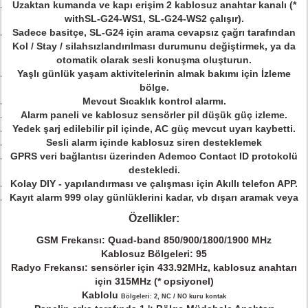
Uzaktan kumanda ve kapı erişim 2 kablosuz anahtar kanalı (*
withSL-G24-WS1, SL-G24-WS2 çalışır).
Sadece basitçe, SL-G24 için arama cevapsız çağrı tarafından
Kol / Stay / silahsızlandırılması durumunu değiştirmek, ya da
otomatik olarak sesli konuşma oluşturun.
Yaşlı günlük yaşam aktivitelerinin almak bakımı için İzleme
bölge.
Mevcut Sıcaklık kontrol alarmı.
Alarm paneli ve kablosuz sensörler pil düşük güç izleme.
Yedek şarj edilebilir pil içinde, AC güç mevcut uyarı kaybetti.
Sesli alarm içinde kablosuz siren desteklemek
GPRS veri bağlantısı üzerinden Ademco Contact ID protokolü
destekledi.
Kolay DIY - yapılandırması ve çalışması için Akıllı telefon APP.
Kayıt alarm 999 olay günlüklerini kadar, vb dışarı aramak veya
Özellikler:
GSM Frekansı: Quad-band 850/900/1800/1900 MHz
Kablosuz Bölgeleri: 95
Radyo Frekansı: sensörler için 433.92MHz, kablosuz anahtarı
için 315MHz (* opsiyonel)
Kablolu
Bölgeleri:
2, NC / NO kuru kontak