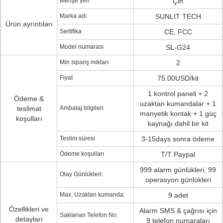
Menşe yeri
Çin
Marka adı
SUNLIT TECH
Ürün ayrıntıları
Sertifika
CE, FCC
Model numarası
SL-G24
Min sipariş miktarı
2
Fiyat
75.00USD/kit
1 kontrol paneli + 2
Ödeme &
uzaktan kumandalar + 1
teslimat
Ambalaj bilgileri
manyetik kontak + 1 güç
koşulları
kaynağı dahil bir kit
Teslim süresi
3-15days sonra ödeme
Ödeme koşulları
T/T Paypal
999 alarm günlükleri, 99
Olay Günlükleri:
operasyon günlükleri
Max. Uzaktan kumanda:
9 adet
Özellikleri ve
Alarm SMS & çağrısı için
Saklanan Telefon No:
detayları
9 telefon numaraları