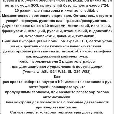
тревоги вторжения обеспеченностью, пожилой внимательн
ости, помощи SOS, применений безопасности часов 7*24.
10 различные типы зоны и имен зоны editable.
Множественное состояние опционное: Останьтесь, отсутств
ующий, перепуск, рукоятка план-графика/разоружитесь.
Дружественное меню с 10 языками: Английский, испанский,
французский, немецкий, русский, итальянский, индонезийск
ий, чехословакский, данський, китайский.
Видимая информация на большом экране LCD, легкой устан
овке и деятельности кнопочной панелью касания.
Двухсторонние речевые связи, звонок обычного телефона
как поддержанный комплект руки.
канал переключателя 2 радиотелеграфов
для дистанционного управления & доступа двери
(*works withSL-G24-WS1, SL-G24-WS2).
Как
раз просто наберите внутри к K9, измените состояние к рук
оятке/пребыванию/разоружите
пропущенным звоноком, или создайте переговор голоса
автоматически.
Зона контроля для позаботится о пожилые деятельности
при ежедневной жизни.
Сигнал тревоги контроля температуры доступный.