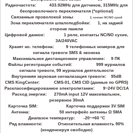
Радиочастота: 433.92MHz для датчиков,
315MHz для
беспроволочного переключателя (*optional)
Связанные проволокой зоны
: 2, контакт NC/NO сухой
Зона переключателя шпалоподбойки:
1, на задней
стороне панели
Цифровой данное:
1 реле, контакты NC/NO сухие,
3A/240VAC
Хранят но. телефона
: 9 телефонных номеров для
сигнала тревоги SMS & звонока
Максимальное дистанционное управление
: 9 ПК
Файлы регистрации событий:
999 журналов
сигнала тревоги, 99 журналов деятельности
Внутренняя звуковая сигнализация тревоги:
95dB
CMS
KingCenter: CMS-01, CMS CID (данные по GPRS)
Расклассифицированное электропитание:
9~24V DC/1A
Расход энергии
: 270mA input 12V максимальное,
резервное 30mA
Карточка SIM
: Карточка поддержки 3V SIM
Антенна:
50 интерфейс антенны Ω SMA
Диапазон температур:
-20~+60 °C
Ряд влажности:
Относительная влажность 90%
(конденсируя свободно)