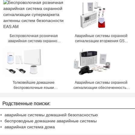
Беспроволочная розничная
Аварийные системы охранной
аварийная система охранной
сигнализации вторжения GSM
сигнализации супермаркета
беспроволочные с проводом
антенны систем безопасности
выстукивают 24 часа зоны
EAS AM
Толковейшие домашние
Аварийные системы охранной
беспроволочные языки
сигнализации обеспеченностью
аварийных систем охранной
с 8 связанными проволокой и 99
сигнализации Multi
беспроволочными зонами
Родственные поиски:
аварийные системы домашней безопасностью
беспроводные домашние аварийные системы
аварийная система дома