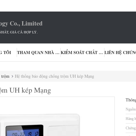
ogy Co., Limited
HẤT, GIÁ CẢ HỢP LÝ.
G TÔI
THAM QUAN NHÀ MÁY
KIỂM SOÁT CHẤT LƯỢNG
LIÊN HỆ CHÚN
 trộm
Hệ thống báo động chống trộm UH kép Mạng
trộm UH kép Mạng
Thông
Nguồn 
Hàng h
Chứng 