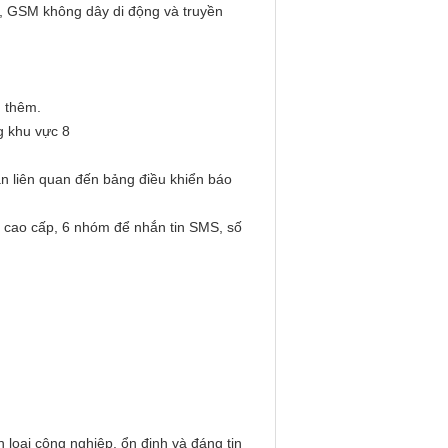
n, GSM không dây di động và truyền
h thêm.
g khu vực 8
bản liên quan đến bảng điều khiển báo
ỡ cao cấp, 6 nhóm để nhắn tin SMS, số
loại công nghiệp, ổn định và đáng tin