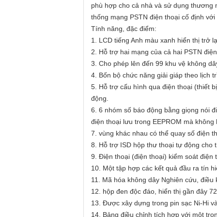
phù hợp cho cả nhà và sử dụng thương mạ
thống mạng PSTN điện thoại cố định với
Tính năng, đặc điểm:
1. LCD tiếng Anh màu xanh hiển thị trở l
2. Hỗ trợ hai mạng của cả hai PSTN điệ
3. Cho phép lên đến 99 khu vệ không dây
4. Bốn bộ chức năng giải giáp theo lịch tr
5. Hỗ trợ cấu hình qua điện thoại (thiết 
động.
6. 6 nhóm số báo động bằng giọng nói đi
điện thoại lưu trong EEPROM mà không b
7. vùng khác nhau có thể quay số điện th
8. Hỗ trợ ISD hộp thư thoại tự động cho t
9. Điện thoại (điện thoại) kiểm soát điện 
10. Một tập hợp các kết quả đầu ra tín hi
11. Mã hóa không dây Nghiên cứu, điều k
12. hộp đen độc đáo, hiển thị gần đây 72
13. Được xây dựng trong pin sạc Ni-Hi và
14. Bảng điều chỉnh tích hợp với một tr