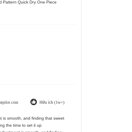
d Pattern Quick Dry One Piece
stpilot.com
Hữu ích (1w+)
nt is smooth, and finding that sweet
g the time to set it up