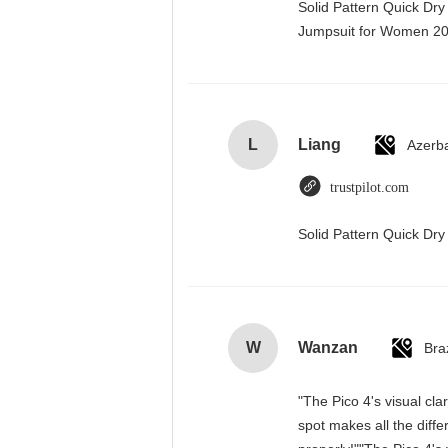
Solid Pattern Quick Dr
Jumpsuit for Women 
L
Liang
Azerba
trustpilot.com
Solid Pattern Quick D
W
Wanzan
Braz
"The Pico 4's visual cla
spot makes all the diff