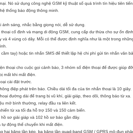
i. Nó sử dụng công nghệ GSM kỹ thuật số quá trình tín hiệu tiên tiế
 hệ thống báo động thông minh.
ại ánh sáng, nhắc bằng giọng nói, dễ sử dụng.
n thoại cố định và mạng di động GSM, cung cấp dư thừa cho sự ổn địn
 và 4 vùng có dây. Mỗi có thể được định nghĩa như là một trong nhữn
ình.
bị cầm tay) hoặc tin nhắn SMS để thiết lập hệ chi phí gửi tin nhắn văn 
ện thoại cho cuộc gọi cảnh báo, 3 nhóm số điện thoại để được giúp đ
ị mất khi mất điện.
oại cài đặt trước.
hông điệp phát trên báo. Chiều dài tối đa của tin nhắn thoại là 10 giây.
thoại đường dài để trang bị vũ khí, giải giáp, theo dõi, thông báo từ xa.
ệu mở bình thường, relay đầu ra liên kết.
hiển từ xa tối đa hỗ trợ 150 và 150 cảm biến.
 hồ sơ giải giáp và 102 hồ sơ báo gần đây.
 tự động thể chuyển khi mất điện.
ong hai băng tần kép, ba băng tần quad-band GSM / GPRS mô-đun phân 