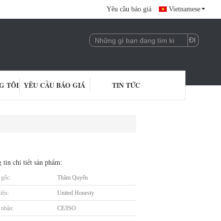
Yêu cầu báo giá
Vietnamese
G TÔI
YÊU CẦU BÁO GIÁ
TIN TỨC
 tin chi tiết sản phẩm:
gốc:
Thâm Quyến
iệu:
United Honesty
nhận:
CE/ISO