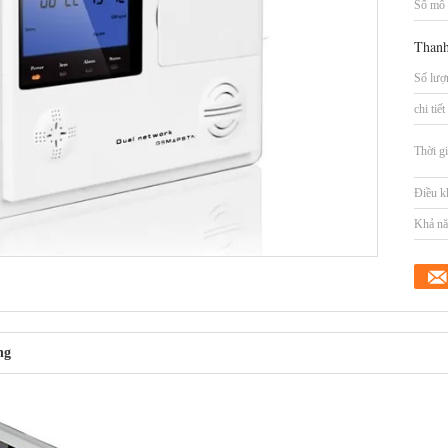
Số mô 
Thanh
Số lượn
chi tiế
Thời gi
Điều k
Khả nă
ng