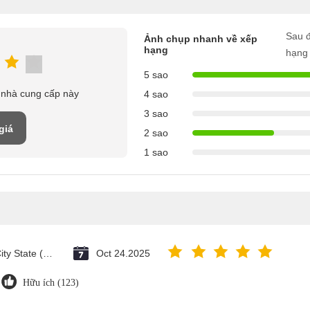
Sau đ
Ảnh chụp nhanh về xếp
hạng
hạng
5 sao
 nhà cung cấp này
4 sao
3 sao
giá
2 sao
1 sao
Vatican City State (Holy See)
Oct 24.2025
Hữu ích (123)