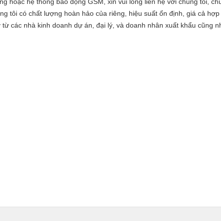
hoặc hệ thống báo động GSM, xin vui lòng liên hệ với chúng tôi, chúng
tôi có chất lượng hoàn hảo của riêng, hiệu suất ổn định, giá cả hợp 
v từ các nhà kinh doanh dự án, đại lý, và doanh nhân xuất khẩu cũng 