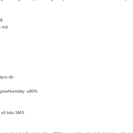
 &
c mở
0pcs dò
egreeHumidity: ≤80%
s số báo SMS