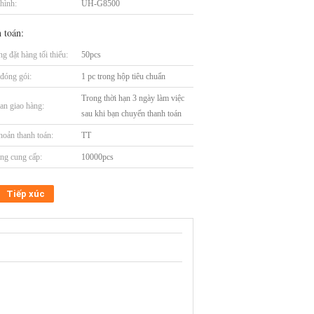
hình:
UH-G8500
 toán:
g đặt hàng tối thiểu:
50pcs
t đóng gói:
1 pc trong hộp tiêu chuẩn
Trong thời hạn 3 ngày làm việc
an giao hàng:
sau khi bạn chuyển thanh toán
hoản thanh toán:
TT
ng cung cấp:
10000pcs
Tiếp xúc