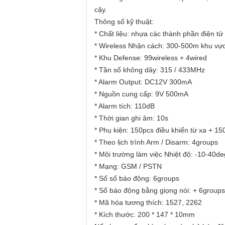
cậy.
Thông số kỹ thuật:
* Chất liệu: nhựa các thành phần điện tử
* Wireless Nhận cách: 300-500m khu vự
* Khu Defense: 99wireless + 4wired
* Tần số không dây: 315 / 433MHz
* Alarm Output: DC12V 300mA
* Nguồn cung cấp: 9V 500mA
* Alarm tích: 110dB
* Thời gian ghi âm: 10s
* Phụ kiện: 150pcs điều khiển từ xa + 15
* Theo lịch trình Arm / Disarm: 4groups
* Môi trường làm việc Nhiệt độ: -10-40d
* Mạng: GSM / PSTN
* Số số báo động: 6groups
* Số báo động bằng giọng nói: + 6group
* Mã hóa tương thích: 1527, 2262
* Kích thước: 200 * 147 * 10mm