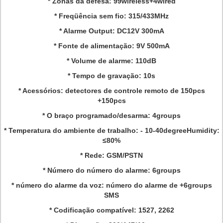
* Zonas da defesa: 99wireless+4wired
* Freqüência sem fio: 315/433MHz
* Alarme Output: DC12V 300mA
* Fonte de alimentação: 9V 500mA
* Volume de alarme: 110dB
* Tempo de gravação: 10s
* Acessórios: detectores de controle remoto de 150pcs
+150pcs
* O braço programado/desarma: 4groups
* Temperatura do ambiente de trabalho: - 10-40degreeHumidity:
≤80%
* Rede: GSM/PSTN
* Número do número do alarme: 6groups
* número do alarme da voz: número do alarme de +6groups
SMS
* Codificação compatível: 1527, 2262