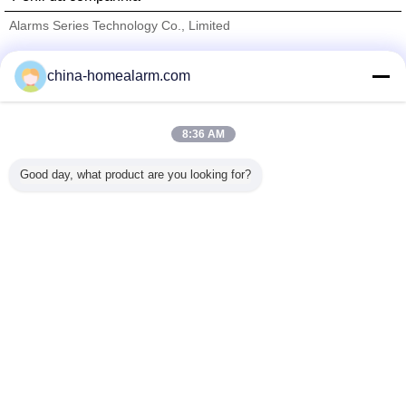
Alarms Series Technology Co., Limited
Fornecedores Verified
china-homealarm.com
Trust Seal
Verified Suplier
8:36 AM
Casa
Good day, what product are you looking for?
Todos os Produtos
Mapa do Site
Fale Conosco
Pedir um orçamento
Mude a língua