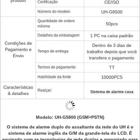
produto
Certificação
CE/ISO
Número do modelo
UH-G8500
Quantidade de ordem
50pcs
mínima
Detalhes da embalagem
1 PC na caixa padrão
Condições de
Dentro de 3 dias de
Pagamento e
Tempo de entrega
trabalho depois que você
Envio
transfere o pagamento
Termos de pagamento
TT
Habilidade da fonte
10000PCS
Características
Realçar:
Sistema de alarme casa
& detalhes
Modelo: UH-G5800
(GSM+PSTN)
O sistema de alarme duplo do assaltante da rede do UH é o
sistema de alarme inglês da G/M da grande-tela do LCD. É
equipado com as tecnologias de rede duplas e apropriado para