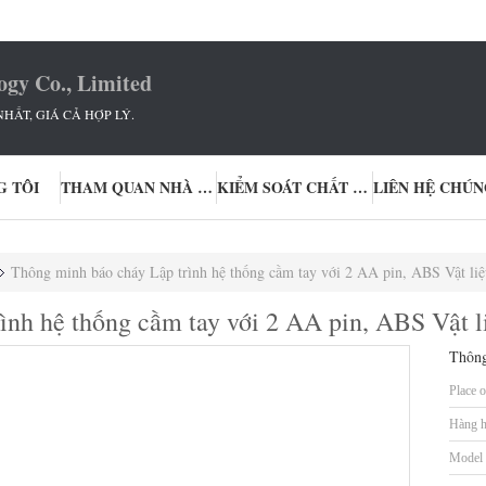
ogy Co., Limited
HẤT, GIÁ CẢ HỢP LÝ.
G TÔI
THAM QUAN NHÀ MÁY
KIỂM SOÁT CHẤT LƯỢNG
LIÊN HỆ CHÚN
Thông minh báo cháy Lập trình hệ thống cầm tay với 2 AA pin, ABS Vật liệ
ình hệ thống cầm tay với 2 AA pin, ABS Vật l
Thông
Place o
Hàng h
Model