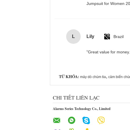
Jumpsuit for Women 
L
Lily
Brazil
"Great value for money. 
TỪ KHÓA:
,
máy dò chùm tia
cảm biến chù
CHI TIẾT LIÊN LẠC
Alarms Series Technology Co., Limited