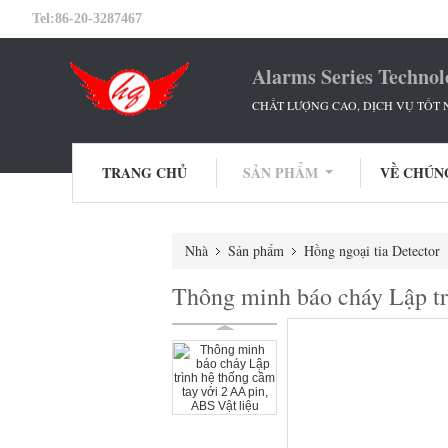
Tel:
86-20-3287467
Alarms Series Technol
CHẤT LƯỢNG CAO, DỊCH VỤ TỐT N
TRANG CHỦ
SẢN PHẨM
VỀ CHÚN
Nhà
Sản phẩm
Hồng ngoại tia Detector
Thông minh báo cháy Lập tr