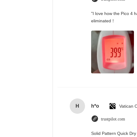
"I love how the Pico 4 h
eliminated！
H
h*o
trustpilot.com
Solid Pattern Quick Dr