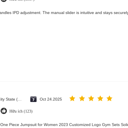
andles IPD adjustment. The manual slider is intuitive and stays securely 
Vatican City State (Holy See)
Oct 24.2025
Hữu ích (123)
y One Piece Jumpsuit for Women 2023 Customized Logo Gym Sets Soli