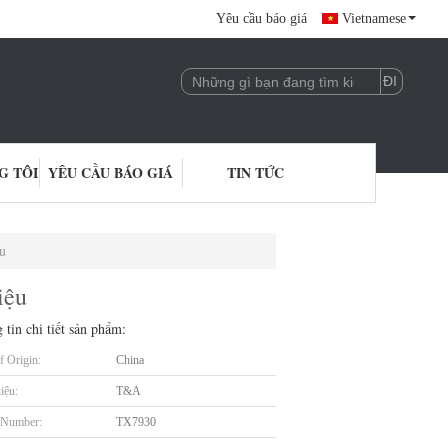
Yêu cầu báo giá
Vietnamese
G TÔI
YÊU CẦU BÁO GIÁ
TIN TỨC
u
iệu
 tin chi tiết sản phẩm:
f Origin:
China
iệu:
T&A
 Number:
TX7930