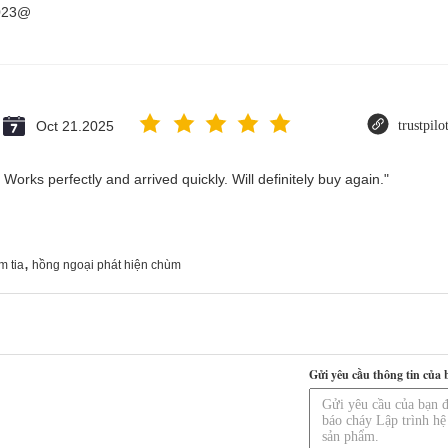
2023@
Oct 21.2025
trustpil
Works perfectly and arrived quickly. Will definitely buy again."
,
m tia
hồng ngoại phát hiện chùm
Gửi yêu cầu thông tin của 