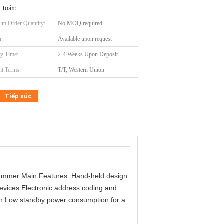
 toán:
m Order Quantity:
No MOQ required
n:
Available upon request
ry Time:
2-4 Weeks Upon Deposit
t Terms:
T/T, Western Union
Tiếp xúc
grammer Main Features: Hand-held design
devices Electronic address coding and
tion Low standby power consumption for a