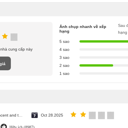
Sau đ
Ảnh chụp nhanh về xếp
hạng
hạng
5 sao
 nhà cung cấp này
4 sao
3 sao
giá
2 sao
1 sao
Saint Vincent and the Grenadines
Oct 28.2025
Hữu ích (8987)