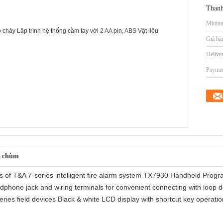
Thanh
Minimu
Giá bá
Delive
Paymen
n chùm
es of T&A 7-series intelligent fire alarm system TX7930 Handheld Pro
phone jack and wiring terminals for convenient connecting with loop 
-series field devices Black & white LCD display with shortcut key opera