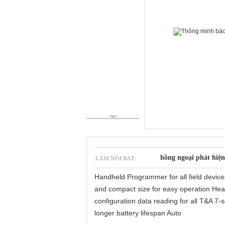
LÀM NỔI BẬT:
hồng ngoại phát hiệ
Handheld Programmer for all field devic
and compact size for easy operation Head
configuration data reading for all T&A 7
longer battery lifespan Auto