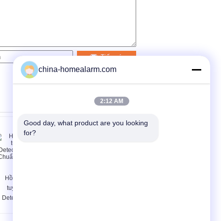
Tiếp xúc
china-homealarm.com
2:12 AM
Good day, what product are you looking 
for?
Hồng ngoại phản
máy dò Bubby máy
tuyến tính chùm
nâng vú hồng ngoại
Detector với EN 54-
nóng chất lượng
12 Chuẩn chờ LPCB
/ CE