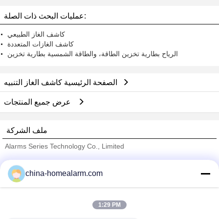
عمليات البحث ذات الصلة:
كاشف الغاز الطبيعي
كاشف الغازات المتعددة
الرياح بطارية تخزين الطاقة، والطاقة الشمسية بطارية تخزين
الصفحة الرئيسية كاشف الغاز التنبيه
عرض جميع المنتجات
ملف الشركة
Alarms Series Technology Co., Limited
ﺎﻠﺘﺤﻘﻗ ﺎﻠﻣﻭﺭﺩﻮﻧ
china-homealarm.com
Trust Seal
Verified Suplier
1:29 PM
منزل