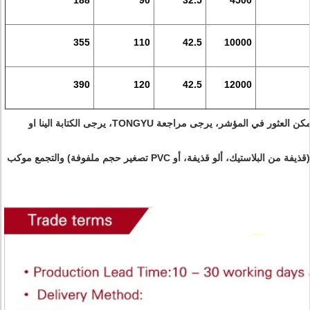
188
90
32.5
4500
355
110
42.5
10000
390
120
42.5
12000
ملاحظة: أي حجم وقدرة الآخرين لا يمكن العثور في المؤشر، يرجى مراجعة TONGYU، يرجى الكتابة الينا او
نحن يمكن أن تصميم وإنتاج البطارية (قذيفة من البلاستيك، ألو قذيفة، أو PVC تصغير حجم ملفوفة) والتجمع موكب