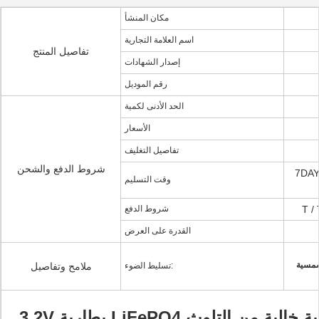
مكان المنشأ
اسم العلامة التجارية
تفاصيل المنتج
إصدار الشهادات
رقم الموديل
الحد الأدنى لكمية
الأسعار
تفاصيل التغليف
شروط الدفع والشحن
لعينات، 20-25DAYS لأوامر
وقت التسليم
شروط الدفع
القدرة على العرض
لشمسية
تسليط الضوء:
ملامح وتفاصيل
تخزين الطاقة الشمسية خالية من التلوث LiFePO4 بطارية 3.2V