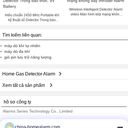
Wireless Intelligent Detector Alarm
video Màn hình kép mạng không
Hiệu chuẩn 2450 MHz Portable khí
dây Intruder Alarm
kỹ thuật số Detector Trong báo
thức, 9V Battery
Tìm kiếm liên quan:
máy dò khí tự nhiên
máy dò đa khí
gió pin lưu trữ năng lượng
Home Gas Detector Alarm
Xem tất cả sản phẩm
hồ sơ công ty
Alarms Series Technology Co., Limited
Nhà cung cấp xác nhận
china-homealarm.com