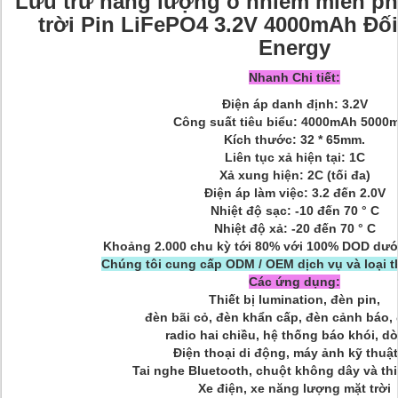
Lưu trữ năng lượng ô nhiễm miễn ph
trời Pin LiFePO4 3.2V 4000mAh Đố
Energy
Nhanh Chi tiết:
Điện áp danh định: 3.2V
Công suất tiêu biểu: 4000mAh 5000
Kích thước: 32 * 65mm.
Liên tục xả hiện tại: 1C
Xả xung hiện: 2C (tối đa)
Điện áp làm việc: 3.2 đến 2.0V
Nhiệt độ sạc: -10 đến 70 ° C
Nhiệt độ xả: -20 đến 70 ° C
Khoảng 2.000 chu kỳ tới 80% với 100% DOD dưới
Chúng tôi cung cấp ODM / OEM dịch vụ và loại th
Các ứng dụng:
Thiết bị lumination, đèn pin,
đèn bãi cỏ, đèn khẩn cấp, đèn cảnh báo,
radio hai chiều, hệ thống báo khói, d
Điện thoại di động, máy ảnh kỹ thuật
Tai nghe Bluetooth, chuột không dây và thi
Xe điện, xe năng lượng mặt trời