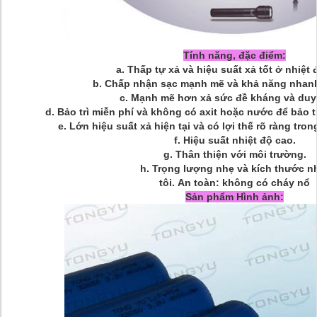
Tính năng, đặc điểm:
a.
Thấp tự xả và hiệu suất xả tốt ở nhiệt 
b.
Chấp nhận sạc mạnh mẽ và khả năng nhanh
c.
Mạnh mẽ hơn xả sức đề kháng và duy t
d.
Bảo trì miễn phí và không có axit hoặc nước để bảo t
e.
Lớn hiệu suất xả hiện tại và có lợi thế rõ ràng tron
f.
Hiệu suất nhiệt độ cao.
g.
Thân thiện với môi trường.
h.
Trọng lượng nhẹ và kích thước n
tôi.
An toàn: không có cháy nổ
Sản phẩm Hình ảnh: