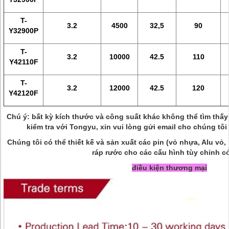
T-
3.2
4500
32,5
90
Y32900P
T-
3.2
10000
42.5
110
Y42110F
T-
3.2
12000
42.5
120
Y42120F
Chú ý: bất kỳ kích thước và công suất khác không thể tìm thấy 
kiểm tra với Tongyu, xin vui lòng gửi email cho chúng tôi
Chúng tôi có thể thiết kế và sản xuất các pin (vỏ nhựa, Alu vỏ
ráp rước cho các cấu hình tùy chỉnh c
điều kiện thương mại