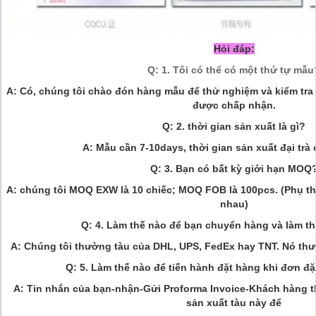
Hỏi đáp:
Q: 1. Tôi có thể có một thứ tự mẫu
A: Có, chúng tôi chào đón hàng mẫu để thử nghiệm và kiểm tra
được chấp nhận.
Q: 2. thời gian sản xuất là gì?
A: Mẫu cần 7-10days, thời gian sản xuất đại trà
Q: 3. Bạn có bất kỳ giới hạn MOQ
A: chúng tôi MOQ EXW là 10 chiếc;
MOQ FOB là 100pcs. (Phụ thu
nhau)
Q: 4. Làm thế nào để bạn chuyển hàng và làm th
A: Chúng tôi thường tàu của DHL, UPS, FedEx hay TNT.
Nó thư
Q: 5. Làm thế nào để tiến hành đặt hàng khi đơn đ
A: Tin nhắn của bạn-nhận-Gửi Proforma Invoice-Khách hàng t
sản xuất tàu này để