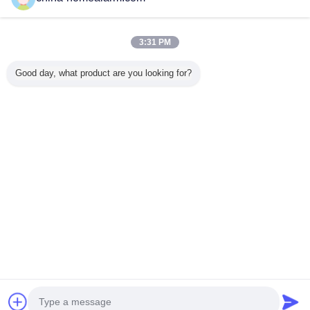
Trust Seal
Verified Suplier
3:31 PM
Nhà
Good day, what product are you looking for?
Tất cả sản phẩm
Về chúng tôi
Liên hệ với chúng tôi
Yêu cầu báo giá
Thay đổi ngôn ngữ
Trang web đầy đủ
Copyright © 2012 - 2026 Alarms Series Technology Co., Limited.
All rights reserved.
Developed by
ECER