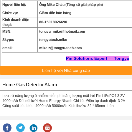
Người liên hệ:
Ông Mike Châu (Tổng số giải pháp pin)
Chức vụ:
Giám đốc bán hàng
Kinh doanh điện
86-15018026690
thoại:
MSN:
tongyu_mike@hotmail.com
Skype:
tongyutech.mike
email:
mike.z@tongyu-tech.com
Pin Solutions Expert --- Tongyu
Liên hệ với Nhà cung cấp
Home Gas Detector Alarm
Lưu trữ năng lượng ô nhiễm miễn phí năng lượng mặt trời Pin LiFePO4 3.2V
4000mAh Đối nối lưới Home Energy Nhanh Chi tiết: Điện áp danh định: 3.2V
Công suất tiêu biểu: 4000mAh 5000mAh Kích thước: 32 * 65mm. Liên ...