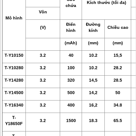
Kích thước (tối đa)
chứa
Vôn
Mô hình
Điển
Đường
(V)
Chiều cao
hình
kính
(mAh)
(mm)
(mm)
T-Y10150
3.2
40
10.2
15,5
T-Y10280
3.2
100
10.2
28.2
T-Y14280
3.2
320
14,5
28.5
T-Y14500
3.2
500
14,2
50
T-Y16340
3.2
400
16,2
34.8
T-
3.2
1500
18.3
65.5
Y18650F