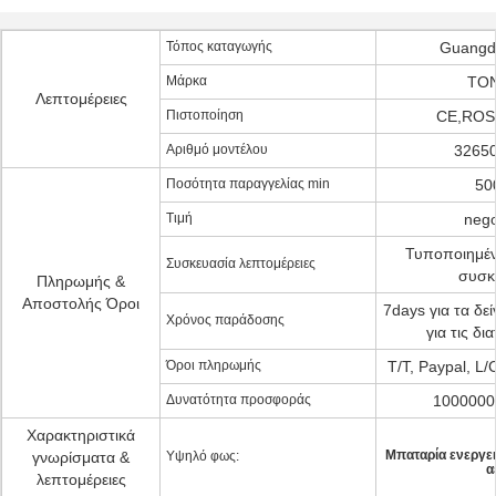
Τόπος καταγωγής
Guangdo
Μάρκα
TO
Λεπτομέρειες
Πιστοποίηση
CE,ROS
Αριθμό μοντέλου
32650
Ποσότητα παραγγελίας min
50
Τιμή
nego
Τυποποιημέν
Συσκευασία λεπτομέρειες
συσκ
Πληρωμής &
Αποστολής Όροι
7days για τα δε
Χρόνος παράδοσης
για τις δι
Όροι πληρωμής
T/T, Paypal, L
Δυνατότητα προσφοράς
1000000
Χαρακτηριστικά
Μπαταρία ενεργε
γνωρίσματα &
Υψηλό φως:
α
λεπτομέρειες