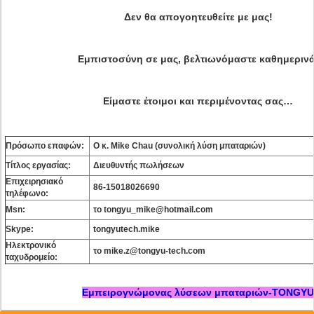
Δεν θα απογοητευθείτε με μας!
Εμπιστοσύνη σε μας, βελτιωνόμαστε καθημερινά
Είμαστε έτοιμοι και περιμένοντας σας…
Πρόσωπο επαφών:
Ο κ. Mike Chau (συνολική λύση μπαταριών)
Τίτλος εργασίας:
Διευθυντής πωλήσεων
Επιχειρησιακό
86-15018026690
τηλέφωνο:
Msn:
το tongyu_mike@hotmail.com
Skype:
tongyutech.mike
Ηλεκτρονικό
το mike.z@tongyu-tech.com
ταχυδρομείο:
Εμπειρογνώμονας λύσεων μπαταριών-TONGYU