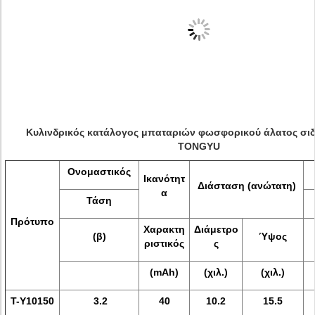
Κυλινδρικός κατάλογος μπαταριών φωσφορικού άλατος σιδ
TONGYU
Ονομαστικός
Ικανότητ
Διάσταση (ανώτατη)
α
Τάση
Πρότυπο
Χαρακτη
Διάμετρο
(β)
Ύψος
ριστικός
ς
(mAh)
(χιλ.)
(χιλ.)
Τ-Y10150
3.2
40
10.2
15.5