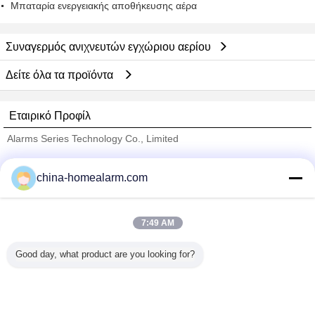
Μπαταρία ενεργειακής αποθήκευσης αέρα
Συναγερμός ανιχνευτών εγχώριου αερίου
Δείτε όλα τα προϊόντα
Εταιρικό Προφίλ
Alarms Series Technology Co., Limited
Verified προμηθευτές
china-homealarm.com
Trust Seal
Verified Suplier
7:49 AM
Σπίτι
Good day, what product are you looking for?
Όλα τα Προϊόντα
Περίπου εμείς
επαφή