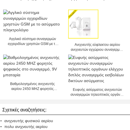
Αγγλικό σύστημα συναγερμών
εγχειριδίων χρηστών GSM με το
Ανιχνευτής εύφλεκτου αερίου
ασύρματο πληκτρολόγιο
ανιχνευτών εγχώριου συναγερμών
αερίου άνθρακα/υγρού αερίου
πετρελαίου/φυσικού αερίου
Βαθμολογημένος ανιχνευτής
αερίου 2450 MHZ φορητός
Ευφυής ασύρματος ανιχνευτών
ψηφιακός στο συναγερμό, 9V
συναγερμών τηλεοπτικός οργάνων
μπαταρία
ελέγχου διπλός συναγερμός
εισβολέων δικτύων ασύρματος
Σχετικές αναζητήσεις:
ανιχνευτής φυσικού αερίου
πολυ ανιχνευτής αερίου