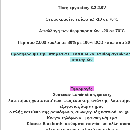
Τάση εργασίας: 3.2 2.0V
Θερμοκρασίες χρέωσης: -10 σε 70°C
Απαλλαγή των θερμοκρασιών: -20 σε 70°C
Περίπου 2.000 κύκλοι σε 80% με 100% DOD κάτω από 20
Προσφέρουμε την υπηρεσία ODM/OEM και τα είδη σχεδίων 
μπαταριών.
Εφαρμογές:
Συσκευές Lumination, φακός,
λαμπτήρας χορτοταπήτων, φως έκτακτης ανάγκης, λαμπτήρ
εξάγοντας λαμπτήρας,
διπλής κατεύθυνσης ραδιόφωνο, συναγερμός καπνού, ανιχν
Κινητό τηλέφωνο, ψηφιακή κάμερα
Κάσκες Bluetooth, ασύρματο ποντίκι και άλλη συσ
Ηλεκτρικό όχημα, ηλιακό αυτοκίνητο