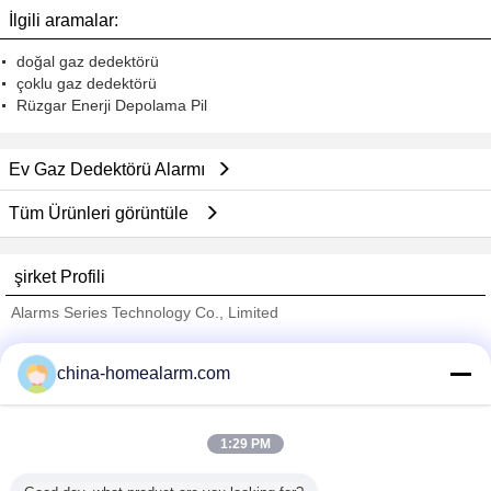
İlgili aramalar:
doğal gaz dedektörü
çoklu gaz dedektörü
Rüzgar Enerji Depolama Pil
Ev Gaz Dedektörü Alarmı
Tüm Ürünleri görüntüle
şirket Profili
Alarms Series Technology Co., Limited
Onaylı Tedarikçi
china-homealarm.com
Trust Seal
Verified Suplier
1:29 PM
Ana sayfa