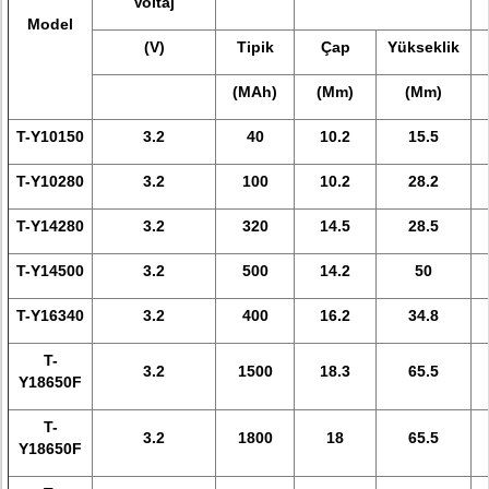
Voltaj
Model
(V)
Tipik
Çap
Yükseklik
(MAh)
(Mm)
(Mm)
T-Y10150
3.2
40
10.2
15.5
T-Y10280
3.2
100
10.2
28.2
T-Y14280
3.2
320
14.5
28.5
T-Y14500
3.2
500
14.2
50
T-Y16340
3.2
400
16.2
34.8
T-
3.2
1500
18.3
65.5
Y18650F
T-
3.2
1800
18
65.5
Y18650F