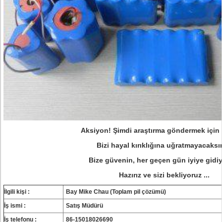
Aksiyon!
Şimdi araştırma göndermek için t
Bizi hayal kırıklığına uğratmayacaksı
Bize güvenin, her geçen gün iyiye gidi
Hazırız ve sizi bekliyoruz ...
İlgili kişi :
Bay Mike Chau (Toplam pil çözümü)
İş ismi :
Satış Müdürü
İş telefonu :
86-15018026690