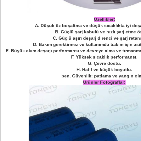
Özellikler:
A.
Düşük öz boşaltma ve düşük sıcaklıkta iyi deşa
B.
Güçlü şarj kabulü ve hızlı şarj etme öz
C.
Güçlü aşırı deşarj direnci ve şarj reta
D.
Bakım gerektirmez ve kullanımda bakım için asit
E.
Büyük akım deşarjı performansı ve devreye alma ve tırmanmada
F.
Yüksek sıcaklık performansı.
G.
Çevre dostu.
H.
Hafif ve küçük boyutlu.
ben.
Güvenlik: patlama ve yangın ol
Ürünler Fotoğraflar: