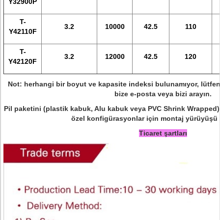
Y32900P
T-
3.2
10000
42.5
110
Y42110F
T-
3.2
12000
42.5
120
Y42120F
Not: herhangi bir boyut ve kapasite indeksi bulunamıyor, lütfe
bize e-posta veya bizi arayın.
Pil paketini (plastik kabuk, Alu kabuk veya PVC Shrink Wrapped) t
özel konfigürasyonlar için montaj yürüyüşü 
Ticaret şartları