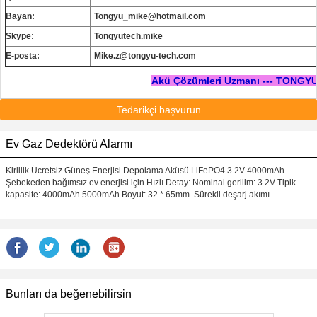
Bayan:
Tongyu_mike@hotmail.com
Skype:
Tongyutech.mike
E-posta:
Mike.z@tongyu-tech.com
Akü Çözümleri Uzmanı --- TONGY
Tedarikçi başvurun
Ev Gaz Dedektörü Alarmı
Kirlilik Ücretsiz Güneş Enerjisi Depolama Aküsü LiFePO4 3.2V 4000mAh
Şebekeden bağımsız ev enerjisi için Hızlı Detay: Nominal gerilim: 3.2V Tipik
kapasite: 4000mAh 5000mAh Boyut: 32 * 65mm. Sürekli deşarj akımı...
Bunları da beğenebilirsin