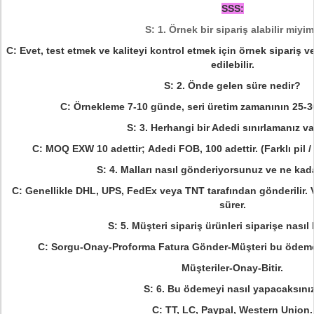
SSS:
S: 1. Örnek bir sipariş alabilir miyi
C: Evet, test etmek ve kaliteyi kontrol etmek için örnek sipariş v
edilebilir.
S: 2. Önde gelen süre nedir?
C: Örnekleme 7-10 günde, seri üretim zamanının 25-30
S: 3. Herhangi bir Adedi sınırlamanız v
C: MOQ EXW 10 adettir;
Adedi FOB, 100 adettir. (Farklı pil /
S: 4. Malları nasıl gönderiyorsunuz ve ne ka
C: Genellikle DHL, UPS, FedEx veya TNT tarafından gönderilir.
sürer.
S: 5. Müşteri sipariş ürünleri siparişe nasıl
C: Sorgu-Onay-Proforma Fatura Gönder-Müşteri bu ödeme
Müşteriler-Onay-Bitir.
S: 6. Bu ödemeyi nasıl yapacaksını
C: TT, LC, Paypal, Western Union.