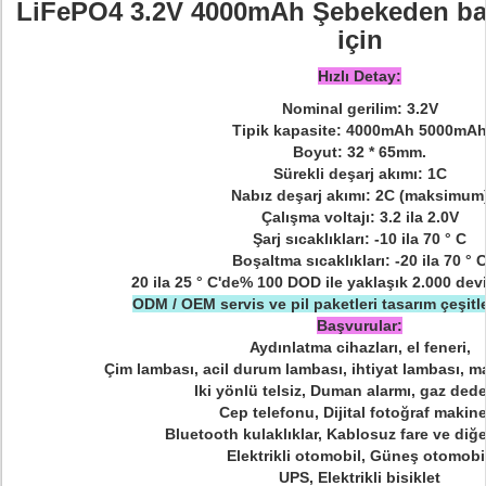
LiFePO4 3.2V 4000mAh Şebekeden bağ
için
Hızlı Detay:
Nominal gerilim: 3.2V
Tipik kapasite: 4000mAh 5000mA
Boyut: 32 * 65mm.
Sürekli deşarj akımı: 1C
Nabız deşarj akımı: 2C (maksimum
Çalışma voltajı: 3.2 ila 2.0V
Şarj sıcaklıkları: -10 ila 70 ° C
Boşaltma sıcaklıkları: -20 ila 70 ° 
20 ila 25 ° C'de% 100 DOD ile yaklaşık 2.000 devi
ODM / OEM servis ve pil paketleri tasarım çeşitl
Başvurular:
Aydınlatma cihazları, el feneri,
Çim lambası, acil durum lambası, ihtiyat lambası, m
Iki yönlü telsiz, Duman alarmı, gaz ded
Cep telefonu, Dijital fotoğraf makine
Bluetooth kulaklıklar, Kablosuz fare ve diğe
Elektrikli otomobil, Güneş otomobil
UPS, Elektrikli bisiklet