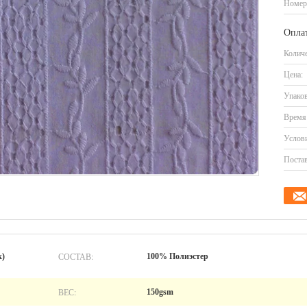
Номер
Оплат
Количе
Цена:
Упаков
Время 
Услови
Постав
СОСТАВ:
к)
100% Полиэстер
ВЕС:
150gsm