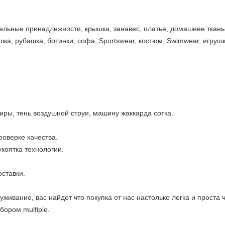
льные принадлежности, крышка, занавес, платье, домашнее тканье, 
шка, рубашка, ботинки, софа, Sportswear, костюм, Swimwear, игрушк
ры, тень воздушной струи, машину жаккарда сотка.
роверке качества.
коятка технологии.
оставки.
уживание, вас найдет что покупка от нас настолько легка и проста
ором mulfiple.