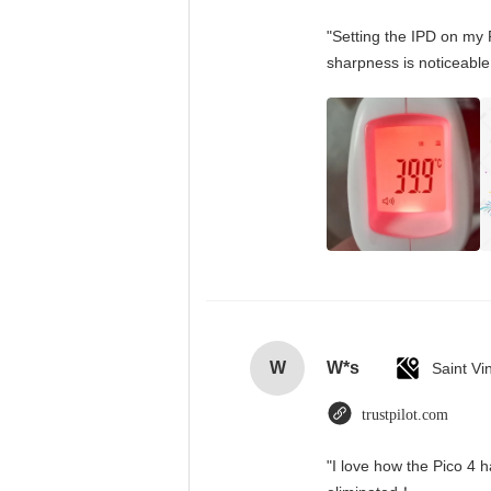
"Setting the IPD on my 
sharpness is noticeable
W
W*s
trustpilot.com
"I love how the Pico 4 h