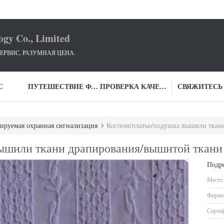
ogy Co., Limited
ЕРВИС, РАЗУМНАЯ ЦЕНА.
С
ПУТЕШЕСТВИЕ ФАБРИКИ
ПРОВЕРКА КАЧЕСТВА
СВЯЖИТЕСЬ
ируемая охранная сигнализация
Костюм/платье/подушка вышили ткан
ышили ткани драпирования/вышитой ткани
Подр
Место
Фирме
Серти