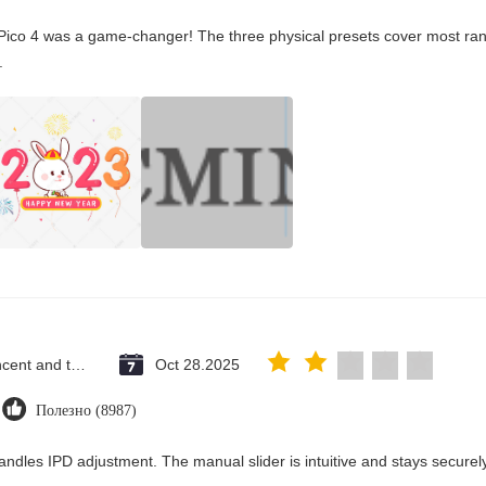
Pico 4 was a game-changer! The three physical presets cover most rang
.
Saint Vincent and the Grenadines
Oct 28.2025
Полезно (8987)
andles IPD adjustment. The manual slider is intuitive and stays securely 