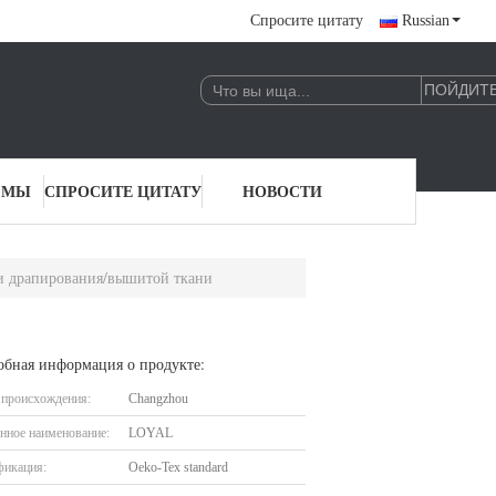
Спросите цитату
Russian
 МЫ
СПРОСИТЕ ЦИТАТУ
НОВОСТИ
и драпирования/вышитой ткани
обная информация о продукте:
 происхождения:
Changzhou
нное наименование:
LOYAL
фикация:
Oeko-Tex standard