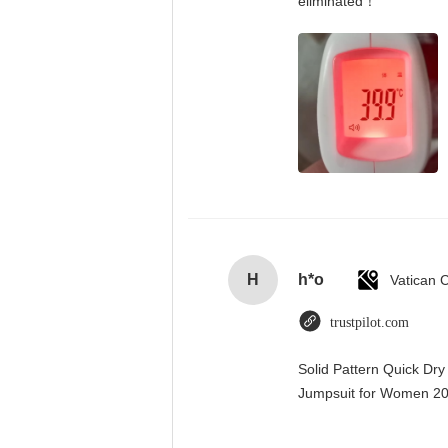
eliminated！
H
h*o
trustpilot.com
Solid Pattern Quick Dr
Jumpsuit for Women 