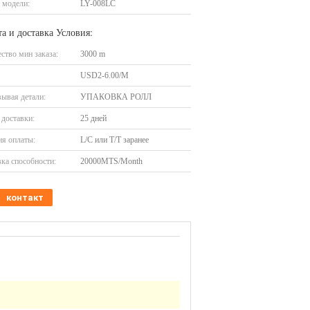
 модели:
LY-008LC
а и доставка Условия:
ство мин заказа:
3000 m
USD2-6.00/M
ывая детали:
УПАКОВКА РОЛЛ
доставки:
25 дней
я оплаты:
L/C или T/T заранее
ка способности:
20000MTS/Month
контакт