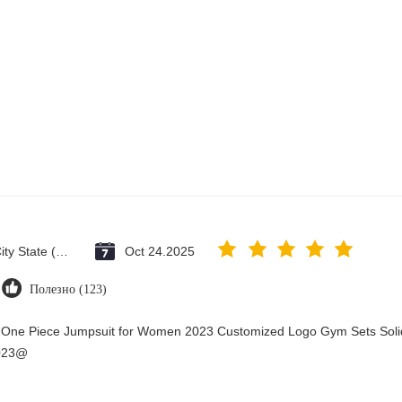
Vatican City State (Holy See)
Oct 24.2025
Полезно (123)
y One Piece Jumpsuit for Women 2023 Customized Logo Gym Sets Soli
2023@