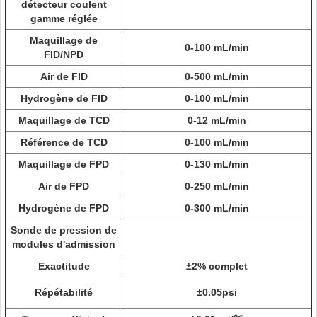
détecteur coulent
gamme réglée
Maquillage de
0-100 mL/min
FID/NPD
Air de FID
0-500 mL/min
Hydrogène de FID
0-100 mL/min
Maquillage de TCD
0-12 mL/min
Référence de TCD
0-100 mL/min
Maquillage de FPD
0-130 mL/min
Air de FPD
0-250 mL/min
Hydrogène de FPD
0-300 mL/min
Sonde de pression de
modules d'admission
Exactitude
±2% complet
Répétabilité
±0.05psi