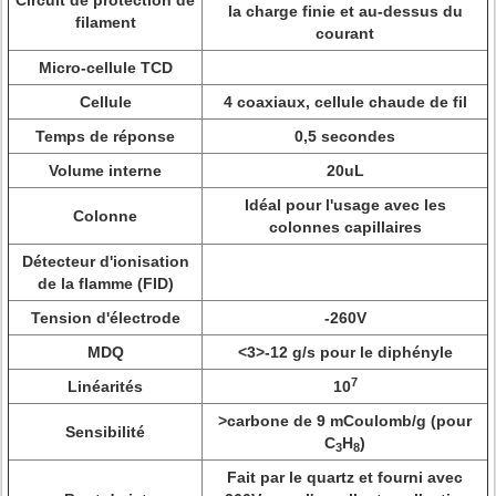
Circuit de protection de
la charge finie et au-dessus du
filament
courant
Micro-cellule TCD
Cellule
4 coaxiaux, cellule chaude de fil
Temps de réponse
0,5 secondes
Volume interne
20uL
Idéal pour l'usage avec les
Colonne
colonnes capillaires
Détecteur d'ionisation
de la flamme (FID)
Tension d'électrode
-260V
MDQ
<3>
-12 g/s pour le diphényle
7
Linéarités
10
>
carbone de 9 mCoulomb/g (pour
Sensibilité
C
H
)
3
8
Fait par le quartz et fourni avec