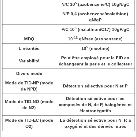
5
N/C 10
(azobenzene/C) 10gN/gC
N/P 0,4 (azobenzene/malathion)
gN/gP
5
P/C 10
(malathion/C17) 10gP/gC
-13
MDQ
10
gN/sec (azobenzene)
5
Linéarités
10
(nicotine)
Peut être employé pour le FID en
Variabilité
échangeant la perle et le collecteur
Divers mode
Mode de TID-NP (mode
Détection sélective pour N et P
de NPD)
Détection sélective pour les
Mode de TID-NO (mode
composés de N, de P, halogénée et
de N2)
électronégatifs
Mode de TID-EC (mode
La détection sélective pour N, P, a
O2)
oxygéné et des dérivés nitrés