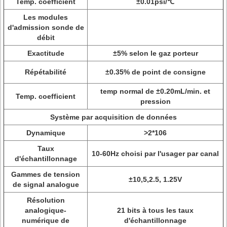
Temp. coefficient
±0.01psi/℃
Les modules
d'admission sonde de
débit
Exactitude
±5% selon le gaz porteur
Répétabilité
±0.35% de point de consigne
temp normal de ±0.20mL/min. et
Temp. coefficient
pression
Système par acquisition de données
Dynamique
>
2*106
Taux
10-60Hz choisi par l'usager par canal
d'échantillonnage
Gammes de tension
±10,5,2.5, 1.25V
de signal analogue
Résolution
analogique-
21 bits à tous les taux
numérique de
d'échantillonnage