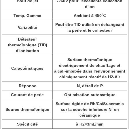
Bout de jet
-260V pour l'excellente collection
d'ion
Temp. Gamme
Ambiant à 450℃
Peut être TID utilisé en échangeant
Variabilité
la perle et le collecteur
Détecteur
thermoïonique (TID)
d'ionisation
Surface thermoïonique
électriquement de chauffage et
Caractéristiques
alcali-imbibée dans l'environnement
chimiquement réactif de H2-Air
Réponse
N, détail de P
Courant de perle
Optimisation automatique
Surface rigide de Rb/Cs/Sr-ceramic
Source thermoïonique
sur la couche inférieure Ni-en
céramique
Spécificité
à H2=3mL/min