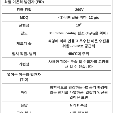
화염 이온화 발견자 (FID)
전극 전압
-260V
MDQ
<3>
비페닐을 위한 -12 g/s
7
선형성
10
감도
>
9 mCoulomb/g 탄소 (C
H
을 위해)
3
8
석영에 의해 만들고 우수한 이온 수집을
제트기 끝
위한 -260V로 공급해
임시 직원. 범위
450℃에 주위
사용한 TID는 구슬 및 수집가를 교환해
가변성
서 일 수 있습니다
열이온 이온화 발견자
(TID)
화학적으로 민감하는 H2 공기 환경에
특징
있는 전기로 가열하곤, 알칼리 임신된
열이온 표면
응답
N의 P 특성