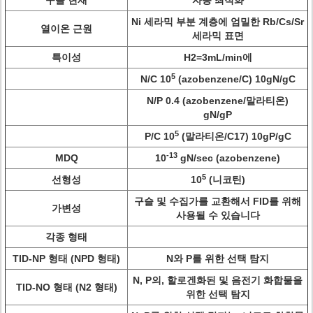
구슬 현재
자동 최적화
Ni 세라믹 부분 계층에 엄밀한 Rb/Cs/Sr
열이온 근원
세라믹 표면
특이성
H2=3mL/min에
5
N/C 10
(azobenzene/C) 10gN/gC
N/P 0.4 (azobenzene/말라티온)
gN/gP
5
P/C 10
(말라티온/C17) 10gP/gC
-13
MDQ
10
gN/sec (azobenzene)
5
선형성
10
(니코틴)
구슬 및 수집가를 교환해서 FID를 위해
가변성
사용될 수 있습니다
각종 형태
TID-NP 형태 (NPD 형태)
N와 P를 위한 선택 탐지
N, P의, 할로겐화된 및 음전기 화합물을
TID-NO 형태 (N2 형태)
위한 선택 탐지