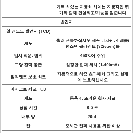
가득 차있는 자동화 체계는 자동적인 뛰
기와 함께 건설되고/기능을 멈춥니다
발견자
열 전도도 발견자 (TCD)
흘러 관통하십시오 세포 디자인, 4 레늄/
세포
텅스텐 필라멘트 (32/each)를
임시 직원. 범위
450℃에 주위
교량 전력 공급
일정한 현재 체계 (1-400mA)
자동적으로 하중 초과에서 그리고 현재
필라멘트 보호 회로
에 보호하십시오
마이크로 세포 TCD
세포
동축 4, 뜨거운 철사 세포
응답 시간
0.5 초
내부 양
20uL
란
모세관 란과 사용을 위한 이상