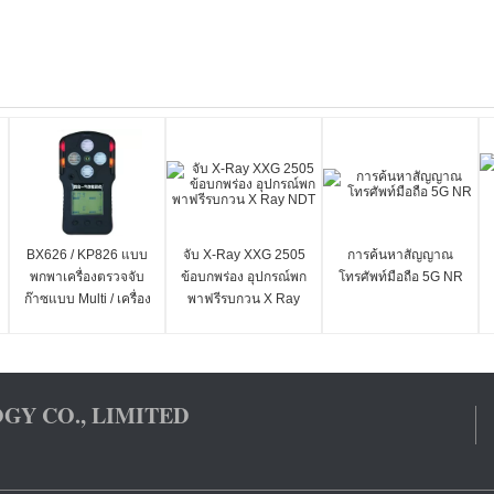
BX626 / KP826 แบบ
จับ X-Ray XXG 2505
การค้นหาสัญญาณ
พกพาเครื่องตรวจจับ
ข้อบกพร่อง อุปกรณ์พก
โทรศัพท์มือถือ 5G NR
ก๊าซแบบ Multi / เครื่อง
พาฟรีรบกวน X Ray
ตรวจจับก๊าซ
NDT
GY CO., LIMITED