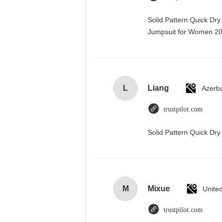
Solid Pattern Quick Dr
Jumpsuit for Women 
L
Liang
Azerba
trustpilot.com
Solid Pattern Quick D
M
Mixue
Unite
trustpilot.com