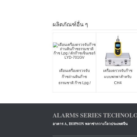
ผลิตภัณฑ์อื่น ๆ
เตือนเครื่องตรวจจับ
เครื่องตรวจจับก๊าซ
ก๊าซถ่านหินก๊าซ
แบบพกพาสำหรับ
ธรรมชาติ ก๊าซ Lpg /
CH4
ดักก๊าซเซ็นเซอร์ LYD-
701GV
ALARMS SERIES TECHNOLO
อาคาร A, HOPSON พลาซ่ากวางโจวประเทศจีน