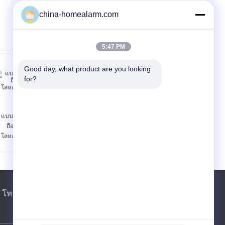
china-homealarm.com
5:47 PM
Good day, what product are you looking 
for?
แบบชาร์จไฟทหารมือ
สแกนเนอร์เครื่องตรวจ
ถือเครื่องตรวจจับ
จับวัตถุระเบิดของเหลว
โลหะ360ºอาวุธเครื่อง
สำหรับตำรวจ
สแกนเนอร์
ชายแดนที่ห้าง
โทร:
86-20-3287467