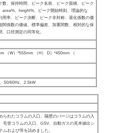
ク数、保持時間、ピーク名前、ピーク面積、ピーク
、area%、height%、ピーク開始時刻、理論的な
利用率、ピーク決断、ピーク非対称、退化係数の価
相関係数の価値、標準偏差、加重関数、相対的な保
間、口径測定の同等化。
mm （W）*555mm （H） D）*450mm （
V、50/60Hz、2.5kW
められたコラムの入口、隔壁のパージはコラムの入
、毛管コラムの入口、GSV、自動ガスの見本抽出シ
テムおよび等を詰めました。