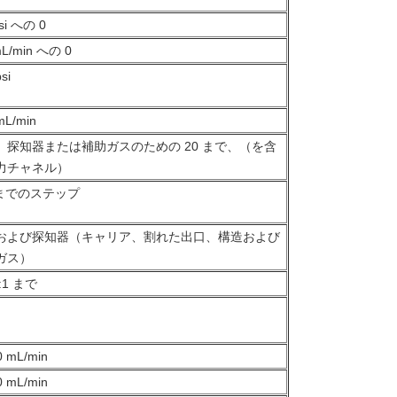
si への 0
L/min への 0
si
mL/min
、探知器または補助ガスのための 20 まで、（を含
力チャネル）
つまでのステップ
および探知器（キャリア、割れた出口、構造および
ガス）
:1 まで
0 mL/min
0 mL/min