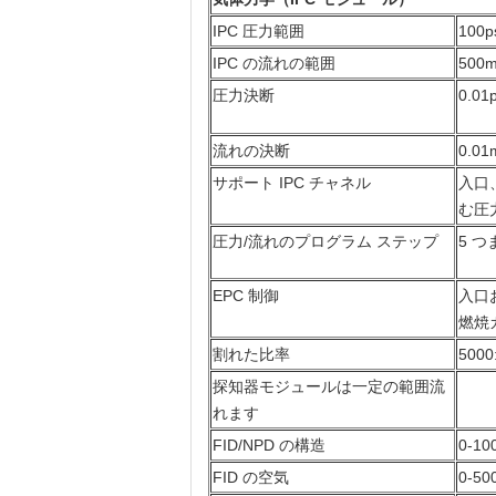
IPC 圧力範囲
100p
IPC の流れの範囲
500m
圧力決断
0.01p
流れの決断
0.01
サポート IPC チャネル
入口
む圧
圧力/流れのプログラム ステップ
5 
EPC 制御
入口
燃焼
割れた比率
5000
探知器モジュールは一定の範囲流
れます
FID/NPD の構造
0-10
FID の空気
0-50