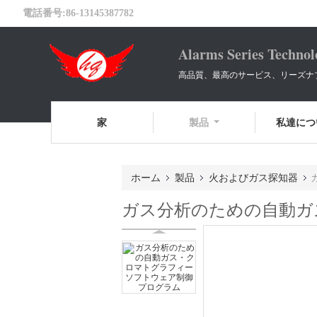
電話番号:
86-13145387782
Alarms Series Technol
高品質、最高のサービス、リーズナ
家
製品
私達につ
ホーム
製品
火およびガス探知器
ガス分析のための自動ガ