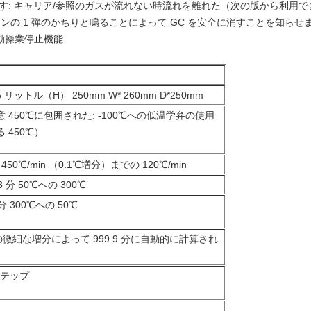
ます: キャリア/参照のガスが流れない時流れを離れた（次の版から利用で
ンの 1 弾のかちりと鳴ることによって GC を安全に消すことを知らせ
動操業停止機能
25 リットル（H） 250mm W* 260mm D*250mm
意 450℃に包囲された: -100℃への低温学弁の使用
 450℃）
 450℃/min （0.1℃増分）までの 120℃/min
.3 分 50℃への 300℃
 分 300℃への 50℃
 の微細な増分によって 999.9 分に自動的に計算され
ステップ