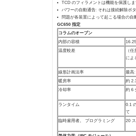
TCD のフィラメントは機能を保護し
パワーの自動通告: それは接続解除ボタ
問題が各装置によって起こる場合の自
GC650 指定
コラムのオーブン
内部の容積
16.
温度較差
（任
による
線形計画法率
最高:
暖房率
約 2
冷却率
約 6
ランタイム
0.1
て
臨時雇用者。 プログラミング
20 
気体力学（IPC モジュール）