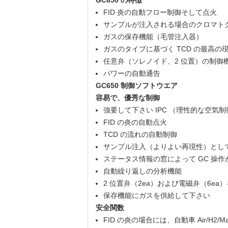
GC650 の特徴
FID 炎の自動フロー制御そして点火
サンプルが注入される場合のクロマト
ガスの保存機能（毛管注入器）
ガスのタイプに基づく TCD の最高の
任意弁（ソレノイド、2 位置）の制御
パワーの自動通告
GC650 制御ソフトウエア
容易で、優秀な制御
強要して下さい IPC （理性的な空気
FID の炎の自動点火
TCD の流れの自動制御
サンプル注入（よりよい再現性）とし
ステータス情報の窓によって GC 操
自動繰り返しの分析機能
2 位置弁（2ea）および電磁弁（6ea
保存機能にガスを供給して下さい
安全関数
FID の炎の場合には、自動車 Air/H