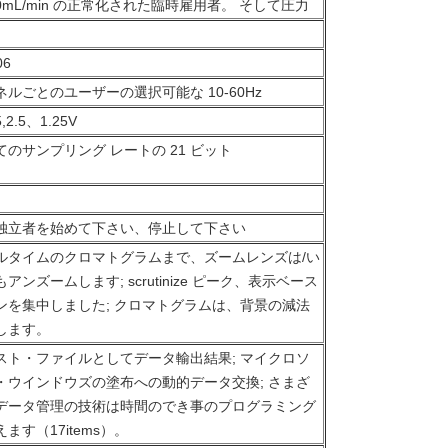
20mL/min の正常化された臨時雇用者。 そして圧力
06
ネルごとのユーザーの選択可能な 10-60Hz
5,2.5、1.25V
てのサンプリング レートの 21 ビット
独立者を始めて下さい、停止して下さい
ルタイムのクロマトグラムまで、ズームレンズは/い
アンズームします; scrutinize ピーク、表示ベース
ンを集中しました; クロマトグラムは、背景の減法
します。
スト・ファイルとしてデータ輸出結果; マイクロソ
・ウインドウズの塗布への動的データ交換; さまざ
データ管理の技術は時間のでき事のプログラミング
ます（17items）。