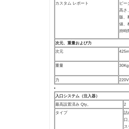
カスタム レポート
ピー
高さ
版、
値、
持時
次元、重量および力
次元
425
重量
30Kg
力
220
入口システム（注入器）
最高設置済み Qty。
2
タイプ
詰
口
ス