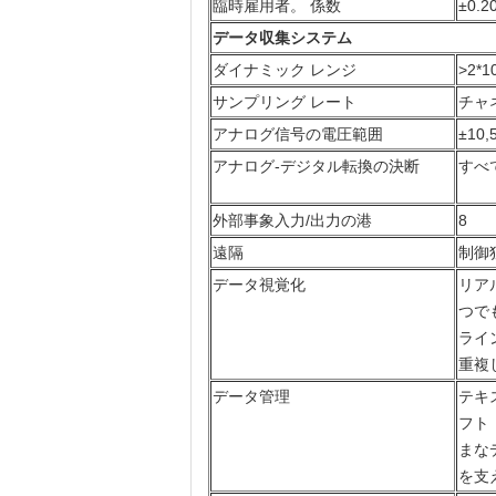
臨時雇用者。 係数
±0.
データ収集システム
ダイナミック レンジ
>
2*1
サンプリング レート
チャ
アナログ信号の電圧範囲
±10,
アナログ-デジタル転換の決断
すべ
外部事象入力/出力の港
8
遠隔
制御
データ視覚化
リア
つでも
ライ
重複
データ管理
テキ
フト
まな
を支え