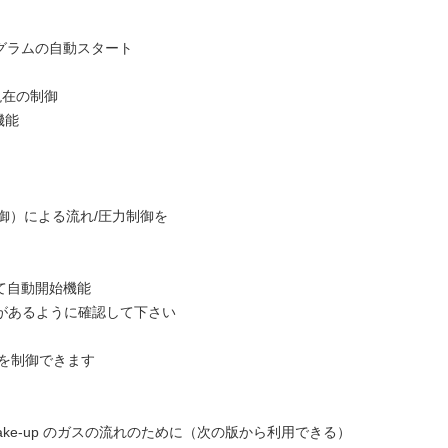
グラムの自動スタート
現在の制御
機能
制御）による流れ/圧力制御を
て自動開始機能
作があるように確認して下さい
）を制御できます
2/Make-up のガスの流れのために（次の版から利用できる）