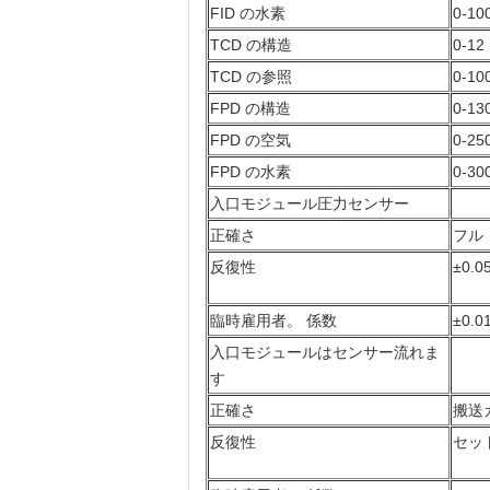
FID の水素
0-10
TCD の構造
0-12
TCD の参照
0-10
FPD の構造
0-13
FPD の空気
0-25
FPD の水素
0-30
入口モジュール圧力センサー
正確さ
フル
反復性
±0.05
臨時雇用者。 係数
±0.0
入口モジュールはセンサー流れま
す
正確さ
搬送
反復性
セット