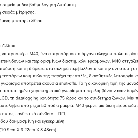
ο σημείο μηδέν βαθμολόγηση Αυτόματη
 σειράς μέτρησης.
μενη μπαταρία λίθιου
m*33mm
ής να προσφέρει M40, ένα ευπροσάρμοστο όργανο ελέγχου πολυ-αερίου ι
ν επικίνδυνων και περιορισμένων διαστημικών εφαρμογών. M40 στεγάζετα
πόδοση και τη διάρκεια στα σκληρά περιβάλλοντα και την αντίσταση στ
τεσσάρων κουμπιών της παρέχει την απλές, διαισθητικές λειτουργία κα
γνώρισμα αποτρέπει ακούσια shut-offs. Το η οικονομική τιμή της μονά
 τυποποιημένα χαρακτηριστικά γνωρίσματα περιλαμβάνουν έναν δομένος
 LCD, τη datalogging ικανότητα 75 ώρας και το συνδετήρα ζωνών. Μια 
γματοληψία από μέχρι 50 πόδια μακριά. M40 φέρνει μια διετή εξουσιοδό
κτυπος - ανθεκτικό σύνθετο – RFI,
όδου δοκιμασμένη και εγκεκριμένη
 (10.9cm X 6.22cm X 3.48cm)