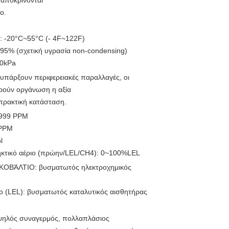
 αποκρίνονται
ο.
: -20°C~55°C (- 4F~122F)
95% (σχετική υγρασία non-condensing)
10kPa
υπάρξουν περιφερειακές παραλλαγές, οι
ρούν οργάνωση η αξία
πρακτική κατάσταση.
~999 PPM
 PPM
l
ηκτικό αέριο (πρώην/LEL/CH4): 0~100%LEL
ΚΟΒΆΛΤΙΟ: βυσματωτός ηλεκτροχημικός
ο (LEL): βυσματωτός καταλυτικός αισθητήρας
ψηλός συναγερμός, πολλαπλάσιος