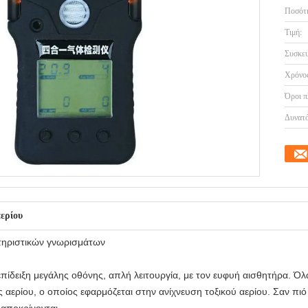
Ποσότη
Τιμή:
Συσκευ
Χρόνος
Όροι π
Δυνατό
αερίου
τηριστικών γνωρισμάτων
πίδειξη μεγάλης οθόνης, απλή λειτουργία, με τον ευφυή αισθητήρα. Όλα
ς αερίου, ο οποίος εφαρμόζεται στην ανίχνευση τοξικού αερίου. Σαν πι