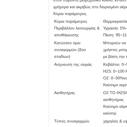
στον παρόντα βιομηχανικό κύκλο, kt-603
γρήγορα και ακριβώς στο διορισμένο αέρι
Κύρια παράμετρος
Κύρια παράμετρος
Θερμοκρασία
Περιβάλλον λειτουργίας &
Υγρασία: 5%-
αποθήκευσης
Πίεση: 95~1
Κατώτατο όριο
Μπορούν να 
συναγερμών (δύο
χρήστες μπο
σταδίων)
με βάση την 
Ανίχνευση της σειράς
Κοβάλτιο: 0
H2S: 0~100
Ο2: 0~30%vo
Καύσιμο εκρ
Αισθητήρας
Ο2 ΤΟ /H2S/
αισθητήρας
Καύσιμο αέρι
καύσης
Τύπος συναγερμών
χαμηλός & υ