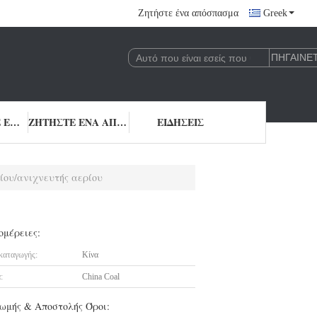
Ζητήστε ένα απόσπασμα
Greek
ΜΑΣ ΕΛΆΤΕ ΣΕ ΕΠΑΦΉ ΜΕ
ΖΗΤΉΣΤΕ ΈΝΑ ΑΠΌΣΠΑΣΜΑ
ΕΙΔΉΣΕΙΣ
ίου/ανιχνευτής αερίου
ομέρειες:
καταγωγής:
Κίνα
:
China Coal
ωμής & Αποστολής Όροι: