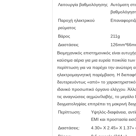
Λειτουργία βαθμολόγησης
Αυτόματη στ
βαθμολόγηση
Παροχή ηλεκτρικού
Επαναφορτιζό
ρεύματος
Βάρος
211g
Διαστάσεις
126mm*66m
Βιομηχανικός επιστημονικός είναι ευτυχ
καύσιμα αέρια για μια ευρεία ποικιλία τω
περίπτωση για να παρέχει την ανώτερη α
ηλεκτρομαγνητική παρέμβαση. Η διεπαφή 
δευτερευόντως «από» το χαρακτηριστικό 
ιδανικό προσωπικό όργανο ελέγχου. Άλλα
τις αναγνώσεις αιχμών/λαβής, το μεγάλο
δειγματοληψίας επιτρέπει τη μακρινή δει
Περίπτωση:
Υψηλός-διαφάνεια, αντί
EMI και προστασία εισ
Διαστάσεις:
4.30» Χ 2.45» Χ 1.37»