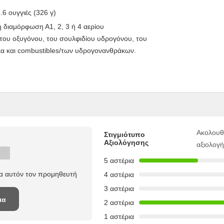
.6 ουγγιές (326 γ)
η διαμόρφωση Α1, 2, 3 ή 4 αερίου
ου οξυγόνου, του σουλφιδίου υδρογόνου, του
κα και combustibles/των υδρογονανθράκων.
Ακολουθ
Στιγμιότυπο
Αξιολόγησης
αξιολογ
5 αστέρια
ια αυτόν τον προμηθευτή
4 αστέρια
3 αστέρια
ια
2 αστέρια
1 αστέρια