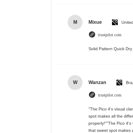
M
Mixue
Unite
trustpilot.com
Solid Pattern Quick D
W
Wanzan
Braz
trustpilot.com
"The Pico 4's visual cla
spot makes all the diff
properly!""The Pico 4's 
that sweet spot makes a