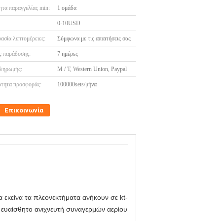
τα παραγγελίας min:
1 ομάδα
0-10USD
ασία λεπτομέρειες:
Σύμφωνα με τις απαιτήσεις σας
 παράδοσης:
7 ημέρες
ληρωμής:
Μ / Τ, Western Union, Paypal
τητα προσφοράς:
100000sets/μήνα
Επικοινωνία
 εκείνα τα πλεονεκτήματα ανήκουν σε kt-
ό ευαίσθητο ανιχνευτή συναγερμών αερίου