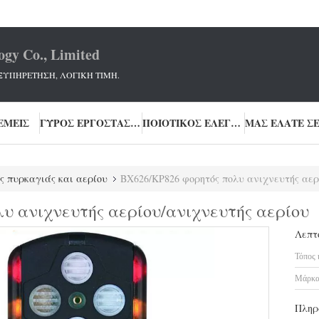
ogy Co., Limited
ΞΥΠΗΡΕΤΗΣΗ, ΛΟΓΙΚΗ ΤΙΜΗ.
ΕΜΕΊΣ
ΓΎΡΟΣ ΕΡΓΟΣΤΑΣΊΩΝ
ΠΟΙΟΤΙΚΌΣ ΈΛΕΓΧΟΣ
ς πυρκαγιάς και αερίου
BX626/KP826 φορητός πολυ ανιχνευτής αερ
υ ανιχνευτής αερίου/ανιχνευτής αερίου
Λεπτ
Τόπος 
Μάρκα
Πληρ