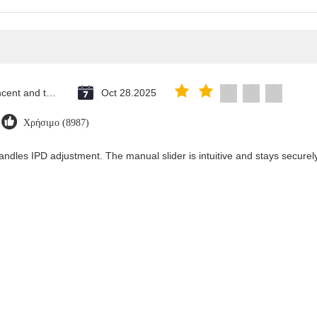
Saint Vincent and the Grenadines
Oct 28.2025
Χρήσιμο (8987)
andles IPD adjustment. The manual slider is intuitive and stays securely 