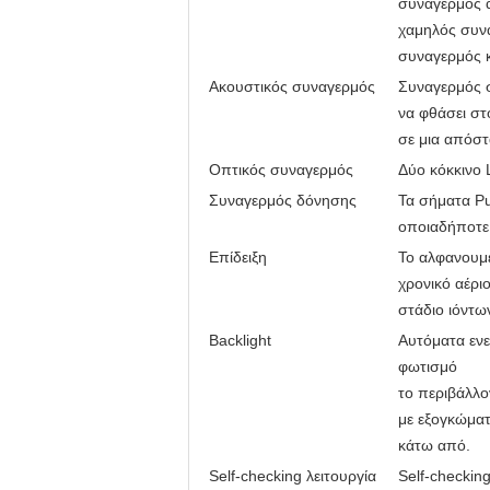
συναγερμός 
χαμηλός συν
συναγερμός κ
Ακουστικός συναγερμός
Συναγερμός 
να φθάσει στ
σε μια απόστ
Οπτικός συναγερμός
Δύο κόκκινο 
Συναγερμός δόνησης
Τα σήματα Pu
οποιαδήποτε
Επίδειξη
Το αλφανουμε
χρονικό αέρι
στάδιο ιόντω
Backlight
Αυτόματα ενε
φωτισμό
το περιβάλλο
με εξογκώμα
κάτω από.
Self-checking λειτουργία
Self-checking