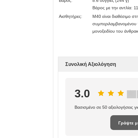
Βάρος:
8.6 ουγγιές (244 γ)
Βάρος με την αντλία: 11
Αισθητήρες:
M40 είναι διαθέσιμο στ
συμπεριλαμβανομένου τ
μονοξειδίου του άνθρα
Συνολική Αξιολόγηση
3.0
Βασισμένο σε 50 αξιολογήσεις γ
Γράψτε μ
κριτική