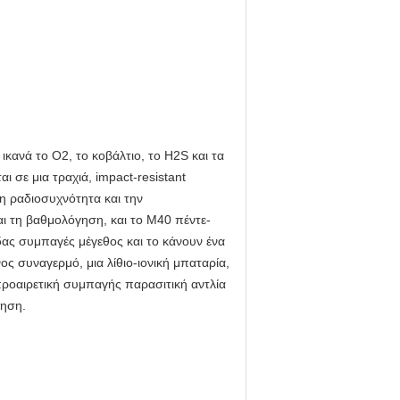
κανά το Ο2, το κοβάλτιο, το H2S και τα
ι σε μια τραχιά, impact-resistant
η ραδιοσυχνότητα και την
ι τη βαθμολόγηση, και το M40 πέντε-
δας συμπαγές μέγεθος και το κάνουν ένα
 συναγερμό, μια λίθιο-ιονική μπαταρία,
προαιρετική συμπαγής παρασιτική αντλία
τηση.