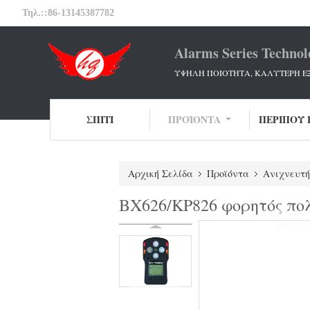
Τηλ.::
86-13145387782
Alarms Series Technol
ΥΨΗΛΗ ΠΟΙΟΤΗΤΑ, ΚΑΛΥΤΕΡΗ Ε
ΣΠΊΤΙ
ΠΡΟΪΌΝΤΑ
ΠΕΡΊΠΟΥ 
Αρχική Σελίδα
Προϊόντα
Ανιχνευτή
BX626/KP826 φορητός πολ