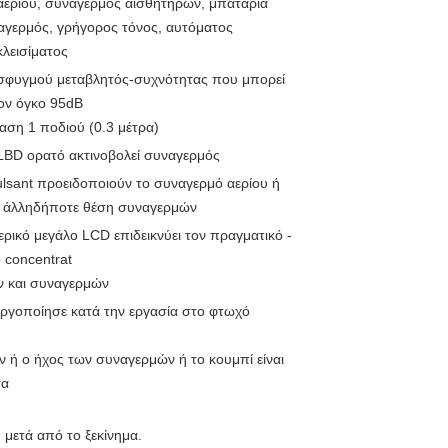
αερίου, συναγερμός αισθητήρων, μπαταρία
αγερμός, γρήγορος τόνος, αυτόματος
λεισίματος
σφυγμού μεταβλητός-συχνότητας που μπορεί
ον όγκο 95dB
αση 1 ποδιού (0.3 μέτρα)
LBD ορατό ακτινοβολεί συναγερμός
lsant προειδοποιούν το συναγερμό αερίου ή
 άλληδήποτε θέση συναγερμών
ρικό μεγάλο LCD επιδεικνύει τον πραγματικό -
ο concentrat
ν και συναγερμών
ργοποίησε κατά την εργασία στο φτωχό
ν ή ο ήχος των συναγερμών ή το κουμπί είναι
τα
 μετά από το ξεκίνημα.