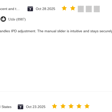
Saint Vincent and the Grenadines
Oct 28.2025
Utile (8987)
andles IPD adjustment. The manual slider is intuitive and stays securely 
d States
Oct 23.2025