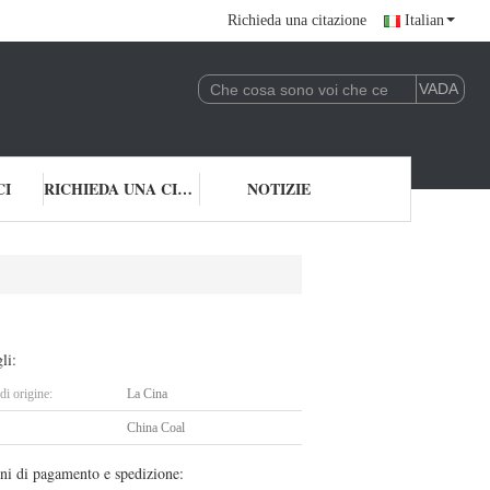
Richieda una citazione
Italian
CI
RICHIEDA UNA CITAZIONE
NOTIZIE
li:
i origine:
La Cina
China Coal
ni di pagamento e spedizione: