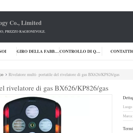
ogy Co., Limited
IO, PREZZO RAGIONEVOLE.
NOI
GIRO DELLA FABBRICA
CONTROLLO DI QUALITÀ
CONTATTI
co
Rivelatore multi- portatile del rivelatore di gas BX626/KP826/gas
 del rivelatore di gas BX626/KP826/gas
Dettag
Luogo d
Marca:
Termi