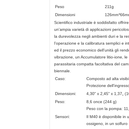
Peso
211g
Dimensioni
126mm*66m
Scientifico industriale è soddisfatto offri
un'ampia varietà di applicazioni pericolose
la durevolezza negli ambienti duri e la re
l'operazione e la calibratura semplici e i
ed il prezzo economico dell'unità gli ren
vibrazione, un Accumulatore litio-ione, l
parassitaria compatta facoltativa del ca
biennale.
Caso:
Composto ad alta visibili
Protezione dell'ingress
Dimensioni:
4,30" x 2,45" x 1,37„ 
Peso:
8,6 once (244 g)
Peso con la pompa: 11,
Sensori:
Il M40 è disponibile in
ossigeno, in un solfuro