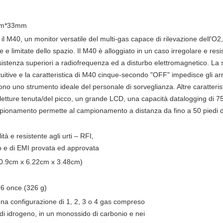
m*33mm
re il M40, un monitor versatile del multi-gas capace di rilevazione dell'O2
 e limitate dello spazio. Il M40 è alloggiato in un caso irregolare e resis
sistenza superiori a radiofrequenza ed a disturbo elettromagnetico. La s
ntuitive e la caratteristica di M40 cinque-secondo "OFF" impedisce gli a
dono uno strumento ideale del personale di sorveglianza. Altre caratteri
e letture tenuta/del picco, un grande LCD, una capacità datalogging di 
mpionamento permette al campionamento a distanza da fino a 50 piedi d
tà e resistente agli urti – RFI,
o e di EMI provata ed approvata
(10.9cm x 6.22cm x 3.48cm)
6 once (326 g)
 una configurazione di 1, 2, 3 o 4 gas compreso
 di idrogeno, in un monossido di carbonio e nei