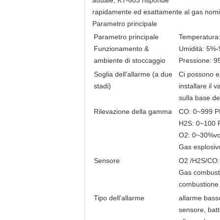
attuale, KT-603 risponde
rapidamente ed esattamente al gas nomi
Parametro principale
Parametro principale
Temperatura
Funzionamento &
Umidità: 5%-
ambiente di stoccaggio
Pressione: 
Soglia dell'allarme (a due
Ci possono es
stadi)
installare il v
sulla base de
Rilevazione della gamma
CO: 0~999 
H2S: 0~100
O2: 0~30%vo
Gas esplosiv
Sensore
O2 /H2S/CO: 
Gas combustib
combustione
Tipo dell'allarme
allarme basso
sensore, batt