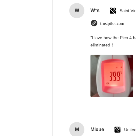
W
W*s
trustpilot.com
"I love how the Pico 4 h
eliminated！
M
Mixue
Unite