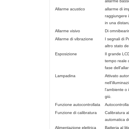
allarme basso
Allarme acustico
allarme di im
raggiungere 
in una distan
Allarme visivo
Di omnibearin
Allarme di vibrazione
I segnali di 
altro stato de
Esposizione
Il grande LCD
tempo reale 
fase dell'alla
Lampadina
Attivato aut
nell'illumina
l'ambiente o 
giù.
Funzione autocontrollata
Autocontrolla
Funzione di calibratura
Calibratura a
automatica d
Alimentazione elettrica
Batteria al lit