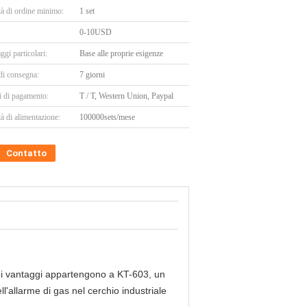
tà di ordine minimo:
1 set
:
0-10USD
ggi particolari:
Base alle proprie esigenze
di consegna:
7 giorni
i di pagamento:
T / T, Western Union, Paypal
à di alimentazione:
100000sets/mese
Contatto
quei vantaggi appartengono a KT-603, un
ll'allarme di gas nel cerchio industriale