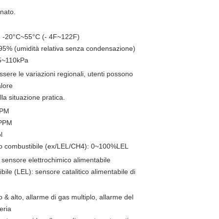
nato.
: -20°C~55°C (- 4F~122F)
95% (umidità relativa senza condensazione)
95~110kPa
sere le variazioni regionali, utenti possono
alore
lla situazione pratica.
PPM
 PPM
l
o combustibile (ex/LEL/CH4): 0~100%LEL
sensore elettrochimico alimentabile
ile (LEL): sensore catalitico alimentabile di
 & alto, allarme di gas multiplo, allarme del
eria