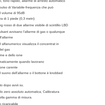
, tono rapido, allarme di arresto automatico
pulso di Variabile-frequenza che può
il volume di 95dB
za di 1 piede (0,3 metri)
g rosso di due allarme visibile di scintillio LBD
Pulsant avvisano l'allarme di gas o qualunque
ll'allarme
 alfanumerico visualizza il concentrat in
del gas
rme e dello ione
omaticamente quando lavorano
zione carente
il suono dell'allarme o il bottone è knobbed
to dopo avvii su.
llo zero assoluto automatica; Calibratura
ella gamma di misura.
io ricaricabile