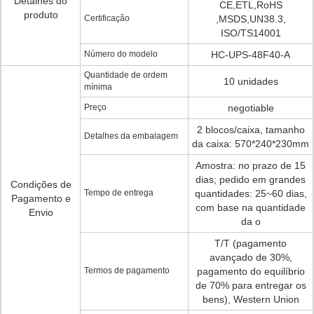
Detalhes do
CE,ETL,RoHS
produto
Certificação
,MSDS,UN38.3,
ISO/TS14001
Número do modelo
HC-UPS-48F40-A
Quantidade de ordem
10 unidades
mínima
Preço
negotiable
2 blocos/caixa, tamanho
Detalhes da embalagem
da caixa: 570*240*230mm
Amostra: no prazo de 15
dias; pedido em grandes
Condições de
Tempo de entrega
quantidades: 25~60 dias,
Pagamento e
com base na quantidade
Envio
da o
T/T (pagamento
avançado de 30%,
Termos de pagamento
pagamento do equilíbrio
de 70% para entregar os
bens), Western Union