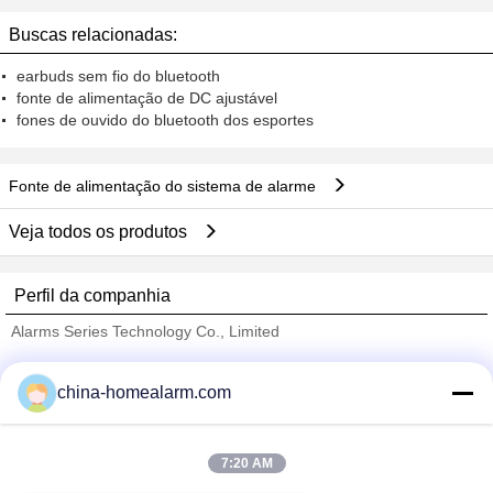
telecomunicações de RoHS output
9V/2.0A, 3.0A, 8.8V/0.15A CMA45-
Buscas relacionadas:
220D9
earbuds sem fio do bluetooth
fonte de alimentação de DC ajustável
fones de ouvido do bluetooth dos esportes
Fonte de alimentação do sistema de alarme
Veja todos os produtos
Perfil da companhia
Alarms Series Technology Co., Limited
Fornecedores Verified
china-homealarm.com
Trust Seal
Verified Suplier
7:20 AM
Casa