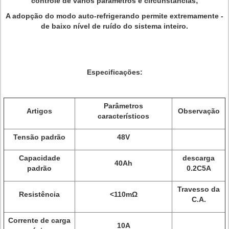
controle de vários parâmetros e circunstâncias;
A adopção do modo auto-refrigerando permite extremamente -
de baixo nível de ruído do sistema inteiro.
Especificações:
Parâmetros
Artigos
Observação
característicos
Tensão padrão
48V
Capacidade
descarga
40Ah
padrão
0.2C5A
Travesso da
Resistência
<110mΩ
C.A.
Corrente de carga
10A