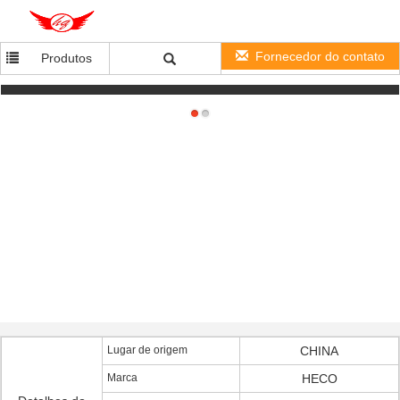
Fornecedor do contato
Produtos
Bloco recarregável da bateria de 40Ah 48V LiFePO4 para a fonte de alimentação de UPS
Lugar de origem
CHINA
Marca
HECO