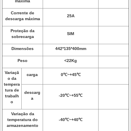
máxima
Corrente de
25A
descarga máxima
Proteção da
SIM
sobrecarga
Dimensões
442*135*400mm
Peso
<22Kg
Variaçã
carga
0℃~+45℃
o da
tempera
tura de
descarg
-20℃~+55℃
trabalh
a
o
Variação da
temperatura do
-40℃~+40℃
armazenamento