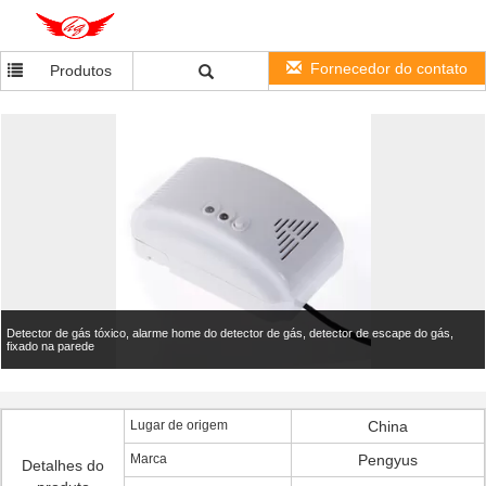
Fornecedor do contato
Produtos
Detector de gás tóxico, alarme home do detector de gás, detector de escape do gás,
fixado na parede
Lugar de origem
China
Marca
Pengyus
Detalhes do