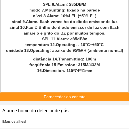
SPL 6.Alarm: ≥85DB/M
modo 7.Mounting: fixado na parede
nível 8.Alarm: 10%LEL (±5%LEL)
sinal 9.Alarm: flash vermelho do diodo emissor de luz
sinal 10.Fault: Brilho do diodo emissor de luz com flash
amarelo e grito do BZ por muitos tempos.
SPL 11.Alarm: ≥85dB/m
temperatura 12.Operating: - 10°C~+50°C
umidade 13.Operating: abaixo de 95%RH (ambiente normal)
distância 14.Transmitting: 100m
freqüência 15.Emission: 315M/433M
16.Dimension: 115*74*41mm
Fornecedor do contato
Alarme home do detector de gás
[Mais detalhes]