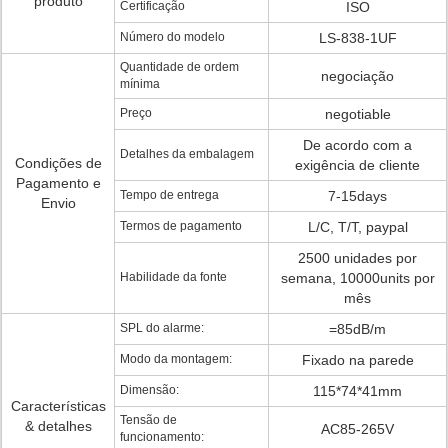
produto
Certificação
ISO
Número do modelo
LS-838-1UF
Quantidade de ordem
negociação
mínima
Preço
negotiable
De acordo com a
Detalhes da embalagem
Condições de
exigência de cliente
Pagamento e
Tempo de entrega
7-15days
Envio
Termos de pagamento
L/C, T/T, paypal
2500 unidades por
Habilidade da fonte
semana, 10000units por
mês
SPL do alarme:
=85dB/m
Modo da montagem:
Fixado na parede
Dimensão:
115*74*41mm
Características
Tensão de
& detalhes
AC85-265V
funcionamento: