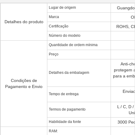
Lugar de origem
Guangdon
Marca
O
Detalhes do produto
Certificação
ROHS, CE
Número do modelo
Quantidade de ordem mínima
Preço
Anti-ch
protegem a
Detalhes da embalagem
para a emb
Condições de
Pagamento e Envio
Enviad
Tempo de entrega
L / C, D /
Termos de pagamento
Un
Habilidade da fonte
3000 Pe
RAM: