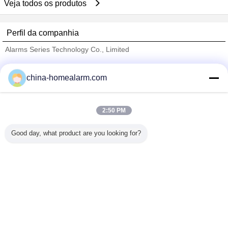
Veja todos os produtos
Perfil da companhia
Alarms Series Technology Co., Limited
Fornecedores Verified
china-homealarm.com
Trust Seal
Verified Suplier
2:50 PM
Casa
Good day, what product are you looking for?
Todos os Produtos
Mapa do Site
Fale Conosco
Pedir um orçamento
Mude a língua