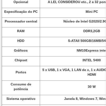
Opcional
A LEI, CONSIDEROU etc., 2 a 32 pon
Especificação do PC
Mini PC
Processador central
Núcleo de Intel G2020/2.
RAM
DDR3,2GB
HDD
S-ATAII 500GB/16MB/5
Gráficos
NM10Express inte
Chipset
INTEL 5400
5 x USB, 1 x VGA, 1 LAN de x, 1 x AUDIO
Portos
HDMI
Consumo de
30 W
potência
Sistema operativo
Janela 8, Windows 7, Wi