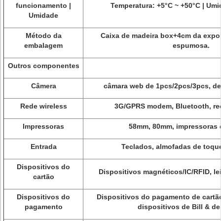
funcionamento |
Temperatura: +5°C ~ +50°C | Um
Umidade
Método da
Caixa de madeira box+4cm da expo
embalagem
espumosa.
Outros componentes
Câmera
câmara web de 1pcs/2pcs/3pcs, de
Rede wireless
3G/GPRS modem, Bluetooth, re
Impressoras
58mm, 80mm, impressoras d
Entrada
Teclados, almofadas de toque
Dispositivos do
Dispositivos magnéticos/IC/RFID, lei
cartão
Dispositivos do
Dispositivos do pagamento de cartão
pagamento
dispositivos de Bill & d