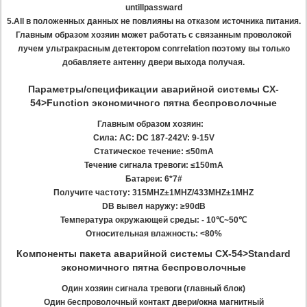
untillpassward
5.All в положенных данных не повлияны на отказом источника питания.
Главным образом хозяин может работать с связанным проволокой
лучем ультракрасным детектором conrrelation поэтому вы только
добавляете антенну двери выхода получая.
Параметры/спецификации аварийной системы CX-
54>Function экономичного пятна беспроволочные
Главным образом хозяин:
Сила: AC: DC 187-242V: 9-15V
Статическое течение: ≤50mA
Течение сигнала тревоги: ≤150mA
Батареи: 6*7#
Получите частоту: 315MHZ±1MHZ/433MHZ±1MHZ
DB вывел наружу: ≥90dB
Температура окружающей среды: - 10℃~50℃
Относительная влажность: <80%
Компоненты пакета аварийной системы CX-54>Standard
экономичного пятна беспроволочные
Один хозяин сигнала тревоги (главный блок)
Один беспроволочный контакт двери/окна магнитный