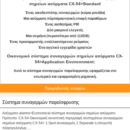
σημείων ασύρματα CX-54>Standard
Ένας οικοδεσπότης συναγερμών (κύρια μονάδα)
Μια ασύρματη πόρτα/μαγνητική επαφή παραθύρων
Ένας αισθητήρας PIR
Δύο μακρινοί ελεγκτές
Μια σειρήνα (περισσότερο από 110DB)
Ένας προσαρμοστής εναλλασσόμενου ρεύματος
Ένα αγγλικό εγχειρίδιο χρηστών
Οικονομικό σύστημα συναγερμών σημείων ασύρματο CX-
54>Application Environnment:
Αυτό το σύστημα συναγερμών παρείσφρυσης εφαρμόζεται στο
εσωτερικό και εφαρμοσμένη μηχανική.
Προμηθευτής επαφών
Σύστημα συναγερμών παρείσφρυσης
Ασύρματο alarms>Economical σύστημα συναγερμών σημείων ασύρματο
Πρότυπο: CX-54 Οικονομική συνοπτική περιγραφή συστημάτων συναγερμών
σημείων ασύρματη CX-54> 1.Spot συναγερμός 2.Separate η επιτροπή
πληκτρολογίων, ...