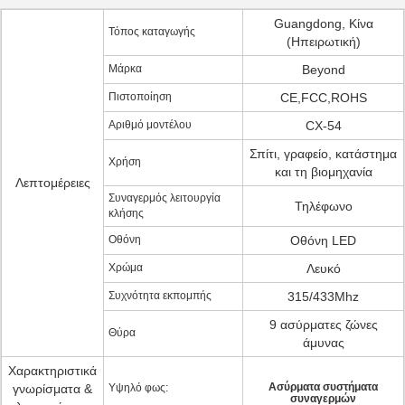
Guangdong, Κίνα
Τόπος καταγωγής
(Ηπειρωτική)
Μάρκα
Beyond
Πιστοποίηση
CE,FCC,ROHS
Αριθμό μοντέλου
CX-54
Σπίτι, γραφείο, κατάστημα
Χρήση
και τη βιομηχανία
Λεπτομέρειες
Συναγερμός λειτουργία
Τηλέφωνο
κλήσης
Οθόνη
Οθόνη LED
Χρώμα
Λευκό
Συχνότητα εκπομπής
315/433Mhz
9 ασύρματες ζώνες
Θύρα
άμυνας
Χαρακτηριστικά
Ασύρματα συστήματα
γνωρίσματα &
Υψηλό φως:
συναγερμών