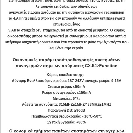
2.9 η ασύρματη ζώνη, κάθε ζώνη μπορεί σύνδεση 10 ανιχνευτές, με τη
λειτουργία επίδειξης των οδηγήσεων
ανιχνευτές 3.Login αυτόματα με την αυτόματη τεχνολογία recognision
τα 4.Allin τεθειμένα στοιχεία δεν μπορούν να αλλάξουν untillpassward
επιβεβαιωμένος
5.All τα στοιχεία δεν επηρεάζονται από τη διακοπή ρεύματος. Ο κύριος
οικοδεσπότης μπορεί να εργαστεί με συνδεμένο με καλώδιο τον ακτίνα
υπέρυθρο ανιχνευτή conrrelation έτσι προσθέτετε μόνο την έξω πόρτα που
λαμβάνει την κεραία.
Οικονομικές παράμετροι/προδιαγραφές συστημάτων
συναγερμών σημείων ασύρματες CX-54>Function
Κύριος οικοδεσπότης:
Δύναμη: Εναλλασσόμενο ρεύμα: 187-242V συνεχές ρεύμα: 9-15V
Στατικό ρεύμα: ≤50mA
Ρεύμα συναγερμών: ≤150mA
Μπαταρίες: 6*7#
Λάβετε τη συχνότητα: 315MHZ±1MHZ/433MHZ±1MHZ
Παραγωγή DB: ≥90dB
Περιβαλλοντική θερμοκρασία: - 10℃~50℃
Σχετική υγρασία: <80%
Οικονομικά τμήματα πακέτων συστημάτων συναγερμών