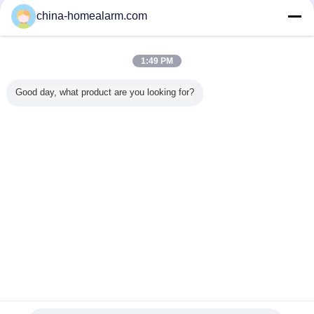
Alarms Series Technology Co., Limited
china-homealarm.com
Verified προμηθευτές
Trust Seal
Verified Suplier
1:49 PM
Good day, what product are you looking for?
Σπίτι
Όλα τα Προϊόντα
Περίπου εμείς
επαφή
Αίτηση κράτησης
Γλώσσα αλλαγής