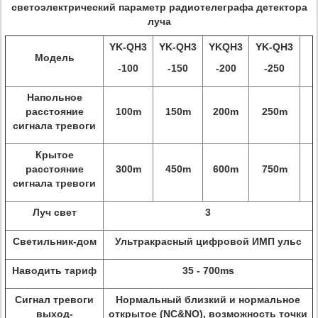
светоэлектрический параметр радиотелеграфа детектора
луча
YK-QH3
YK-QH3
YKQH3
YK-QH3
Модель
-100
-150
-200
-250
Напольное
расстояние
100m
150m
200m
250m
сигнала тревоги
Крытое
расстояние
300m
450m
600m
750m
сигнала тревоги
Луч свет
3
Светильник-дом
Ультракрасный цифровой ИМП ульс
Наводить тариф
35 - 700ms
Сигнал тревоги
Нормальный близкий и нормальное
выход-
открытое (NC&NO), возможность точки