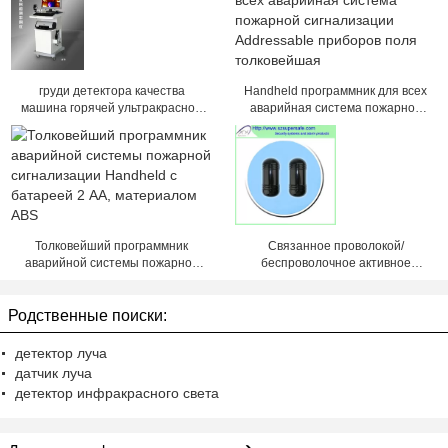
груди детектора качества
Handheld программник для всех
машина горячей ультракрасной
аварийная система пожарной
bubby поднимаясь
сигнализации Addressable
приборов поля толковейшая
Толковейший программник
Связанное проволокой/
аварийной системы пожарной
беспроволочное активное
сигнализации Handheld с
инфракрасный испускает лучи
батареей 2 AA, материалом ABS
лучи детектора 2
Родственные поиски:
детектор луча
датчик луча
детектор инфракрасного света