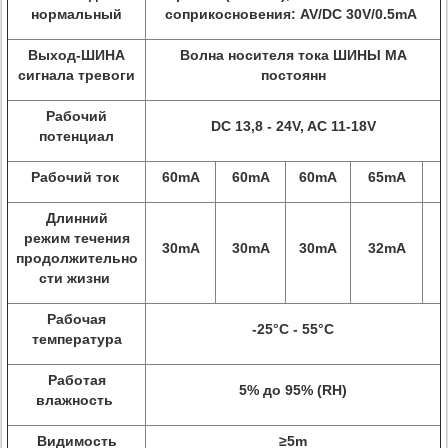
нормальный
соприкосновения: AV/DC 30V/0.5mA
Выход-ШИНА
Волна носителя тока ШИНЫ MA
сигнала тревоги
постоянн
Рабочий
DC 13,8 - 24V, AC 11-18V
потенциал
Рабочий ток
60mA
60mA
60mA
65mA
Длинний
режим течения
30mA
30mA
30mA
32mA
продолжительно
сти жизни
Рабочая
-25°C - 55°C
температура
Работая
5% до 95% (RH)
влажность
Видимость
≥5m