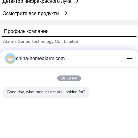
Детектор инфракрасного луча
Осмотрите все продукты
Профиль компании
Alarms Series Technology Co., Limited
проверенных поставщиков
china-homealarm.com
Trust Seal
Verified Suplier
10:09 PM
Главная страница
Good day, what product are you looking for?
Все продукты
Карта сайта
контактные данные
Отправить запрос