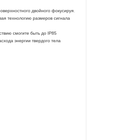
поверхностного двойного фокусируя.
вая технологию размеров сигнала
твию смогите быть до IP85
схода энергии твердого тела