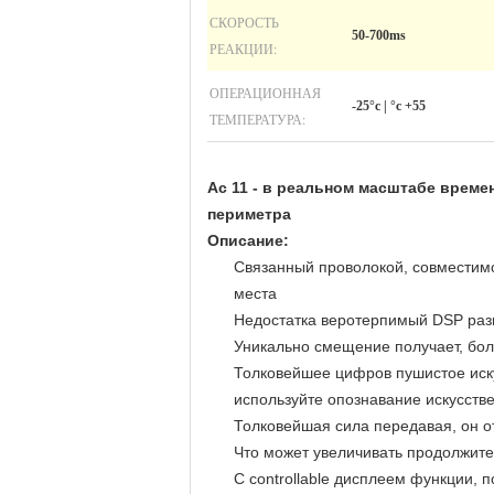
СКОРОСТЬ
50-700ms
РЕАКЦИИ:
ОПЕРАЦИОННАЯ
-25°c | °c +55
ТЕМПЕРАТУРА:
Ac 11 - в реальном масштабе време
периметра
Описание:
Связанный проволокой, совместимо
места
Недостатка веротерпимый DSP разм
Уникально смещение получает, бол
Толковейшее цифров пушистое иску
используйте опознавание искусств
Толковейшая сила передавая, он о
Что может увеличивать продолжите
С controllable дисплеем функции, п