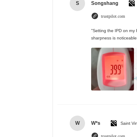
S
Songshang
trustpilot.com
"Setting the IPD on my 
sharpness is noticeable
W
W*s
trustpilot.com