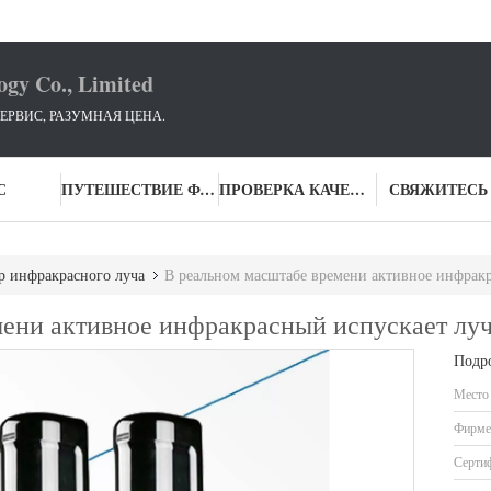
ogy Co., Limited
ЕРВИС, РАЗУМНАЯ ЦЕНА.
С
ПУТЕШЕСТВИЕ ФАБРИКИ
ПРОВЕРКА КАЧЕСТВА
СВЯЖИТЕСЬ
р инфракрасного луча
В реальном масштабе времени активное инфракр
ени активное инфракрасный испускает лу
Подр
Место
Фирме
Серти