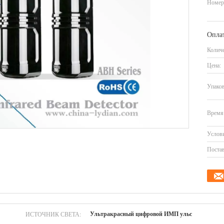
Номер
Оплат
Количе
Цена:
Упаков
Время 
Услови
Постав
ИСТОЧНИК СВЕТА:
Ультракрасный цифровой ИМП ульс