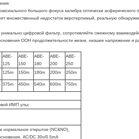
ание.
коаксиального большого фокуса калибра оптически асферического 
ует множественный недостаток веротерпимый, реальную обнаружи
 уникально цифровой фильтр, сопротивляйте смежному взаимодейс
основения ООН продолжительности жизни, низшее напряжение и ра
ABE-
ABE-
ABE-
ABE-
ABE-
125
150
180
200
250
125m
150m
180m
200m
250m
375m
450m
540m
600m
750m
овой ИМП ульс
и нормальное открытое (NC&NO),
основения, AC/DC 30v/0.5mA