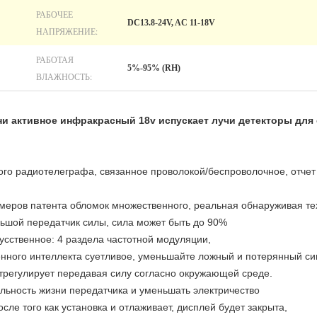
РАБОЧЕЕ
DC13.8-24V, AC 11-18V
НАПРЯЖЕНИЕ:
РАБОТАЯ
5%-95% (RH)
ВЛАЖНОСТЬ:
ни активное инфракрасный 18v испускает лучи детекторы для
го радиотелеграфа, связанное проволокой/беспроволочное, отчет
еров патента обломок множественного, реальная обнаруживая тех
ьшой передатчик силы, сила может быть до 90%
сственное: 4 раздела частотной модуляции,
енного интеллекта суетливое, уменьшайте ложный и потерянный си
трегулирует передавая силу согласно окружающей среде.
льность жизни передатчика и уменьшать электричество
осле того как установка и отлаживает, дисплей будет закрыта,