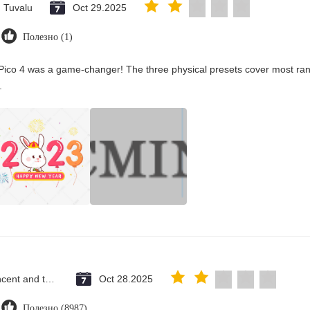
Tuvalu
Oct 29.2025
Полезно (1)
Pico 4 was a game-changer! The three physical presets cover most rang
.
Saint Vincent and the Grenadines
Oct 28.2025
Полезно (8987)