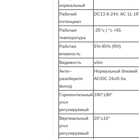
нормальный
Рабочий
DC13.8-24V, AC 11-18
потенциал
Рабочая
-25°c | °c +55
температура
Работая
5%-95% (RH)
влажность
Видимость
≥5m
Анти--
Нормальный близкий (
разоберите
AC/DC 24v/0.5a
выход
Горизонтальный
180°±90°
угол
регулируемый
Вертикальный
20°±10°
угол
регулируемый