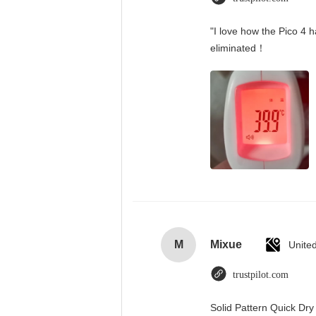
"I love how the Pico 4 h
eliminated！
M
Mixue
Unite
trustpilot.com
Solid Pattern Quick D