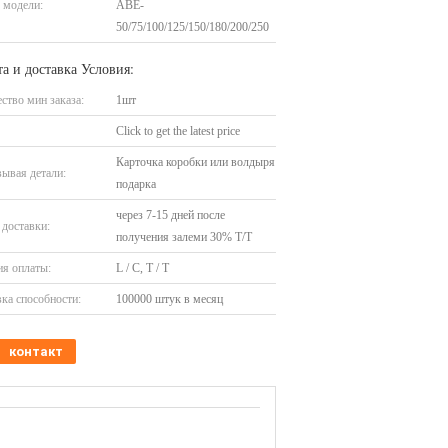
 модели:
ABE-
50/75/100/125/150/180/200/250
а и доставка Условия:
ство мин заказа:
1шт
Click to get the latest price
Карточка коробки или волдыря
ывая детали:
подарка
через 7-15 дней после
доставки:
получения залеми 30% T/T
я оплаты:
L / C, T / T
ка способности:
100000 штук в месяц
контакт