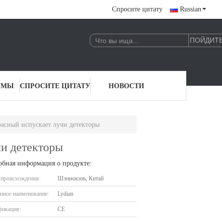
Спросите цитату
Russian
 МЫ
СПРОСИТЕ ЦИТАТУ
НОВОСТИ
асный испускает лучи детекторы
чи детекторы
обная информация о продукте:
 происхождения:
Шэньчжэнь, Китай
нное наименование:
Lydian
фикация:
CE