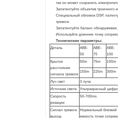
так он может сохранить электропит
Запатентуйте объектив троичного 
Специальный обломок DSP, патент
тревоги.
Запатентуйте баланс обнаруживая,
Используйте длинние точку соприк
Технические параметры:
Деталь
ABE-
ABE-
ABE-
50
75
100
Крытое
50m
75m
100m
расстояние
150m
225m
300m
сигнала тревоги
Луч свет
3 луча
Источник света
Ультракрасный цифр
Скорость
50-700ms
реакции
Сигнал тревоги
Нормальный близкий 
выход-
емкость точки соприк