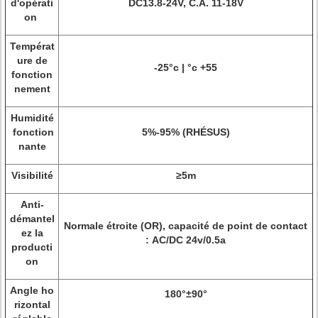
d'opérati
DC13.8-24V, C.A. 11-18V
on
Températ
ure de
-25°c | °c +55
fonction
nement
Humidité
fonction
5%-95% (RHÉSUS)
nante
Visibilité
≥5m
Anti-
démantel
Normale étroite (OR), capacité de point de contact
ez la
: AC/DC 24v/0.5a
producti
on
Angle ho
180°±90°
rizontal