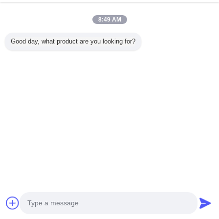
8:49 AM
Accueil
Good day, what product are you looking for?
Tous les produits
Au sujet de nous
Contactez-nous
Demande de soumission
Changez la langue
Plein site
Copyright © 2012 - 2025 china-homealarm.com.
All rights reserved.
Developed by
ECER