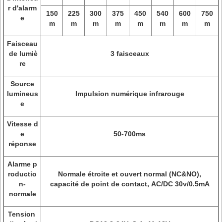
r d'alarm
150
225
300
375
450
540
600
750
e
m
m
m
m
m
m
m
m
Faisceau
de lumiè
3 faisceaux
re
Source
lumineus
Impulsion numérique infrarouge
e
Vitesse d
e
50-700ms
réponse
Alarme p
roductio
Normale étroite et ouvert normal (NC&NO),
n-
capacité de point de contact, AC/DC 30v/0.5mA
normale
Tension