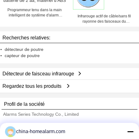
Programmeur tenu dans la main
intelligent de système d'alarme
Infrarouge actif de câble/sans fil
d'incendie avec la batterie de 2 aa,
rayonne des faisceaux du
matériel d'ABS
détecteur 2
Recherches relatives:
détecteur de poutre
capteur de poutre
Détecteur de faisceau infrarouge
Regardez tous les produits
Profil de la société
Alarms Series Technology Co., Limited
Fournisseurs vérifié
china-homealarm.com
Trust Seal
Verified Suplier