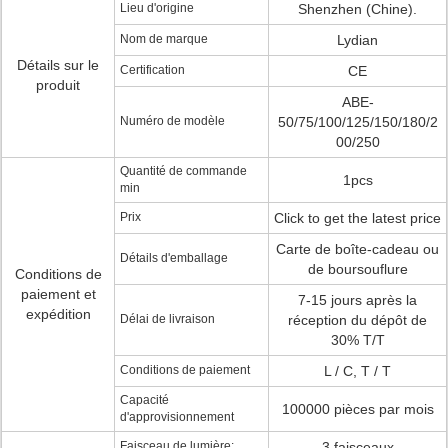
Lieu d'origine
Shenzhen (Chine).
Nom de marque
Lydian
Détails sur le
Certification
CE
produit
ABE-
Numéro de modèle
50/75/100/125/150/180/2
00/250
Quantité de commande
1pcs
min
Prix
Click to get the latest price
Carte de boîte-cadeau ou
Détails d'emballage
de boursouflure
Conditions de
paiement et
7-15 jours après la
expédition
Délai de livraison
réception du dépôt de
30% T/T
Conditions de paiement
L / C, T / T
Capacité
100000 pièces par mois
d'approvisionnement
Faisceau de lumière:
3 faisceaux