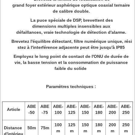
grand foyer extérieur asphérique optique coaxial ternaire
de calibre double.
La puce spéciale de DSP, brevettent des
dimensions multiples insensibles aux
défaillances, vraie technologie de détection d'alarme.
Brevetez l'équilibre détectant, filtre numérique unique, rési
stez à l'interférence adjacente peut être jusqu'à IP85
Employez le long point de contact de l'ONU de durée de
vie, la basse tension et la consommation de puissance
faible du solide
Paramètres techniques :
ABE
ABE
ABE-
ABE-
ABE-
ABE-
ABE-
ABE-
Article
-50
-75
100
125
150
180
200
250
100
125
150
180
200
250
Distance
50m
75m
m
m
m
m
m
m
d'intérieu