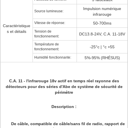
Impulsion numérique
Source lumineuse:
infrarouge
Vitesse de réponse:
50-700ms
Caractéristique
s et détails
Tension de
DC13.8-24V, C.A. 11-18V
fonctionnement:
Température de
-25°c | °c +55
fonctionnement:
Humidité fonctionnante:
5%-95% (RHÉSUS)
C.A. 11 - l'infrarouge 18v actif en temps réel rayonne des
détecteurs pour des séries d'Abe de système de sécurité de
périmètre
Description :
De câble, compatible de câble/sans fil de radio, rapport de