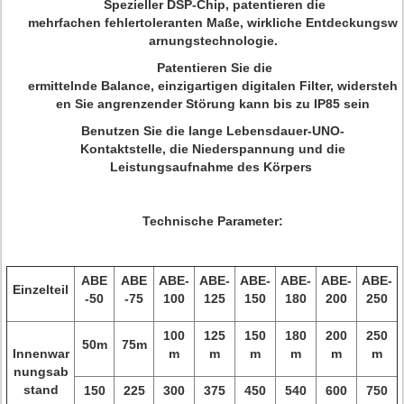
Spezieller DSP-Chip, patentieren die
mehrfachen fehlertoleranten Maße, wirkliche Entdeckungsw
arnungstechnologie.
Patentieren Sie die
ermittelnde Balance, einzigartigen digitalen Filter, widersteh
en Sie angrenzender Störung kann bis zu IP85 sein
Benutzen Sie die lange Lebensdauer-UNO-
Kontaktstelle, die Niederspannung und die
Leistungsaufnahme des Körpers
Technische Parameter:
ABE
ABE
ABE-
ABE-
ABE-
ABE-
ABE-
ABE-
Einzelteil
-50
-75
100
125
150
180
200
250
100
125
150
180
200
250
50m
75m
Innenwar
m
m
m
m
m
m
nungsab
stand
150
225
300
375
450
540
600
750