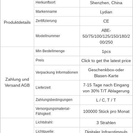
Herkunftsort
Shenzhen, China
Markenname
Lydian
Zertifizierung
CE
Produktdetails
ABE-
Modellnummer
50/75/100/125/150/180/2
00/250
Min Bestellmenge
1pcs
Preis
Click to get the latest price
Geschenkbox-oder
Verpackung Informationen
Blasen-Karte
Zahlung und
7-15 Tage nach Eingang
Versand AGB
Lieferzeit
von 30% T/T Ablagerung
Zahlungsbedingungen
L / C, T / T
Versorgungsmaterial-
100000 Stück pro Monat
Fähigkeit
Lichtstrahl:
3 Strahlen
Lichtquelle:
Digitaler Infrarotimpuls