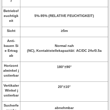
r
Betriebsf
euchtigk
5%-95% (RELATIVE FEUCHTIGKEIT)
eit
Sicht
≥5m
Anti-
bauen Si
Normal nah
e Ertrag
(NC), Kontaktstellekapazität: AC/DC 24v/0.5a
ab
Horizont
180°±90°
alwinkel j
ustierbar
Vertikaler
20°±10°
Winkel j
ustierbar
Sucherfe
abnehmbar