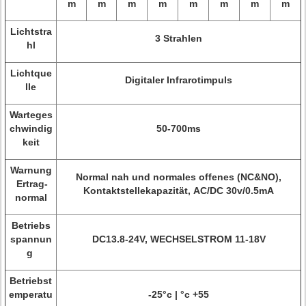
m
m
m
m
m
m
m
m
Lichtstra
3 Strahlen
hl
Lichtque
Digitaler Infrarotimpuls
lle
Warteges
chwindig
50-700ms
keit
Warnung
Normal nah und normales offenes (NC&NO),
Ertrag-
Kontaktstellekapazität, AC/DC 30v/0.5mA
normal
Betriebs
spannun
DC13.8-24V, WECHSELSTROM 11-18V
g
Betriebst
emperatu
-25°c | °c +55