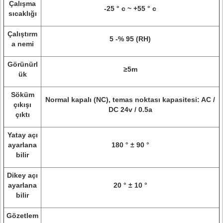
Çalışma
-25 ° c ~ +55 ° c
sıcaklığı
Çalıştırm
5 -% 95 (RH)
a nemi
Görünürl
≥5m
ük
Söküm
Normal kapalı (NC), temas noktası kapasitesi: AC /
çıkışı
DC 24v / 0.5a
çıktı
Yatay açı
ayarlana
180 ° ± 90 °
bilir
Dikey açı
ayarlana
20 ° ± 10 °
bilir
Gözetlem