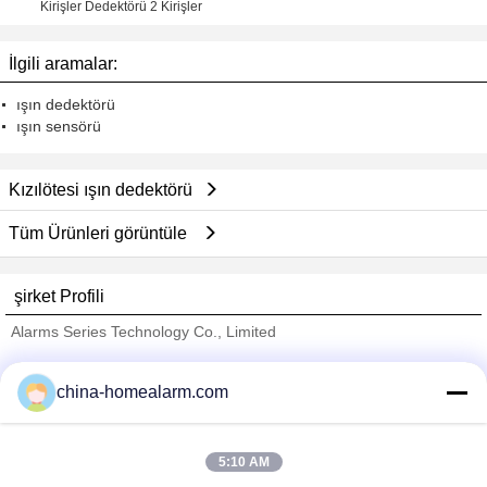
Kirişler Dedektörü 2 Kirişler
İlgili aramalar:
ışın dedektörü
ışın sensörü
Kızılötesi ışın dedektörü
Tüm Ürünleri görüntüle
şirket Profili
Alarms Series Technology Co., Limited
Onaylı Tedarikçi
china-homealarm.com
Trust Seal
Verified Suplier
5:10 AM
Ana sayfa