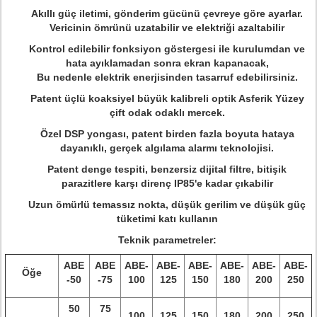
Akıllı güç iletimi, gönderim gücünü çevreye göre ayarlar.
Vericinin ömrünü uzatabilir ve elektriği azaltabilir
Kontrol edilebilir fonksiyon göstergesi ile kurulumdan ve
hata ayıklamadan sonra ekran kapanacak,
Bu nedenle elektrik enerjisinden tasarruf edebilirsiniz.
Patent üçlü koaksiyel büyük kalibreli optik Asferik Yüzey
çift odak odaklı mercek.
Özel DSP yongası, patent birden fazla boyuta hataya
dayanıklı, gerçek algılama alarmı teknolojisi.
Patent denge tespiti, benzersiz dijital filtre, bitişik
parazitlere karşı direnç IP85'e kadar çıkabilir
Uzun ömürlü temassız nokta, düşük gerilim ve düşük güç
tüketimi katı kullanın
Teknik parametreler:
ABE
ABE
ABE-
ABE-
ABE-
ABE-
ABE-
ABE-
Öğe
-50
-75
100
125
150
180
200
250
50
75
100
125
150
180
200
250