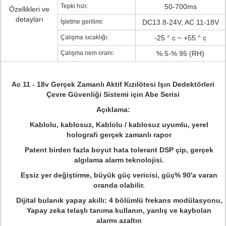
Tepki hızı:
50-700ms
Özellikleri ve
detayları
İşletme gerilimi:
DC13.8-24V, AC 11-18V
Çalışma sıcaklığı:
-25 ° c ~ +55 ° c
Çalışma nem oranı:
% 5-% 95 (RH)
Ac 11 - 18v Gerçek Zamanlı Aktif Kızılötesi Işın Dedektörleri
Çevre Güvenliği Sistemi için Abe Serisi
Açıklama:
Kablolu, kablosuz, Kablolu / kablosuz uyumlu, yerel
holografi gerçek zamanlı rapor
Patent birden fazla boyut hata tolerant DSP çip, gerçek
algılama alarm teknolojisi.
Eşsiz yer değiştirme, büyük güç vericisi, güç% 90'a varan
oranda olabilir.
Dijital bulanık yapay akıllı: 4 bölümlü frekans modülasyonu,
Yapay zeka telaşlı tanıma kullanın, yanlış ve kaybolan
alarmı azaltın