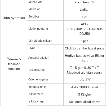
Menşe yeri
Shenzhen, Çin
Marka adı
Lydian
Sertifika
CE
Ürün ayrıntıları
ABE-
Model numarası
50/75/100/125/150/180/2
00/250
Min sipariş miktarı
1pcs
Fiyat
Click to get the latest price
Hediye kutusu veya Blister
Ambalaj bilgileri
Ödeme &
kart
teslimat
7-15 gün% 30 T / T
koşulları
Teslim süresi
Mevduat aldıktan sonra
Ödeme koşulları
L/C, T/T
Yetenek temini
Aylık 100000 adet
Işık demeti:
3 Kirişler
Işık kaynağı:
Kızılötesi dijital darbe