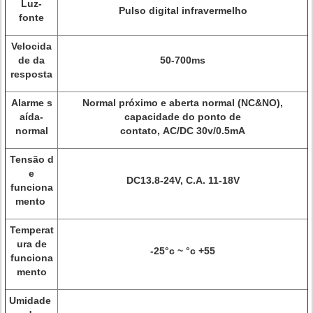
Luz-
Pulso digital infravermelho
fonte
Velocida
de da
50-700ms
resposta
Alarme s
Normal próximo e aberta normal (NC&NO),
aída-
capacidade do ponto de
normal
contato, AC/DC 30v/0.5mA
Tensão d
e
DC13.8-24V, C.A. 11-18V
funciona
mento
Temperat
ura de
-25°c ~ °c +55
funciona
mento
Umidade