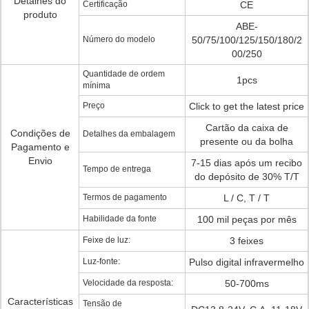
Detalhes do
Certificação
CE
produto
ABE-
Número do modelo
50/75/100/125/150/180/2
00/250
Quantidade de ordem
1pcs
mínima
Preço
Click to get the latest price
Cartão da caixa de
Condições de
Detalhes da embalagem
presente ou da bolha
Pagamento e
Envio
7-15 dias após um recibo
Tempo de entrega
do depósito de 30% T/T
Termos de pagamento
L / C, T / T
Habilidade da fonte
100 mil peças por mês
Feixe de luz:
3 feixes
Luz-fonte:
Pulso digital infravermelho
Velocidade da resposta:
50-700ms
Características
Tensão de