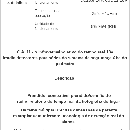
DC13.8-24V, C.A. 11-18V
& detalhes
funcionamento:
Temperatura de
-25°c ~ °c +55
operação:
Umidade de
5%-95% (RH)
funcionamento:
C.A. 11 - o infravermelho ativo do tempo real 18v
irradia detectores para séries do sistema de segurança Abe do
perímetro
Descrição:
Prendido, compatível prendido/sem fio do
rádio, relatório do tempo real da holografia do lugar
Da falha múltipla DSP das dimensões da patente
microplaqueta tolerante, tecnologia de detecção real do
alarme.