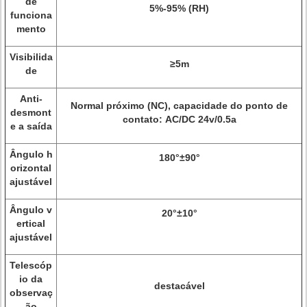
de
5%-95% (RH)
funciona
mento
Visibilida
≥5m
de
Anti-
Normal próximo (NC), capacidade do ponto de
desmont
contato: AC/DC 24v/0.5a
e a saída
Ângulo h
180°±90°
orizontal
ajustável
Ângulo v
20°±10°
ertical
ajustável
Telescóp
io da
destacável
observaç
ão