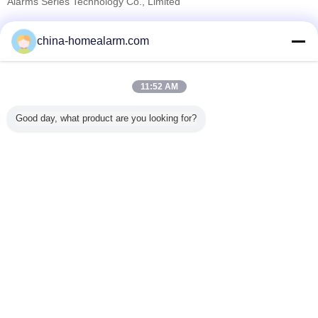
Alarms Series Technology Co., Limited
Fornecedores Verified
china-homealarm.com
Trust Seal
Verified Suplier
11:52 AM
Casa
Good day, what product are you looking for?
Todos os Produtos
Mapa do Site
Fale Conosco
Pedir um orçamento
Mude a língua
Local completo