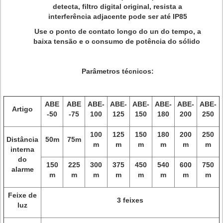
detecta, filtro digital original, resista a
interferência adjacente pode ser até IP85
Use o ponto de contato longo do un do tempo, a
baixa tensão e o consumo de potência do sólido
Parâmetros técnicos:
ABE
ABE
ABE-
ABE-
ABE-
ABE-
ABE-
ABE-
Artigo
-50
-75
100
125
150
180
200
250
100
125
150
180
200
250
Distância
50m
75m
m
m
m
m
m
m
interna
do
150
225
300
375
450
540
600
750
alarme
m
m
m
m
m
m
m
m
Feixe de
3 feixes
luz