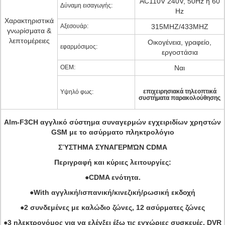
AC110V 240V, 50Hz ή 60
Δύναμη εισαγωγής:
Hz
Χαρακτηριστικά
Αξεσουάρ:
315MHZ/433MHZ
γνωρίσματα &
λεπτομέρειες
Οικογένεια, γραφείο,
εφαρμόσιμος:
εργοστάσια
OEM:
Ναι
επιχειρησιακά τηλεοπτικά
Υψηλό φως:
συστήματα παρακολούθησης
Alm-F3CH
αγγλικό σύστημα συναγερμών εγχειριδίων χρηστών
GSM με το ασύρματο πληκτρολόγιο
ΣΎΣΤΗΜΑ ΣΥΝΑΓΕΡΜΏΝ CDMA
Περιγραφή και κύριες λειτουργίες:
●CDMA ενότητα.
●With αγγλική/ισπανική/κινεζική/ρωσική εκδοχή
●2 συνδεμένες με καλώδιο ζώνες, 12 ασύρματες ζώνες
●3 ηλεκτρονόμος για να ελέγξει έξω τις εγχώριες συσκευές, DVR