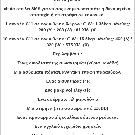
●It θα στείλει SMS για να σας ενημερώσει πότε η δύναμη είναι
αποτυχία ή επιστρέφει σε κανονικό.
1 σύνολο C11 σε ένα κιβώτιο δώρων: G.W.: 1.35kgs μέγεθος:
290 (Λ) * 268 (W) * 81 ΧΙΛ. (Χ)
10 σύνολα C11 σε ένα κιβώτιο: G.W.: 15.5kgs μέγεθος: 460 (Λ) *
320 (W) * 575 ΧΙΛ. (Χ)
Περιλαμβάνει:
Ένας οικοδεσπότης συναγερμών (κύρια μονάδα)
Μια ασύρματη πόρτα/μαγνητική επαφή παραθύρων
Ένας αισθητήρας PIR
Δύο μακρινοί ελεγκτές
Ένα ασύρματο πληκτρολόγιο
Μια σειρήνα (περισσότερο από 110DB)
Ένας προσαρμοστής εναλλασσόμενου ρεύματος
Ένα αγγλικό εγχειρίδιο χρηστών