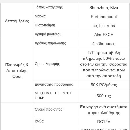
Τόπος καταγωγής
Shenzhen, Κίνα
Μάρκα
Fortunemount
Λεπτομέρειες
Πιστοποίηση
ce, fcc, rohs
Αριθμό μοντέλου
Alm-F3CH
Χρόνος παράδοσης
4 εβδομάδες
T/T προκαταβολή
πληρωμής 50% επάνω
Όροι πληρωμής
στο PO και την ισορροπία
Πληρωμής &
που πληρώνονται πριν
Αποστολής
από την αποστολή
Όροι
Δυνατότητα προσφοράς
50K PC/μήνας
MOQ ΓΙΑ ΤΟ COEM/ΤΟ
500 τμχ
ODM:
Επιχειρησιακά συστήματα
Όνομα προϊόντος:
παρακολούθησης
Ισχύς:
DC12V