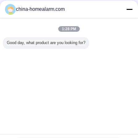
Verified προμηθευτές
china-homealarm.com
Trust Seal
Verified Suplier
1:28 PM
Σπίτι
Good day, what product are you looking for?
Όλα τα Προϊόντα
Περίπου εμείς
επαφή
Αίτηση κράτησης
Γλώσσα αλλαγής
Πλήρης περιοχή
Copyright © 2012 - 2026 Alarms Series Technology Co., Limited.