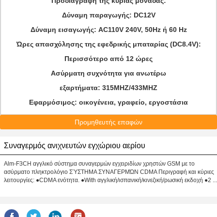
Προδιαγραφή της κύριας μονάδας:
Δύναμη παραγωγής: DC12V
Δύναμη εισαγωγής: AC110V 240V, 50Hz ή 60 Hz
Ώρες απασχόλησης της εφεδρικής μπαταρίας (DC8.4V):
Περισσότερο από 12 ώρες
Ασύρματη συχνότητα για ανωτέρω
εξαρτήματα: 315MHZ/433MHZ
Εφαρμόσιμος: οικογένεια, γραφείο, εργοστάσια
Προμηθευτής επαφών
Συναγερμός ανιχνευτών εγχώριου αερίου
Alm-F3CH αγγλικό σύστημα συναγερμών εγχειριδίων χρηστών GSM με το
ασύρματο πληκτρολόγιο ΣΎΣΤΗΜΑ ΣΥΝΑΓΕΡΜΏΝ CDMA Περιγραφή και κύριες
λειτουργίες: ●CDMA ενότητα. ●With αγγλική/ισπανική/κινεζική/ρωσική εκδοχή ●2 ...