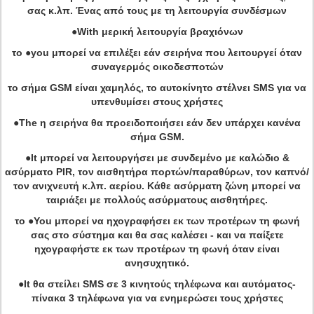
σας κ.λπ. Ένας από τους με τη λειτουργία συνδέσμων
●With μερική λειτουργία βραχιόνων
το ●you μπορεί να επιλέξει εάν σειρήνα που λειτουργεί όταν
συναγερμός οικοδεσποτών
το σήμα GSM είναι χαμηλός, το αυτοκίνητο στέλνει SMS για να
υπενθυμίσει στους χρήστες
●The η σειρήνα θα προειδοποιήσει εάν δεν υπάρχει κανένα
σήμα GSM.
●It μπορεί να λειτουργήσει με συνδεμένο με καλώδιο &
ασύρματο PIR, τον αισθητήρα πορτών/παραθύρων, τον καπνό/
τον ανιχνευτή κ.λπ. αερίου. Κάθε ασύρματη ζώνη μπορεί να
ταιριάξει με πολλούς ασύρματους αισθητήρες.
το ●You μπορεί να ηχογραφήσει εκ των προτέρων τη φωνή
σας στο σύστημα και θα σας καλέσει - και να παίξετε
ηχογραφήστε εκ των προτέρων τη φωνή όταν είναι
ανησυχητικό.
●It θα στείλει SMS σε 3 κινητούς τηλέφωνα και αυτόματος-
πίνακα 3 τηλέφωνα για να ενημερώσει τους χρήστες