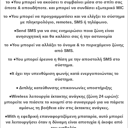
το ●You μπορεί να ακούσει τι συμβαίνει μέσα στο σπίτι σας
όποτε & οπουδήποτε. και μπορεί να συνδέσει εξωτερικό MIC
το ●You μπορεί να προγραμματίσει και να ελέγξει το σύστημα
με πληκτρολόγιο, remotes, SMS ή τηλέφωνο.
●Send SMS για να σας ενημερώσει ποια ζώνη είναι
ανησυχητική και θα καλέσει σας ή την αστυνομία
το ●You μπορεί να αλλάξει το όνομα & το περιεχόμενο ζώνης
από SMS.
το ●You μπορεί έρευνα η θέση με την αποστολή SMS στο
σύστημα.
●It έχει την υπενθύμιση φωνής κατά ενεργοποιώντας το
σύστημα.
● Διπλής κατεύθυνσης επικοινωνίες υποστήριξης
●Wireless λειτουργία έκτακτης ανάγκης (ζώνη 24 ωρών):
μπορείτε να πιέσετε το κουμπί στο συναγερμό για να πάρετε
αμέσως τη βοήθεια εάν στις έκτακτες ανάγκες.
●With η εφεδρική επαναφορτιζόμενη μπαταρία, αυτό μπορεί
να λειτουργήσει όταν η δύναμη είναι αποτυχία ή έκοψε από
τον εισβολέα.