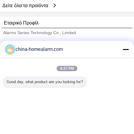
Δείτε όλα τα προϊόντα
Εταιρικό Προφίλ
Alarms Series Technology Co., Limited
Verified προμηθευτές
china-homealarm.com
Trust Seal
Verified Suplier
8:27 PM
Σπίτι
Good day, what product are you looking for?
Όλα τα Προϊόντα
Περίπου εμείς
επαφή
Αίτηση κράτησης