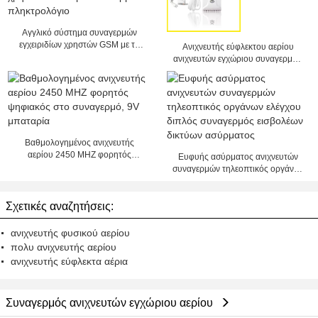
Αγγλικό σύστημα συναγερμών
εγχειριδίων χρηστών GSM με το
Ανιχνευτής εύφλεκτου αερίου
ασύρματο πληκτρολόγιο
ανιχνευτών εγχώριου συναγερμών
αερίου άνθρακα/υγρού αερίου
πετρελαίου/φυσικού αερίου
Βαθμολογημένος ανιχνευτής
αερίου 2450 MHZ φορητός
Ευφυής ασύρματος ανιχνευτών
ψηφιακός στο συναγερμό, 9V
συναγερμών τηλεοπτικός οργάνων
μπαταρία
ελέγχου διπλός συναγερμός
εισβολέων δικτύων ασύρματος
Σχετικές αναζητήσεις:
ανιχνευτής φυσικού αερίου
πολυ ανιχνευτής αερίου
ανιχνευτής εύφλεκτα αέρια
Συναγερμός ανιχνευτών εγχώριου αερίου