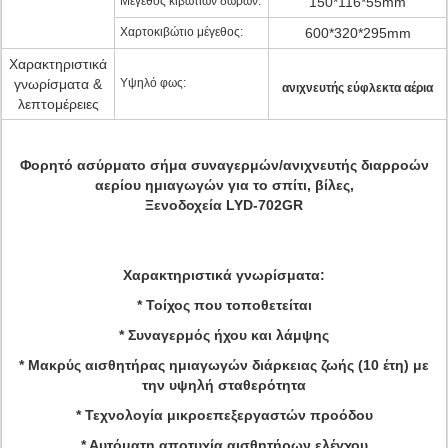
Μέγεθος κιβωτίων δώρων:
150*116*55mm
Χαρτοκιβώτιο μέγεθος:
600*320*295mm
Χαρακτηριστικά
γνωρίσματα &
Υψηλό φως:
ανιχνευτής εύφλεκτα αέρια
λεπτομέρειες
Φορητό ασύρματο σήμα συναγερμών/ανιχνευτής διαρροών
αερίου ημιαγωγών για το σπίτι, βίλες,
Ξενοδοχεία LYD-
702GR
Χαρακτηριστικά γνωρίσματα:
* Τοίχος που τοποθετείται
* Συναγερμός ήχου και λάμψης
* Μακρύς αισθητήρας ημιαγωγών διάρκειας ζωής (10 έτη) με
την υψηλή σταθερότητα
* Τεχνολογία μικροεπεξεργαστών προόδου
* Αυτόματη αποτυχία αισθητήρων ελέγχου