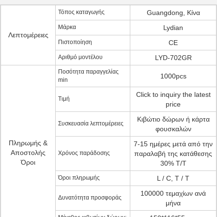
Τόπος καταγωγής
Guangdong, Κίνα
Μάρκα
Lydian
Λεπτομέρειες
Πιστοποίηση
CE
Αριθμό μοντέλου
LYD-702GR
Ποσότητα παραγγελίας
1000pcs
min
Click to inquiry the latest
Τιμή
price
Κιβώτιο δώρων ή κάρτα
Συσκευασία λεπτομέρειες
φουσκαλών
Πληρωμής &
7-15 ημέρες μετά από την
Αποστολής
Χρόνος παράδοσης
παραλαβή της κατάθεσης
Όροι
30% T/T
Όροι πληρωμής
L / C, T / T
100000 τεμαχίων ανά
Δυνατότητα προσφοράς
μήνα