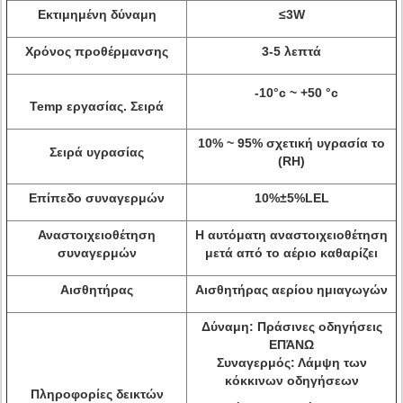
Εκτιμημένη δύναμη
≤3W
Χρόνος προθέρμανσης
3-5 λεπτά
-10°c ~ +50 °c
Temp εργασίας. Σειρά
10% ~ 95% σχετική υγρασία το
Σειρά υγρασίας
(RH)
Επίπεδο συναγερμών
10%±5%LEL
Αναστοιχειοθέτηση
Η αυτόματη αναστοιχειοθέτηση
συναγερμών
μετά από το αέριο καθαρίζει
Αισθητήρας
Αισθητήρας αερίου ημιαγωγών
Δύναμη: Πράσινες οδηγήσεις
ΕΠΆΝΩ
Συναγερμός: Λάμψη των
κόκκινων οδηγήσεων
Πληροφορίες δεικτών