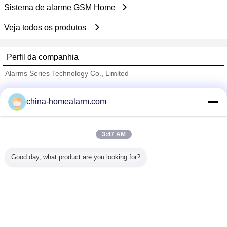
Sistema de alarme GSM Home
Veja todos os produtos
Perfil da companhia
Alarms Series Technology Co., Limited
Fornecedores Verified
china-homealarm.com
Trust Seal
Verified Suplier
3:47 AM
Casa
Good day, what product are you looking for?
Todos os Produtos
Mapa do Site
Fale Conosco
Pedir um orçamento