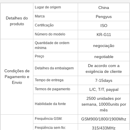
Lugar de origem
China
Marca
Pengyus
Detalhes do
produto
Certificação
ISO
Número do modelo
KR-G11
Quantidade de ordem
negociação
mínima
Preço
negotiable
De acordo com a
Detalhes da embalagem
Condições de
exigência de cliente
Pagamento e
Tempo de entrega
7-15days
Envio
Termos de pagamento
L/C, T/T, paypal
2500 unidades por
Habilidade da fonte
semana, 10000units por
mês
Frequência GSM:
GSM900/1800/1900Mhz
Freqüência sem fio:
315/433MHz