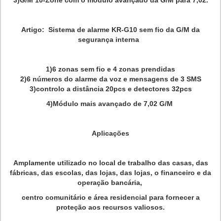
3)G/M 10-Zone com o módulo avançado da G/M para 7,02.
Artigo: Sistema de alarme KR-G10 sem fio da G/M da
segurança interna
1)6 zonas sem fio e 4 zonas prendidas
2)6 números do alarme da voz e mensagens de 3 SMS
3)controlo a distância 20pcs e detectores 32pcs
4)Módulo mais avançado de 7,02 G/M
Aplicações
Amplamente utilizado no local de trabalho das casas, das
fábricas, das escolas, das lojas, das lojas, o financeiro e da
operação bancária,
centro comunitário e área residencial para fornecer a
proteção aos recursos valiosos.