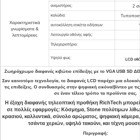
ανεμιστήρας:
2 α
καλώδια:
Τυποποιη
Χαρακτηριστικά
αυτοκόλλητη ετικέττα ειδήσεων:
γνωρίσματα &
λεπτομέρειες
Λειτουργία οθόνης αφής:
Τηλεχειριστήριο:
Υψηλό φως:
LCD οθό
Ζωηρόχρωμο διαφανές κιβώτιο επίδειξης με το VGA USB SD
Σαν καινοτόμο τεχνολογία, το διαφανές LCD παρέχει μια ολοκαίν
τις επιδείξεις. Ο συνδυασμός στην ψηφιακή εικόνα/βίντεο με τ
σε έναν τέλειο τρόπο τα προϊόντα σας.
Η έξοχη διαφανής τηλεοπτική προθήκη RichTech μπορεί
σε πολλές εφαρμογές: Κόσμημα, Stone πολύτιμων λίθων
κρασιού, καλλυντικά, σύνολο αρώματος, ψηφιακή κάμερα, 
τσάντα χεριών, υψηλό τακούνι, και τέχνη μουσε
Περιγραφή
: