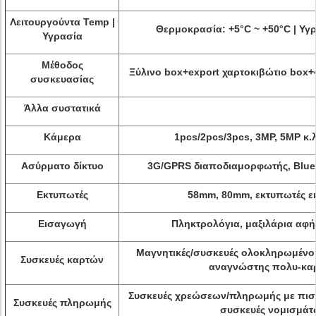
Λειτουργούντα Temp |
Θερμοκρασία: +5°C ~ +50°C | Υγ
Υγρασία
Μέθοδος
Ξύλινο box+export χαρτοκιβώτιο box
συσκευασίας
Άλλα συστατικά
Κάμερα
1pcs/2pcs/3pcs, 3MP, 5MP κ.
Ασύρματο δίκτυο
3G/GPRS διαποδιαμορφωτής, Bluet
Εκτυπωτές
58mm, 80mm, εκτυπωτές ε
Εισαγωγή
Πληκτρολόγια, μαξιλάρια αφής
Μαγνητικές/συσκευές ολοκληρωμένο
Συσκευές καρτών
αναγνώστης πολυ-κα
Συσκευές χρεώσεων/πληρωμής με πιστ
Συσκευές πληρωμής
συσκευές νομισμάτ