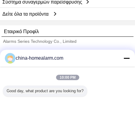
Σύστημα συναγερμών παρείσφρυσης
Δείτε όλα τα προϊόντα
Εταιρικό Προφίλ
Alarms Series Technology Co., Limited
Verified προμηθευτές
china-homealarm.com
Trust Seal
Verified Suplier
10:00 PM
Σπίτι
Good day, what product are you looking for?
Όλα τα Προϊόντα
Περίπου εμείς
επαφή
Αίτηση κράτησης