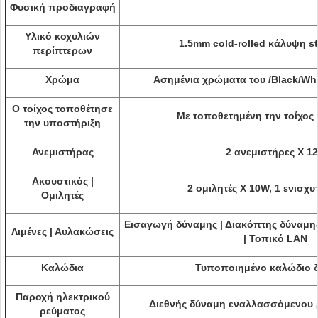
Φυσική προδιαγραφή
Υλικό κοχυλιών
1.5mm cold-rolled κάλυψη st
περίπτερων
Χρώμα
Ασημένια χρώματα του /Black/Whi
Ο τοίχος τοποθέτησε
Με τοποθετημένη την τοίχος
την υποστήριξη
Ανεμιστήρας
2 ανεμιστήρες Χ 1
Ακουστικός |
2 ομιλητές Χ 10W, 1 ενισχυ
Ομιλητές
Εισαγωγή δύναμης | Διακόπτης δύναμης
Λιμένες | Αυλακώσεις
| Τοπικό LAN
Καλώδια
Τυποποιημένο καλώδιο 
Παροχή ηλεκτρικού
Διεθνής δύναμη εναλλασσόμενου 
ρεύματος