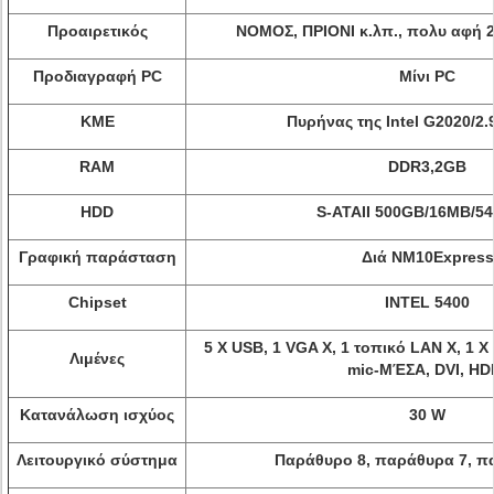
Προαιρετικός
ΝΟΜΟΣ, ΠΡΙΟΝΙ κ.λπ., πολυ αφή 2
Προδιαγραφή PC
Μίνι PC
ΚΜΕ
Πυρήνας της Intel G2020/2
RAM
DDR3,2GB
HDD
S-ATAII 500GB/16MB/5
Γραφική παράσταση
Διά NM10Express
Chipset
INTEL 5400
5 Χ USB, 1 VGA Χ, 1 τοπικό LAN Χ, 1 
Λιμένες
mic-ΜΈΣΑ, DVI, HD
Κατανάλωση ισχύος
30 W
Λειτουργικό σύστημα
Παράθυρο 8, παράθυρα 7, π