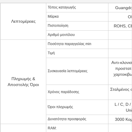
Τόπος καταγωγής
Guangdon
Μάρκα
O
Λεπτομέρειες
Πιστοποίηση
ROHS, CE
Αριθμό μοντέλου
Ποσότητα παραγγελίας min
Τιμή
Αντι-κλονι
προστατε
Συσκευασία λεπτομέρειες
χαρτοκιβω
Πληρωμής &
Αποστολής Όροι
Σταλμένος 
Χρόνος παράδοσης
L / C, D /
Όροι πληρωμής
Un
Δυνατότητα προσφοράς
3000 Κομ
RAM: