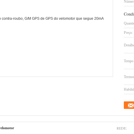
Número
Condi
Quanti
Preço:
Detalh
Tempo 
Termos
Habilid
REDE:
velomotor