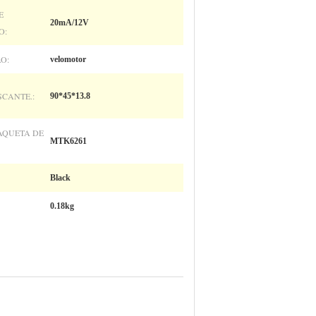
E
20mA/12V
O:
O:
velomotor
CANTE.:
90*45*13.8
AQUETA DE
MTK6261
Black
0.18kg