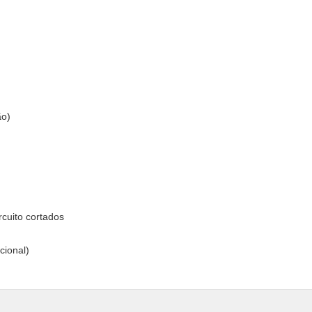
ão)
)
rcuito cortados
cional)