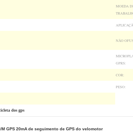
MOEDA D
TRABALH
APLICAÇÃ
NÃO OFUS
MICROPL
GPRS:
COR:
PESO:
icleta dos gps
G/M GPS 20mA de seguimento de GPS do velomotor