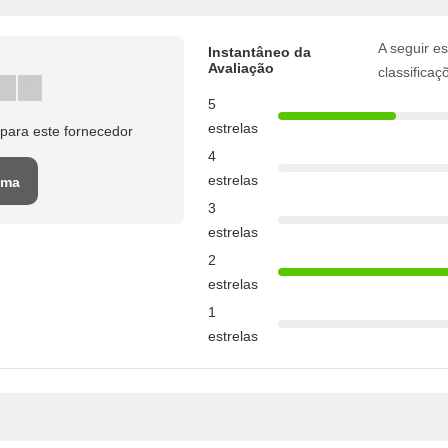
A seguir es
Instantâneo da
Avaliação
classificaç
5
estrelas
para este fornecedor
4
estrelas
uma
3
o
estrelas
2
estrelas
1
estrelas