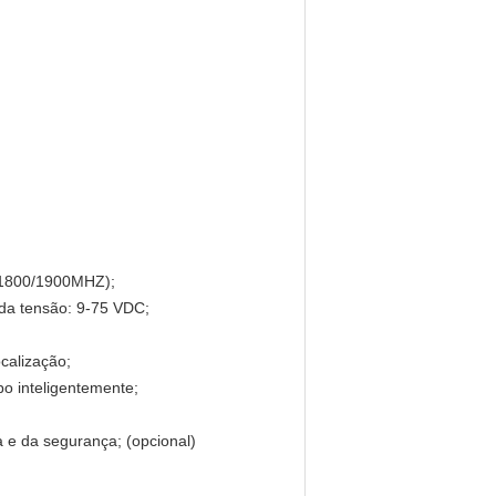
0/1800/1900MHZ);
 da tensão: 9-75 VDC;
calização;
bo inteligentemente;
 e da segurança; (opcional)