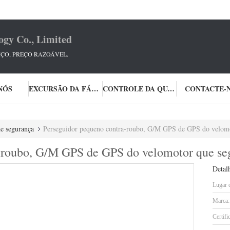
ogy Co., Limited
ÇO, PREÇO RAZOÁVEL.
NÓS
EXCURSÃO DA FÁBRICA
CONTROLE DA QUALIDADE
CONTACTE-
e segurança
Perseguidor pequeno contra-roubo, G/M GPS de GPS do velom
a-roubo, G/M GPS de GPS do velomotor que s
Detal
Lugar 
Marca:
Certifi