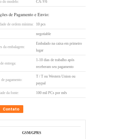
 do modelo:
CA-V6
ções de Pagamento e Envio:
dade de ordem mínima:
10 pcs
negotiable
Embalado na caixa em primeiro
es da embalagem:
lugar
1-10 dias de trabalho após
de entrega:
receberam seu pagamento
T / T ou Western Union ou
 de pagamento:
paypal
ade da fonte:
100 mil PCs por mês
Contato
GSM/GPRS