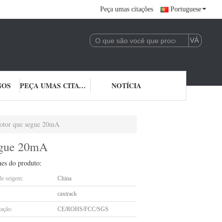
Peça umas citações
Portuguese
NOS
PEÇA UMAS CITAÇÕES
NOTÍCIA
otor que segue 20mA
egue 20mA
hes do produto:
de origem:
China
caxtrack
cação:
CE/ROHS/FCC/SGS