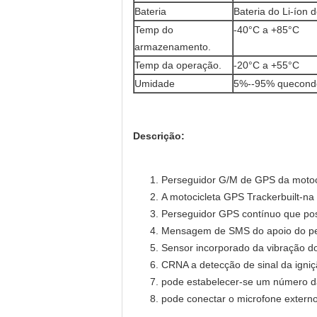
Bateria
Bateria do Li-íon
Temp do
-40°C a +85°C
armazenamento.
Temp da operação.
-20°C a +55°C
Umidade
5%--95% quecond
Descrição:
Perseguidor G/M de GPS da motoc
A motocicleta GPS Trackerbuilt-na
Perseguidor GPS contínuo que pos
Mensagem de SMS do apoio do pers
Sensor incorporado da vibração do
CRNA a detecção de sinal da igniçã
pode estabelecer-se um número da 
pode conectar o microfone externo,