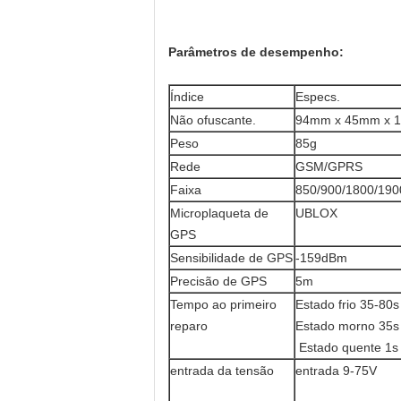
Parâmetros de desempenho:
Índice
Especs.
Não ofuscante.
94mm x 45mm x 
Peso
85g
Rede
GSM/GPRS
Faixa
850/900/1800/19
Microplaqueta de
UBLOX
GPS
Sensibilidade de GPS
-159dBm
Precisão de GPS
5m
Tempo ao primeiro
Estado frio 35-80s
reparo
Estado morno 35s
Estado quente 1s
entrada da tensão
entrada 9-75V