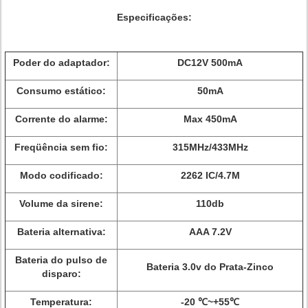
Especificações:
Poder do adaptador:
DC12V 500mA
Consumo estático:
50mA
Corrente do alarme:
Max 450mA
Freqüência sem fio:
315MHz/433MHz
Modo codificado:
2262 IC/4.7M
Volume da sirene:
110db
Bateria alternativa:
AAA 7.2V
Bateria do pulso de
Bateria 3.0v do Prata-Zinco
disparo:
Temperatura:
-20 ℃~+55℃