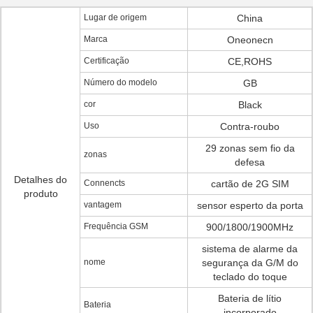
Lugar de origem
China
Marca
Oneonecn
Certificação
CE,ROHS
Número do modelo
GB
cor
Black
Uso
Contra-roubo
29 zonas sem fio da
zonas
defesa
Detalhes do
Connencts
cartão de 2G SIM
produto
vantagem
sensor esperto da porta
Frequência GSM
900/1800/1900MHz
sistema de alarme da
nome
segurança da G/M do
teclado do toque
Bateria de lítio
Bateria
incorporado