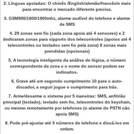
2.
Línguas apoiadas: O chinês /English/alemão/francês/e mais
para encontrar o mercado diferente precisa.
3.
GSM900/1800/1900mhz, alarme audível do telefone e alarme
de SMS
4.
29 zonas sem fio (cada zona apoia até 4 sensores) e 2
dedicaram zonas para sipports dos telecontroles (apoios até 4
telecontroles ou teclados sem fio pela zona) 8 zonas mais
prendidas (opcionais)
5.
A tecnologia inteligente da análise de lógica, o número
correspondente da zona e o nome do sensor podem ser
indicados.
6. Grave até um segundo cumprimento 10 para o auto-
discador, a seguir jogue o cumprimento para trás.
7.
Arme/desarme o sistema por 5 maneiras: SMS, anfitrião
principal (teclado), teclado sem fio, telecontroles do keychain,
ou mesmo remotamente por telefones (o alarme do PSTN não
apoia SMS)
8.
Pode pré-ajustar até 5 números de telefone e discá-los em
ordem.