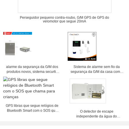
Perseguidor pequeno contra-roubo, G/M GPS de GPS do
velomotor que segue 20mA
alarme da segurança da G/M dos
Sistema de alarme sem fio da
produtos novos, sistema securtiy
segurança da G/M da casa com a
home do alarme de assaltante,
tela do teclado do toque
sistema do sistema de alarme
GPS libras que segue relógios de
Bluetooth Smart com o SOS que
O detector de escape
chama para crianças
independente da água do
agregado familiar prendeu o
Portable dos trabalhos em rede