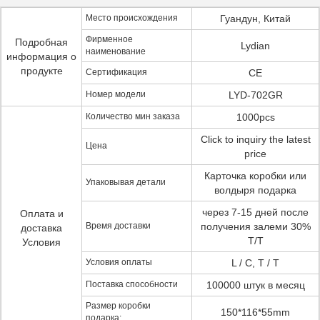
Место происхождения
Гуандун, Китай
Фирменное
Подробная
Lydian
наименование
информация о
продукте
Сертификация
CE
Номер модели
LYD-702GR
Количество мин заказа
1000pcs
Click to inquiry the latest
Цена
price
Карточка коробки или
Упаковывая детали
волдыря подарка
через 7-15 дней после
Оплата и
Время доставки
получения залеми 30%
доставка
T/T
Условия
Условия оплаты
L / C, T / T
Поставка способности
100000 штук в месяц
Размер коробки
150*116*55mm
подарка: