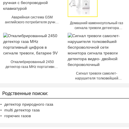
Аварийная система GSM
английского потребителя ручная
Домашний каменноугольный газ
с беспроводной клавиатурой
сигнала тревоги детектора
воспламеняющего газа/газ/
природный газ петролеума
детектор жидкостный
Откалибрированный 2450
детектор газа MHz портативный
цифров в сигнале тревоги,
Сигнал тревоги самолет-
батарее 9V
нарушителя толковейшей
беспроволочной сети монитора
сигнала тревоги детектора
Родственные поиски:
видео- двойной беспроволочный
детектор природного газа
multi детектор газа
горючих газов