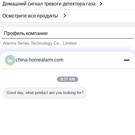
Домашний сигнал тревоги детектора газа
Осмотрите все продукты
Профиль компании
Alarms Series Technology Co., Limited
проверенных поставщиков
china-homealarm.com
Trust Seal
Verified Suplier
9:37 AM
Главная страница
Good day, what product are you looking for?
Все продукты
Карта сайта
контактные данные
Отправить запрос