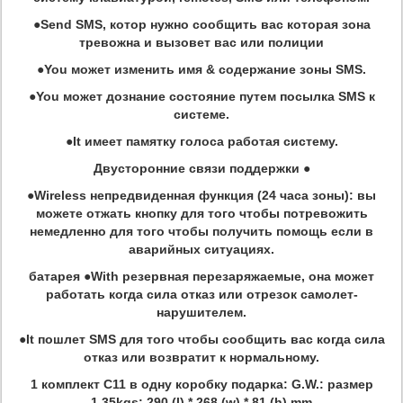
●Send SMS, котор нужно сообщить вас которая зона
тревожна и вызовет вас или полиции
●You может изменить имя & содержание зоны SMS.
●You может дознание состояние путем посылка SMS к
системе.
●It имеет памятку голоса работая систему.
Двусторонние связи поддержки ●
●Wireless непредвиденная функция (24 часа зоны): вы
можете отжать кнопку для того чтобы потревожить
немедленно для того чтобы получить помощь если в
аварийных ситуациях.
батарея ●With резервная перезаряжаемые, она может
работать когда сила отказ или отрезок самолет-
нарушителем.
●It пошлет SMS для того чтобы сообщить вас когда сила
отказ или возвратит к нормальному.
1 комплект C11 в одну коробку подарка: G.W.: размер
1.35kgs: 290 (l) * 268 (w) * 81 (h) mm