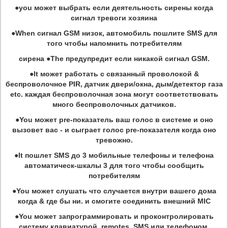
●you может выбрать если деятельность сирены когда
сигнал тревоги хозяина
●When сигнал GSM низок, автомобиль пошлите SMS для
того чтобы напомнить потребителям
сирена ●The предупредит если никакой сигнал GSM.
●It может работать с связанный проволокой &
беспроволочное PIR, датчик двери/окна, дым/детектор газа
etc. каждая беспроволочная зона могут соответствовать
много беспроволочных датчиков.
●You может pre-показатель ваш голос в системе и оно
вызовет вас - и сыграет голос pre-показателя когда оно
тревожно.
●It пошлет SMS до 3 мобильные телефоны и телефона
автоматическ-шкалы 3 для того чтобы сообщить
потребителям
●You может слушать что случается внутри вашего дома
когда & где бы ни. и смогите соединить внешний MIC
●You может запрограммировать и проконтролировать
систему клавиатурой, remotes, SMS или телефоном.