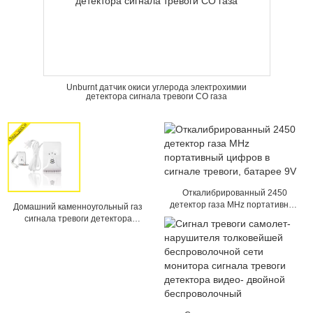
Unburnt датчик окиси углерода электрохимии
детектора сигнала тревоги CO газа
Откалибрированный 2450
детектор газа MHz портативный
Домашний каменноугольный газ
цифров в сигнале тревоги,
сигнала тревоги детектора
батарее 9V
воспламеняющего газа/газ/
природный газ петролеума
детектор жидкостный