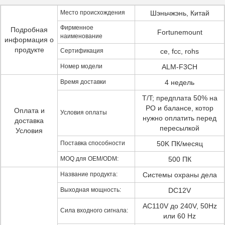
Место происхождения
Шэньчжэнь, Китай
Фирменное
Подробная
Fortunemount
наименование
информация о
продукте
Сертификация
ce, fcc, rohs
Номер модели
ALM-F3CH
Время доставки
4 недель
T/T; предплата 50% на
PO и балансе, котор
Оплата и
Условия оплаты
нужно оплатить перед
доставка
пересылкой
Условия
Поставка способности
50K ПК/месяц
MOQ для OEM/ODM:
500 ПК
Название продукта:
Системы охраны дела
Выходная мощность:
DC12V
AC110V до 240V, 50Hz
Сила входного сигнала:
или 60 Hz