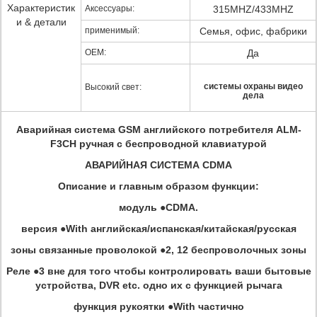
Характеристик
Аксессуары:
315MHZ/433MHZ
и & детали
применимый:
Семья, офис, фабрики
OEM:
Да
системы охраны видео
Высокий свет:
дела
Аварийная система GSM английского потребителя
ALM-
F3CH
ручная с беспроводной клавиатурой
АВАРИЙНАЯ СИСТЕМА CDMA
Описание и главным образом функции:
модуль ●CDMA.
версия ●With английская/испанская/китайская/русская
зоны связанные проволокой ●2, 12 беспроволочных зоны
Реле ●3 вне для того чтобы контролировать ваши бытовые
устройства, DVR etc. одно их с функцией рычага
функция рукоятки ●With частично