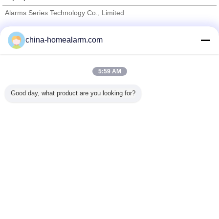
Alarms Series Technology Co., Limited
проверенных поставщиков
china-homealarm.com
Trust Seal
Verified Suplier
5:59 AM
Главная страница
Good day, what product are you looking for?
Все продукты
Карта сайта
контактные данные
Отправить запрос
Измените язык